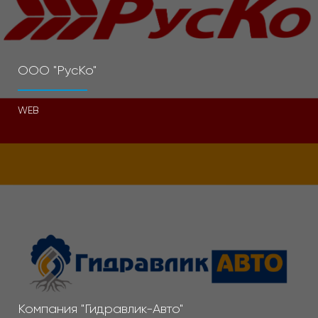
ООО "РусКо"
WEB
Компания "Гидравлик-Авто"