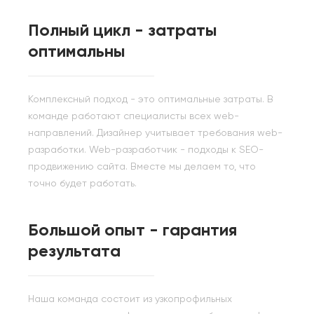
Полный цикл - затраты
оптимальны
Комплексный подход - это оптимальные затраты. В
команде работают специалисты всех web-
направлений. Дизайнер учитывает требования web-
разработки. Web-разработчик - подходы к SEO-
продвижению сайта. Вместе мы делаем то, что
точно будет работать.
Большой опыт - гарантия
результата
Наша команда состоит из узкопрофильных