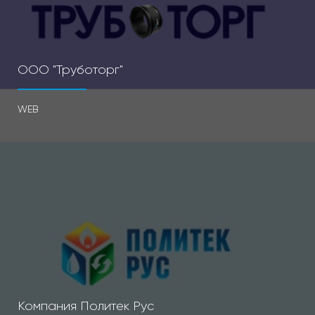
ООО "Труботорг"
WEB
Компания Политек Рус