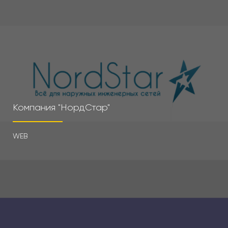
Компания "НордСтар"
WEB