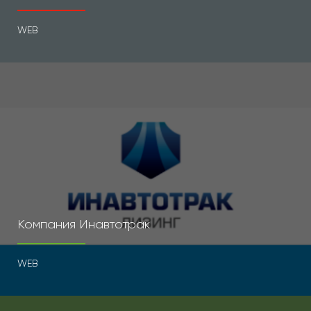
WEB
Компания Инавтотрак
WEB