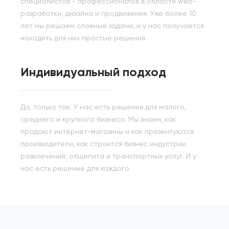
специалистов - профессионалов в области web-
разработки, дизайна и продвижения. Уже более 10
лет мы решаем сложные задачи, и у нас получается
находить для них простые решения.
Индивидуальный подход
Да, только так. У нас есть решения для малого,
среднего и крупного бизнеса. Мы знаем, как
продают интернет-магазины и как презентуются
производители, как строится бизнес индустрии
развлечений, общепита и транспортных услуг. И у
нас есть решение для каждого.