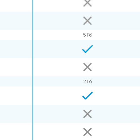
5 Гб
2 Гб