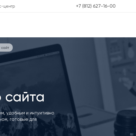
+7 (812) 627-16-00
с-центр
 сайт
 сайта
м, удобным и интуитивно
ом, готовые для