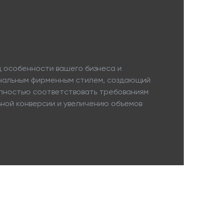
 особенности вашего бизнеса и
инальным фирменным стилем, создающий
олностью соответствовать требованиям
ьной конверсии и увеличению объемов