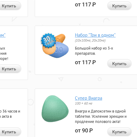
от 117
Р
Купить
Купить
ом"
Набор "Три в одном"
(10x100мг, 20x20мг)
ных
Большой набор из 3-х
ения
препаратов.
боре!
от 117
Р
Купить
Купить
Супер Виагра
100 + 60 мг
 36 часов и
Виагра и Дапоксетин в одной
 акта в
таблетке. Усиление эрекции и
продление полового акта!
от 90
Р
Купить
Купить