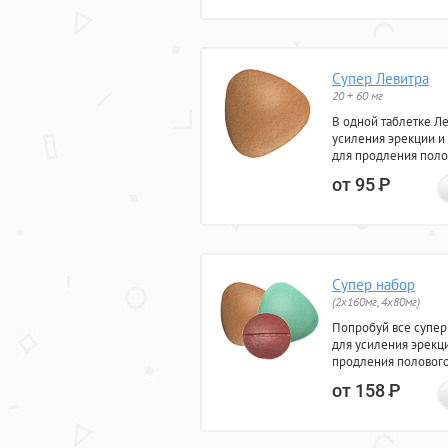
Супер Левитра
20 + 60 мг
В одной таблетке Л
усиления эрекции и
для продления поло
от 95
Р
Супер набор
(2х160мг, 4х80мг)
Попробуй все супер
для усиления эрекц
продления полового
от 158
Р