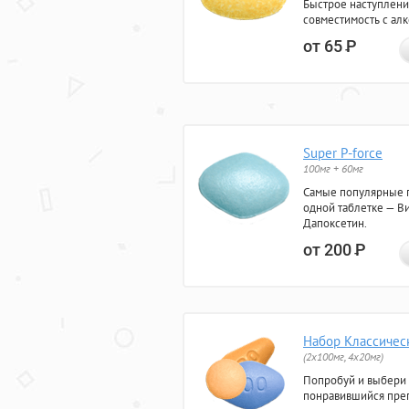
Быстрое наступлени
совместимость с ал
от 65
Р
Super P-force
100мг + 60мг
Самые популярные 
одной таблетке — Ви
Дапоксетин.
от 200
Р
Набор Классичес
(2x100мг, 4x20мг)
Попробуй и выбери
понравившийся преп