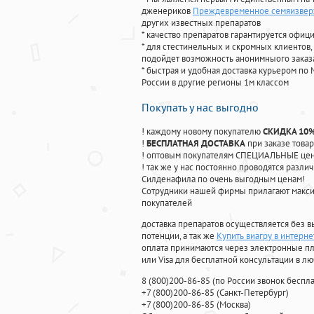
дженериков
Преждевременное семяизвер
других известных препаратов
* качество препаратов гарантируется офи
* для стестинельных и скромных клиентов,
подойдет возможность анонимныого заказа
* быстрая и удобная доставка курьером по 
России в другие регионы 1м классом
Покупать у нас выгодно
! каждому новому покупателю
СКИДКА 10
!
БЕСПЛАТНАЯ ДОСТАВКА
при заказе товар
! оптовым покупателям СПЕЦИАЛЬНЫЕ цены
! так же у нас постоянно проводятся раз
Силденафила по очень выгодным ценам!
Cотрудники нашей фирмы прилагают макси
покупателей
доставка препаратов осуществляется без в
потенции, а так же
Купить виагру в интерне
оплата принимаются через электронные пл
или Visa для бесплатной консультации в л
8
(800
)200-86-85
(
по России звонок беспла
+7
(800
)200-86-85
(
Санкт-Петербург)
+7
(800
)200-86-85
(
Москва)