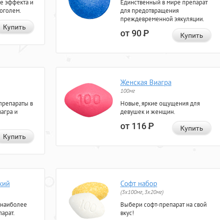
е эффекта и
Единственный в мире препарат
коголем.
для предотвращения
преждевременной эякуляции.
Купить
от 90
Р
Купить
Женская Виагра
100мг
препараты в
Новые, яркие ощущения для
агра и
девушек и женщин.
от 116
Р
Купить
Купить
кий
Софт набор
(3x100мг, 3x20мг)
 наиболее
Выбери софт-препарат на свой
арат.
вкус!