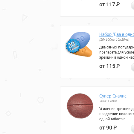
от 117
Р
Набор "Два в одн
(10x100мг, 10x20мг)
Два самых популяр
препарата для усил
эрекции в одном на
от 115
Р
Супер Сиалис
20мг + 60мг
Усиление эрекции до
продление полового
одной таблетке.
от 90
Р