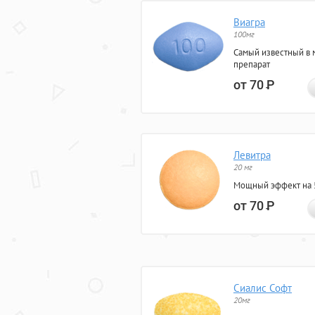
Виагра
100мг
Самый известный в 
препарат
от 70
Р
Левитра
20 мг
Мощный эффект на 5
от 70
Р
Сиалис Софт
20мг