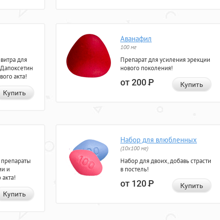
Аванафил
100 мг
евитра для
Препарат для усиления эрекции
 Дапоксетин
нового поколения!
вого акта!
от 200
Р
Купить
Купить
Набор для влюбленных
(10х100 мг)
 препараты
Набор для двоих, добавь страсти
ии и
в постель!
 акта!
от 120
Р
Купить
Купить