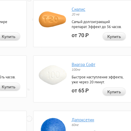
Сиалис
20 мг
мире
Самый долгоиграющий
препарат. Эффект до 36 часов.
от 70
Р
Купить
Купить
Виагра Софт
100мг
ть часов.
Быстрое наступление эффекта,
уже через 20 минут.
Купить
от 65
Р
Купить
Дапоксетин
60мг