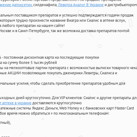
жение дапоксетин
, силденафила
,
Левитра Аналог В Украине
и дистрибьютором
циальным поставщиком препаратов и успешно подтверждается годами продаж
 которым трудно произнести название Виагра или Сиалис в аптеке вслух,
 любого препаратан на нашем сайте!
Москве и в Санкт-Петербурге, так же возможна доставка препаратов почтой
%
- постоянная дисконтная карта на последующие покупки
а на сумму более 5 тысяч рублей
 на мелкооптовые партии препарата с возможностью выписки товарного чек
личные АКЦИИ позволяющие покупать дженерики Левитры, Сиалиса и
мальные усилия, чтобы сделать приобретение препаратов удобным для
ыходных дней круглосуточно. Для VIP клиентов: Сиалис и другие препараты дл
т аптеке в украине
доставляются круглосуточно
атежные системы Яндекс Деньги, Web Money и с банковских карт Master Card
юбое время можно обратиться
»
по многоканальным телефонам:
тный),