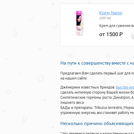
Крем Naron
(100 мг)
Крем для сужения в
от 1500
Р
На пути к совершенству вместе с 
Предлагаем Вам сделать первый шаг для п
на нашем сайте:
Дженерики известных брендов:
Быстро куп
сделать интимную сторону Вашей жизни б
Синтетические гормоны роста
: Динатроп, 
лишнего веса
БАДы и препараты:
Tribulus terrestris, М
утраченную энергию, восстановят работу мн
Несколько причино объясняющих 
* Мы являемся первым и единственным на 