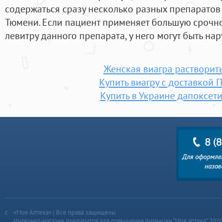
содержаться сразу несколько разных препаратов
Тюмени. Если пациент применяет большую срочно
левитру данного препарата, у него могут быть н
Женская виагра растворить
Купить виагру с доставкой 
Купить в Украине дапоксетин
«Моя Аптека» | Все права защищены
Интернет-магазин препаратов для повышения потенции “Моя аптека” 201