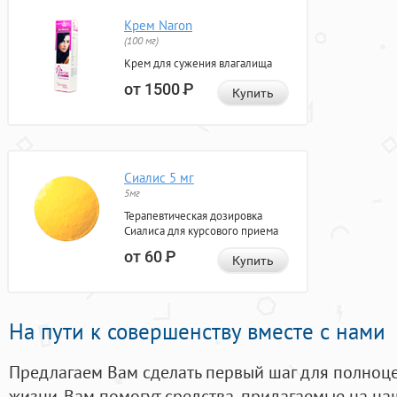
Крем Naron
(100 мг)
Крем для сужения влагалища
от 1500
Р
Купить
Сиалис 5 мг
5мг
Терапевтическая дозировка
Сиалиса для курсового приема
от 60
Р
Купить
На пути к совершенству вместе с нами
Предлагаем Вам сделать первый шаг для полноц
жизни. Вам помогут средства, придагаемые на на