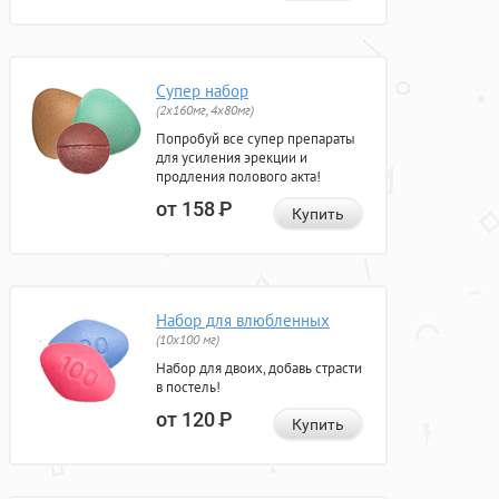
Супер набор
(2х160мг, 4х80мг)
Попробуй все супер препараты
для усиления эрекции и
продления полового акта!
от 158
Р
Купить
Набор для влюбленных
(10х100 мг)
Набор для двоих, добавь страсти
в постель!
от 120
Р
Купить