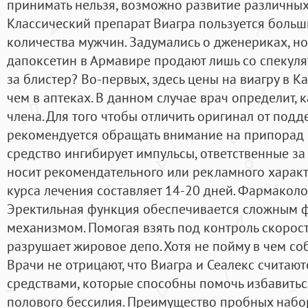
принимать нельзя, возможно развитие различны
Классический препарат Виагра пользуется больш
количества мужчин. Задумались о дженериках, но
дапоксетин в Армавире продают лишь со спекуля
за блистер? Во-первых, здесь цены на виагру в К
чем в аптеках. В данном случае врач определит
члена. Для того чтобы отличить оригинал от подд
рекомендуется обращать внимание на припорад 
средство ингибирует импульсы, ответственные за
носит рекомендательного или рекламного характ
курса лечения составляет 14-20 дней. Фармакол
Эректильная функция обеспечивается сложным 
механизмом. Помогая взять под контроль скорос
разрушает жировое депо. Хотя не пойму в чем собс
Врачи не отрицают, что Виагра и Сеалекс счита
средствами, которые способны помочь избавитьс
полового бессилия. Преимущество пробных наборо