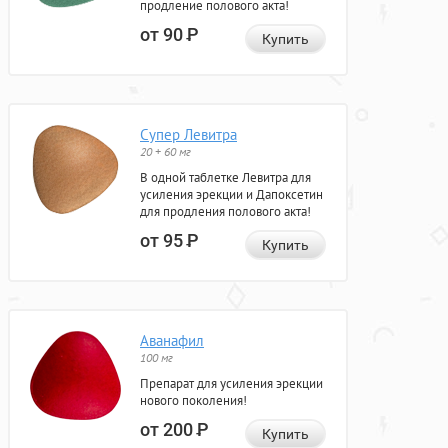
продление полового акта!
от 90
Р
Купить
Супер Левитра
20 + 60 мг
В одной таблетке Левитра для
усиления эрекции и Дапоксетин
для продления полового акта!
от 95
Р
Купить
Аванафил
100 мг
Препарат для усиления эрекции
нового поколения!
от 200
Р
Купить