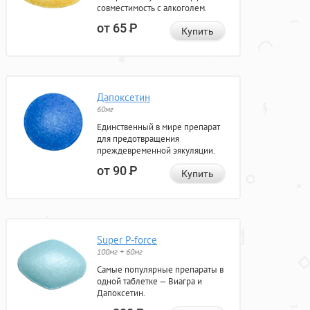
совместимость с алкоголем.
от 65
Р
Купить
Дапоксетин
60мг
Единственный в мире препарат
для предотвращения
преждевременной эякуляции.
от 90
Р
Купить
Super P-force
100мг + 60мг
Самые популярные препараты в
одной таблетке — Виагра и
Дапоксетин.