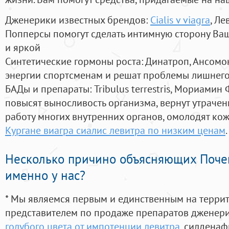
Дженерики известных брендов:
Cialis v viagra
, Ле
Попперсы помогут сделать интимную сторону В
и яркой
Синтетические гормоны роста
: Динатроп, Ансомо
энергии спортсменам и решат проблемы лишнего
БАДы и препараты:
Tribulus terrestris, Мориамин
повысят выносливость организма, вернут утрачен
работу многих внутренних органов, омолодят кожу
Кургане виагра сиалис левитра по низким ценам
.
Несколько причино объясняющих Поче
именно у нас?
* Мы являемся первым и единственным на терри
представителем по продаже препаратов дженер
голубого цвета от импотенции левитра
, силдена