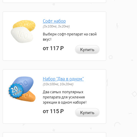
Софт набор
(3x100мг, 3x20мг)
Выбери софт-препарат на свой
вкус!
от 117
Р
Купить
Набор "Два в одном"
(10x100мг, 10x20мг)
Два самых популярных
препарата для усиления
эрекции в одном наборе!
от 115
Р
Купить