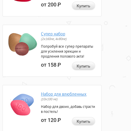
от 200
Р
Купить
Супер набор
(2х160мг, 4х80мг)
Попробуй все супер препараты
для усиления эрекции и
продления полового акта!
от 158
Р
Купить
Набор для влюбленных
(10х100 мг)
Набор для двоих, добавь страсти
в постель!
от 120
Р
Купить