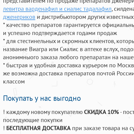
представителем по продаже препаратов дженер
левитра варденафил и сиалис тадалафил
, силде
дженериков
и дистрибьютором других известных
* качество препаратов гарантируется официаль
и успешно подтверждается годами продаж
* для стестинельных и скромных клиентов, кото
название Виагра или Сиалис в аптеке вслух, под
анонимныого заказа любого препаратан на наше
* быстрая и удобная доставка курьером по Москве
же возможна доставка препаратов почтой России
классом
Покупать у нас выгодно
! каждому новому покупателю
СКИДКА 10%
- пос
последующие покупки
!
БЕСПЛАТНАЯ ДОСТАВКА
при заказе товара на с