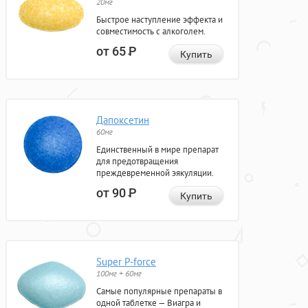
20мг
Быстрое наступление эффекта и
совместимость с алкоголем.
от 65
Р
Купить
Дапоксетин
60мг
Единственный в мире препарат
для предотвращения
преждевременной эякуляции.
от 90
Р
Купить
Super P-force
100мг + 60мг
Самые популярные препараты в
одной таблетке — Виагра и