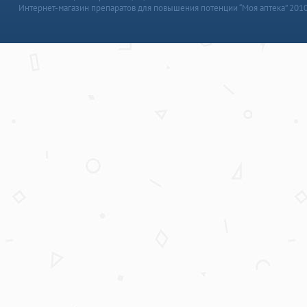
Интернет-магазин препаратов для повышения потенции “Моя аптека” 201