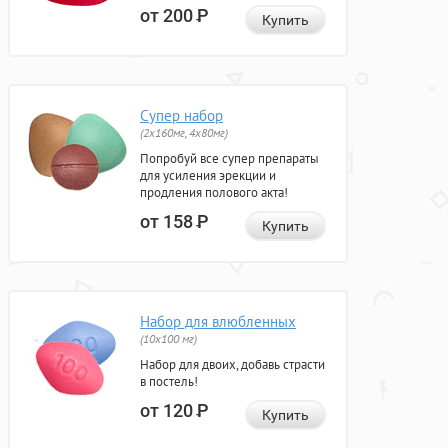
от 200
Р
Купить
Супер набор
(2х160мг, 4х80мг)
Попробуй все супер препараты
для усиления эрекции и
продления полового акта!
от 158
Р
Купить
Набор для влюбленных
(10х100 мг)
Набор для двоих, добавь страсти
в постель!
от 120
Р
Купить