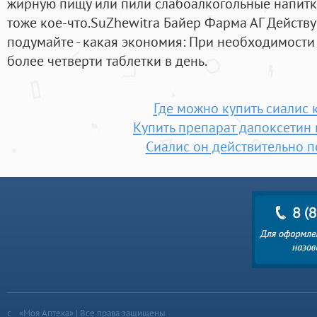
жирную пищу или пили слабоалкогольные напитки
тоже кое-что.SuZhewitra Байер Фарма АГ Действ
подумайте - какая экономия: При необходимости
более четверти таблетки в день.
Где можно купить сиалис 
Купить препарат дапоксетин 
Сиалис он действительно п
«Моя Аптека» | Все права защищены