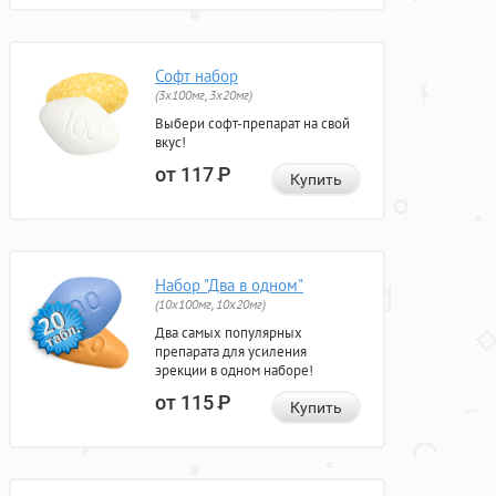
Софт набор
(3x100мг, 3x20мг)
Выбери софт-препарат на свой
вкус!
от 117
Р
Купить
Набор "Два в одном"
(10x100мг, 10x20мг)
Два самых популярных
препарата для усиления
эрекции в одном наборе!
от 115
Р
Купить