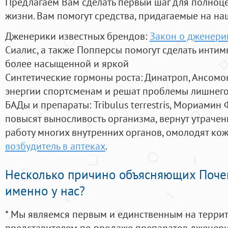
Предлагаем Вам сделать первый шаг для полноц
жизни. Вам помогут средства, придагаемые на на
Дженерики известных брендов:
Закон о дженери
Сиалис, а также Попперсы помогут сделать инти
более насыщенной и яркой
Синтетические гормоны роста
: Динатроп, Ансомо
энергии спортсменам и решат проблемы лишнего
БАДы и препараты:
Tribulus terrestris, Мориамин
повысят выносливость организма, вернут утрачен
работу многих внутренних органов, омолодят кожу
возбудитель в аптеках
.
Несколько причино объясняющих Поче
именно у нас?
* Мы являемся первым и единственным на терри
представителем по продаже препаратов дженер