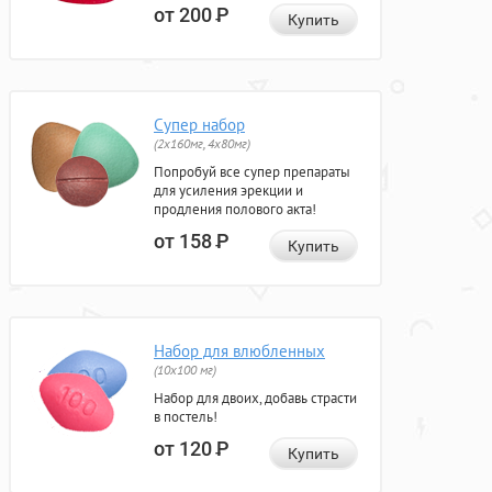
от 200
Р
Купить
Супер набор
(2х160мг, 4х80мг)
Попробуй все супер препараты
для усиления эрекции и
продления полового акта!
от 158
Р
Купить
Набор для влюбленных
(10х100 мг)
Набор для двоих, добавь страсти
в постель!
от 120
Р
Купить