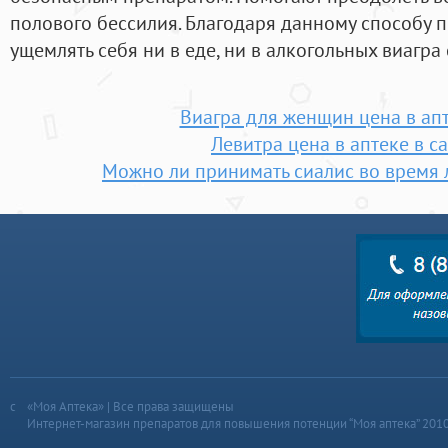
полового бессилия. Благодаря данному способу 
ущемлять себя ни в еде, ни в алкогольных виагра 
Виагра для женщин цена в ап
Левитра цена в аптеке в с
Можно ли принимать сиалис во время 
«Моя Аптека» | Все права защищены
Интернет-магазин препаратов для повышения потенции “Моя аптека” 201