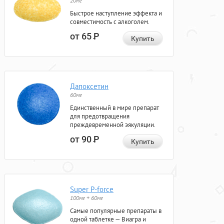
20мг
Быстрое наступление эффекта и
совместимость с алкоголем.
от 65
Р
Купить
Дапоксетин
60мг
Единственный в мире препарат
для предотвращения
преждевременной эякуляции.
от 90
Р
Купить
Super P-force
100мг + 60мг
Самые популярные препараты в
одной таблетке — Виагра и