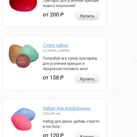
Препарат для усиления эрекции
нового поколения!
от 200
Р
Купить
Супер набор
(2х160мг, 4х80мг)
Попробуй все супер препараты
для усиления эрекции и
продления полового акта!
от 158
Р
Купить
Набор для влюбленных
(10х100 мг)
Набор для двоих, добавь страсти
в постель!
от 120
Р
Купить