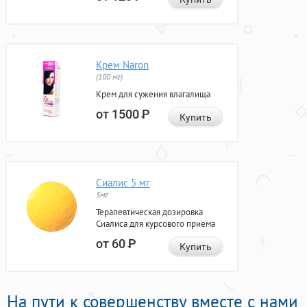
Крем Naron
(100 мг)
Крем для сужения влагалища
от 1500
Р
Купить
Сиалис 5 мг
5мг
Терапевтическая дозировка
Сиалиса для курсового приема
от 60
Р
Купить
На пути к совершенству вместе с нами