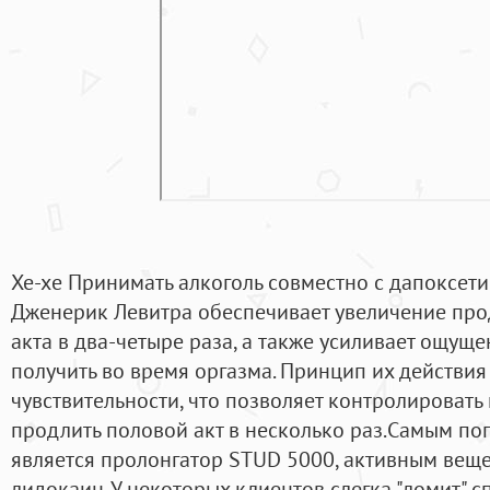
Хе-хе Принимать алкоголь совместно с дапоксет
Дженерик Левитра обеспечивает увеличение про
акта в два-четыре раза, а также усиливает ощущ
получить во время оргазма. Принцип их действи
чувствительности, что позволяет контролироват
продлить половой акт в несколько раз.Самым п
является пролонгатор STUD 5000, активным веще
лидокаин. У некоторых клиентов слегка "ломит" сп