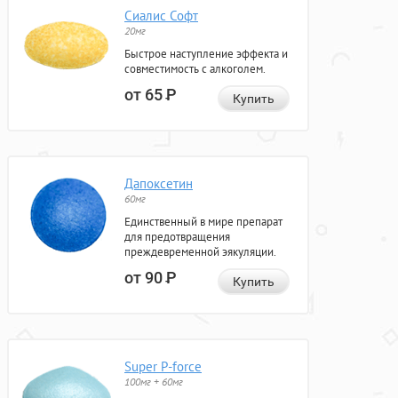
Сиалис Софт
20мг
Быстрое наступление эффекта и
совместимость с алкоголем.
от 65
Р
Купить
Дапоксетин
60мг
Единственный в мире препарат
для предотвращения
преждевременной эякуляции.
от 90
Р
Купить
Super P-force
100мг + 60мг