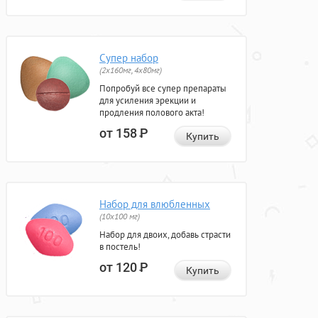
Супер набор
(2х160мг, 4х80мг)
Попробуй все супер препараты
для усиления эрекции и
продления полового акта!
от 158
Р
Купить
Набор для влюбленных
(10х100 мг)
Набор для двоих, добавь страсти
в постель!
от 120
Р
Купить