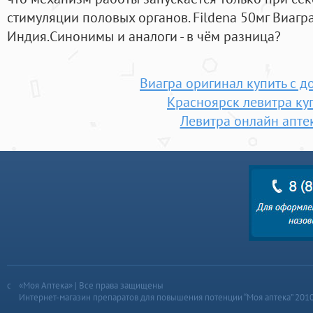
стимуляции половых органов. Fildena 50мг Виаг
Индия.Cинонимы и аналоги - в чём разница?
Виагра оригинал купить с д
Красноярск левитра ку
Левитра онлайн апте
«Моя Аптека» | Все права защищены
Интернет-магазин препаратов для повышения потенции “Моя аптека” 201