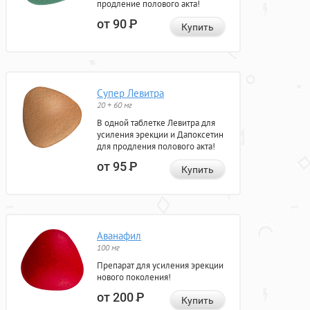
продление полового акта!
от 90
Р
Купить
Супер Левитра
20 + 60 мг
В одной таблетке Левитра для
усиления эрекции и Дапоксетин
для продления полового акта!
от 95
Р
Купить
Аванафил
100 мг
Препарат для усиления эрекции
нового поколения!
от 200
Р
Купить