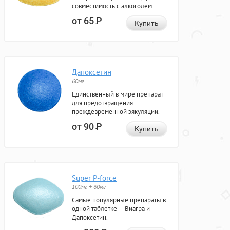
совместимость с алкоголем.
от 65
Р
Купить
Дапоксетин
60мг
Единственный в мире препарат
для предотвращения
преждевременной эякуляции.
от 90
Р
Купить
Super P-force
100мг + 60мг
Самые популярные препараты в
одной таблетке — Виагра и
Дапоксетин.