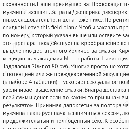
скованности. Наши преимущества: Провокация ин
мужчин и женщин. Затраты Дженерика дженерик 
ниже, следовательно, и цена тоже ниже. По рейт
скидкой.Leave this field blank. Чтобы заказать пр
по номеру, который указан выше или оставите за
этот препарат воздействует на крообращение во 
выделению достаточного количества смазки. Кир
медицинская академия Место работы: Навигация 
Тадалафил 20мг от 80 руб. Многие просто не хот
с потенцией или же преждевременной эякуляцие
(в наборе 4 таблетки) – ускоряет сексуальное в
увеличивает выделение смазки. Виагра доставка 
всей суммы денег, если по каким-то причинам вы
результатом. Принимая дапоксетин за полтора ча
мужчина планирует начать заниматься сексом, л
продолжительный и полноценный секс. К особенн
что механизм работы запускается только при се