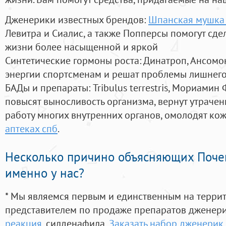
Дженерики известных брендов:
Шпанская мушка 
Левитра и Сиалис, а также Попперсы помогут сд
жизни более насыщенной и яркой
Синтетические гормоны роста
: Динатроп, Ансомо
энергии спортсменам и решат проблемы лишнего
БАДы и препараты:
Tribulus terrestris, Мориамин
повысят выносливость организма, вернут утрачен
работу многих внутренних органов, омолодят кожу
аптеках спб
.
Несколько причино объясняющих Поче
именно у нас?
* Мы являемся первым и единственным на терри
представителем по продаже препаратов дженер
реакция
, силденафила
,
Заказать набор дженерик 