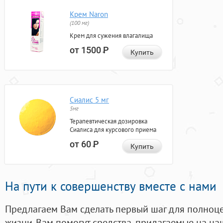
Крем Naron
(100 мг)
Крем для сужения влагалища
от 1500
Р
Купить
Сиалис 5 мг
5мг
Терапевтическая дозировка
Сиалиса для курсового приема
от 60
Р
Купить
На пути к совершенству вместе с нами
Предлагаем Вам сделать первый шаг для полноц
жизни. Вам помогут средства, придагаемые на на