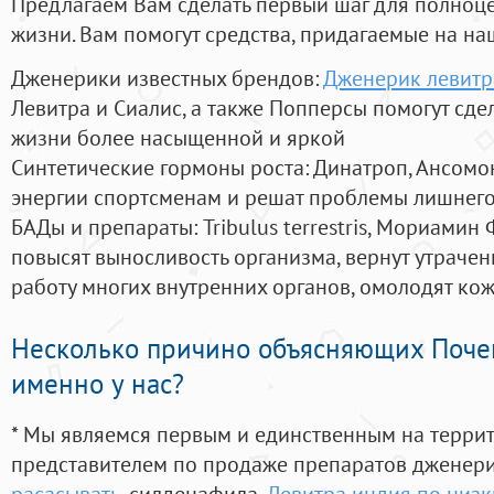
Предлагаем Вам сделать первый шаг для полноц
жизни. Вам помогут средства, придагаемые на на
Дженерики известных брендов:
Дженерик левитр
Левитра и Сиалис, а также Попперсы помогут сд
жизни более насыщенной и яркой
Синтетические гормоны роста
: Динатроп, Ансомо
энергии спортсменам и решат проблемы лишнего
БАДы и препараты:
Tribulus terrestris, Мориамин
повысят выносливость организма, вернут утрачен
работу многих внутренних органов, омолодят кожу
Несколько причино объясняющих Поче
именно у нас?
* Мы являемся первым и единственным на терри
представителем по продаже препаратов дженер
расасывать
, силденафила
,
Левитра индия по низ