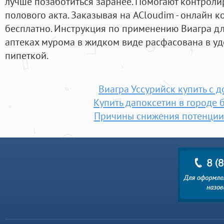
лучше позаботиться заранее. Помогают контроли
полового акта. Заказывая на ACloudim - онлайн к
бесплатно. Инструкция по применению Виагра дл
аптеках мурома в жидком виде расфасована в у
пипеткой.
Виагра Уссурийск купить с 
Купить дапоксетин в городе 
Причины снижения потенции