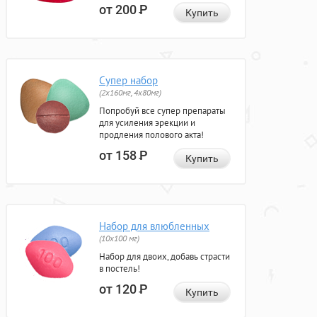
от 200
Р
Купить
Супер набор
(2х160мг, 4х80мг)
Попробуй все супер препараты
для усиления эрекции и
продления полового акта!
от 158
Р
Купить
Набор для влюбленных
(10х100 мг)
Набор для двоих, добавь страсти
в постель!
от 120
Р
Купить