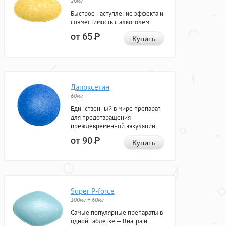
20мг
Быстрое наступление эффекта и
совместимость с алкоголем.
от 65
Р
Купить
Дапоксетин
60мг
Единственный в мире препарат
для предотвращения
преждевременной эякуляции.
от 90
Р
Купить
Super P-force
100мг + 60мг
Самые популярные препараты в
одной таблетке — Виагра и