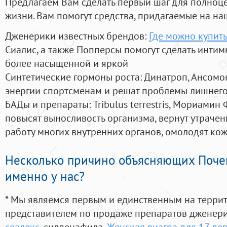
Предлагаем Вам сделать первый шаг для полноц
жизни. Вам помогут средства, придагаемые на на
Дженерики известных брендов:
Где можно купить
Сиалис, а также Попперсы помогут сделать инти
более насыщенной и яркой
Синтетические гормоны роста
: Динатроп, Ансомо
энергии спортсменам и решат проблемы лишнего
БАДы и препараты:
Tribulus terrestris, Мориамин
повысят выносливость организма, вернут утрачен
работу многих внутренних органов, омолодят кожу
Несколько причино объясняющих Поче
именно у нас?
* Мы являемся первым и единственным на терри
представителем по продаже препаратов дженер
сеалекс
, силденафила
,
Женская виагра для 17 де