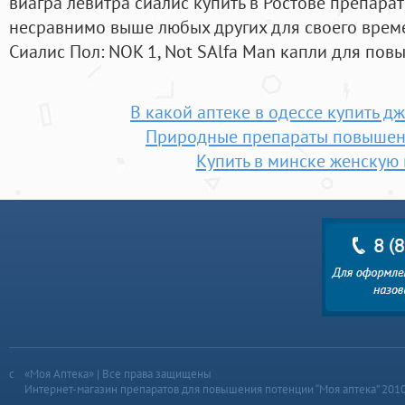
виагра левитра сиалис купить в Ростове препарат
несравнимо выше любых других для своего врем
Сиалис Пол: NOK 1, Not SAlfa Man капли для пов
В какой аптеке в одессе купить д
Природные препараты повышен
Купить в минске женскую 
«Моя Аптека» | Все права защищены
Интернет-магазин препаратов для повышения потенции “Моя аптека” 201