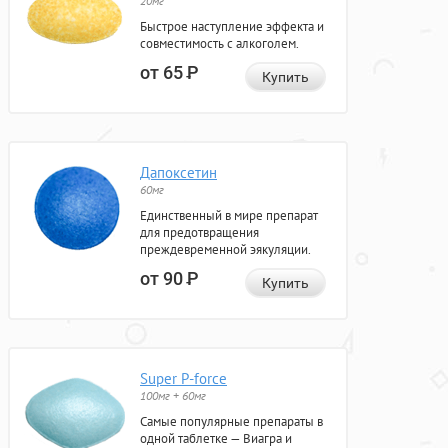
20мг
Быстрое наступление эффекта и
совместимость с алкоголем.
от 65
Р
Купить
Дапоксетин
60мг
Единственный в мире препарат
для предотвращения
преждевременной эякуляции.
от 90
Р
Купить
Super P-force
100мг + 60мг
Самые популярные препараты в
одной таблетке — Виагра и