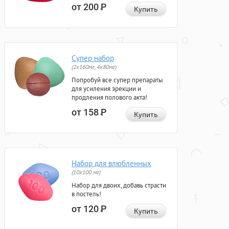
от 200
Р
Купить
Супер набор
(2х160мг, 4х80мг)
Попробуй все супер препараты
для усиления эрекции и
продления полового акта!
от 158
Р
Купить
Набор для влюбленных
(10х100 мг)
Набор для двоих, добавь страсти
в постель!
от 120
Р
Купить