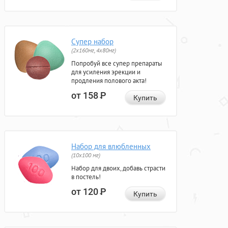
Супер набор
(2х160мг, 4х80мг)
Попробуй все супер препараты
для усиления эрекции и
продления полового акта!
от 158
Р
Купить
Набор для влюбленных
(10х100 мг)
Набор для двоих, добавь страсти
в постель!
от 120
Р
Купить