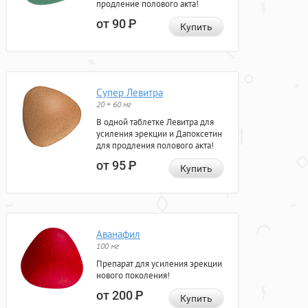
продление полового акта!
от 90
Р
Купить
Супер Левитра
20 + 60 мг
В одной таблетке Левитра для
усиления эрекции и Дапоксетин
для продления полового акта!
от 95
Р
Купить
Аванафил
100 мг
Препарат для усиления эрекции
нового поколения!
от 200
Р
Купить