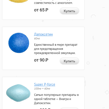
совместимость с алкоголем.
от 65
Р
Купить
Дапоксетин
60мг
Единственный в мире препарат
для предотвращения
преждевременной эякуляции.
от 90
Р
Купить
Super P-force
100мг + 60мг
Самые популярные препараты в
одной таблетке — Виагра и
Дапоксетин.