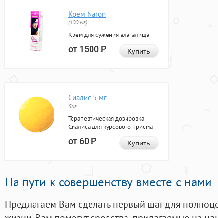
Крем Naron
(100 мг)
Крем для сужения влагалища
от 1500
Р
Купить
Сиалис 5 мг
5мг
Терапевтическая дозировка
Сиалиса для курсового приема
от 60
Р
Купить
На пути к совершенству вместе с нами
Предлагаем Вам сделать первый шаг для полноц
жизни. Вам помогут средства, придагаемые на на