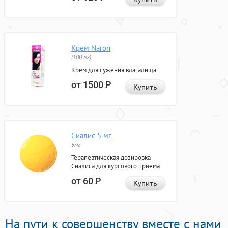
Крем Naron
(100 мг)
Крем для сужения влагалища
от 1500
Р
Купить
Сиалис 5 мг
5мг
Терапевтическая дозировка
Сиалиса для курсового приема
от 60
Р
Купить
На пути к совершенству вместе с нами