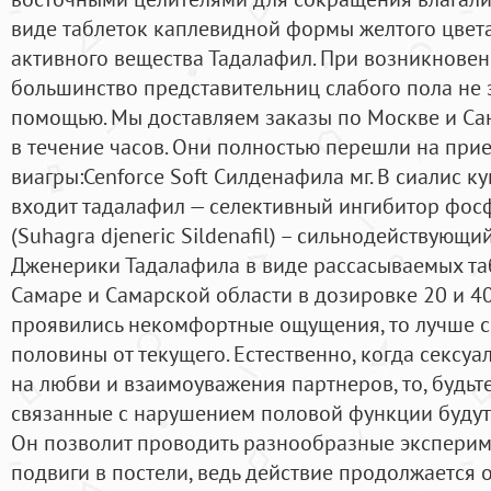
виде таблеток каплевидной формы желтого цвет
активного вещества Тадалафил. При возникновен
большинство представительниц слабого пола не з
помощью. Мы доставляем заказы по Москве и Санк
в течение часов. Они полностью перешли на пр
виагры:Cenforce Soft Силденафила мг. В сиалис ку
входит тадалафил — селективный ингибитор фосф
(Suhagra djeneric Sildenafil) – сильнодействующи
Дженерики Тадалафила в виде рассасываемых та
Самаре и Самарской области в дозировке 20 и 40 
проявились некомфортные ощущения, то лучше с
половины от текущего. Естественно, когда секс
на любви и взаимоуважения партнеров, то, будьт
связанные с нарушением половой функции будут
Он позволит проводить разнообразные эксперим
подвиги в постели, ведь действие продолжается о