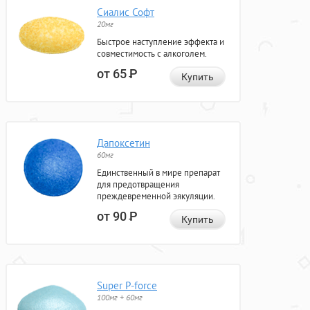
Сиалис Софт
20мг
Быстрое наступление эффекта и
совместимость с алкоголем.
от 65
Р
Купить
Дапоксетин
60мг
Единственный в мире препарат
для предотвращения
преждевременной эякуляции.
от 90
Р
Купить
Super P-force
100мг + 60мг