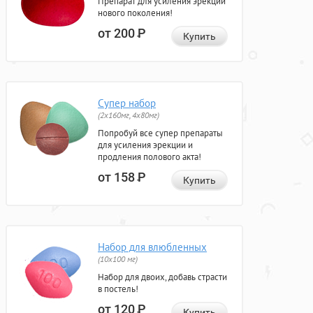
Препарат для усиления эрекции
нового поколения!
от 200
Р
Купить
Супер набор
(2х160мг, 4х80мг)
Попробуй все супер препараты
для усиления эрекции и
продления полового акта!
от 158
Р
Купить
Набор для влюбленных
(10х100 мг)
Набор для двоих, добавь страсти
в постель!
от 120
Р
Купить