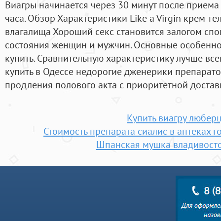
Виагры начинается через 30 минут после прием
часа. Обзор Характеристики Like a Virgin крем-г
влагалища Хороший секс становится залогом сп
состояния женщин и мужчин. Основные особеннос
купить. Сравнительную характеристику лучше все
купить в Одессе недорогие дженерики препарато
продления полового акта c приоритетной достав
Купить виагру любер
Стоимость препарата сиалис в аптеках 
Шпанская мушка владивосто