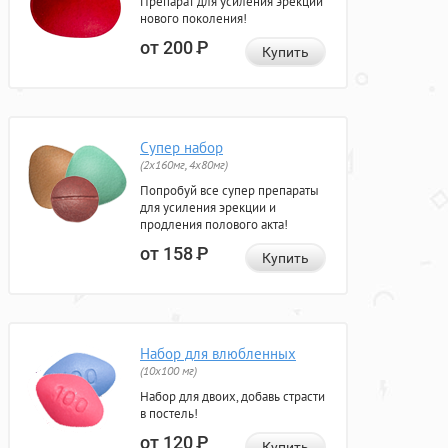
Препарат для усиления эрекции
нового поколения!
от 200
Р
Купить
Супер набор
(2х160мг, 4х80мг)
Попробуй все супер препараты
для усиления эрекции и
продления полового акта!
от 158
Р
Купить
Набор для влюбленных
(10х100 мг)
Набор для двоих, добавь страсти
в постель!
от 120
Р
Купить