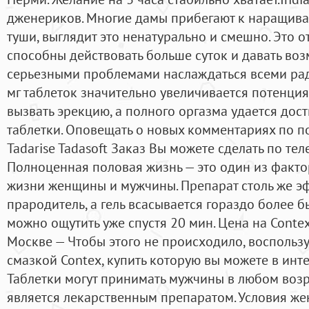
дженериков. Многие дамы прибегают к наращив
туши, выглядит это ненатурально и смешно. Это 
способны действовать больше суток и давать во
серьезными проблемами наслаждаться всеми рад
мг таблеток значительно увеличивается потенци
вызвать эрекцию, а полного оргазма удается дост
таблетки. Оповещать о новых комментариях по поч
Tadarise Tadasoft Заказ Вы можете сделать по те
Полноценная половая жизнь — это один из факто
жизни женщины и мужчины. Препарат столь же эф
прародитель, а гель всасывается гораздо более б
можно ощутить уже спустя 20 мин. Цена на Contex
Москве — Чтобы этого не происходило, воспольз
смазкой Contex, купить которую вы можете в инт
Таблетки могут принимать мужчины в любом возра
является лекарственным препаратом. Условия жен