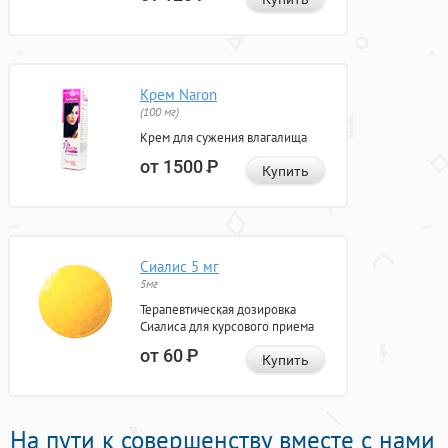
Крем Naron
(100 мг)
Крем для сужения влагалища
от 1500
Р
Купить
Сиалис 5 мг
5мг
Терапевтическая дозировка
Сиалиса для курсового приема
от 60
Р
Купить
На пути к совершенству вместе с нами