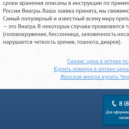
сроки хранения описаны в инструкции по приме
России Виагры. Ваша заявка принята, мы свяжимс
Самый популярный и известный всему миру преп
— это Виагра. В некоторых случаях проявляются
(головокружение, бессонница, заложенность носа,
нарушается четкость зрения, тошнота, диарея).
Сиалис цена в аптеке п
Купить левитра в аптеке цен
Женская виагра купить Че