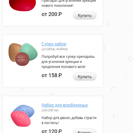
Препарат для усиления эрекции
нового поколения!
от 200
Р
Купить
Супер набор
(2х160мг, 4х80мг)
Попробуй все супер препараты
для усиления эрекции и
продления полового акта!
от 158
Р
Купить
Набор для влюбленных
(10х100 мг)
Набор для двоих, добавь страсти
в постель!
от 120
Р
Купить