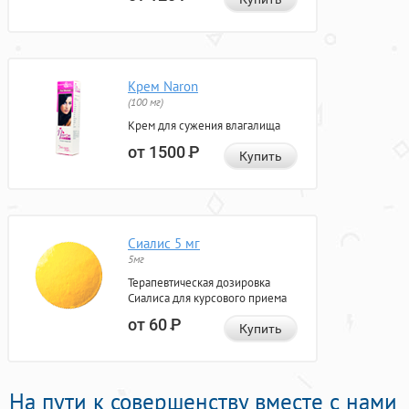
Крем Naron
(100 мг)
Крем для сужения влагалища
от 1500
Р
Купить
Сиалис 5 мг
5мг
Терапевтическая дозировка
Сиалиса для курсового приема
от 60
Р
Купить
На пути к совершенству вместе с нами