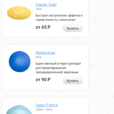
Сиалис Софт
20мг
Быстрое наступление эффекта и
совместимость с алкоголем.
от 65
Р
Купить
Дапоксетин
60мг
Единственный в мире препарат
для предотвращения
преждевременной эякуляции.
от 90
Р
Купить
Super P-force
100мг + 60мг