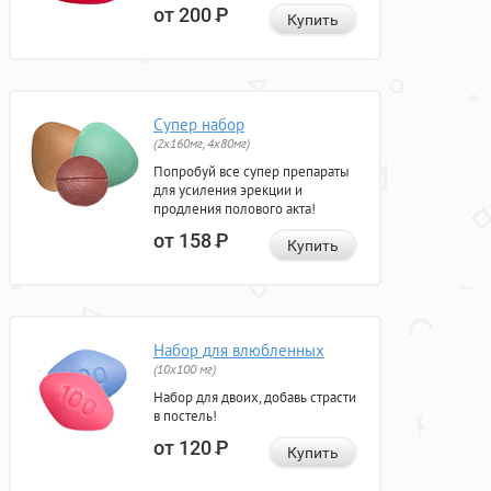
от 200
Р
Купить
Супер набор
(2х160мг, 4х80мг)
Попробуй все супер препараты
для усиления эрекции и
продления полового акта!
от 158
Р
Купить
Набор для влюбленных
(10х100 мг)
Набор для двоих, добавь страсти
в постель!
от 120
Р
Купить