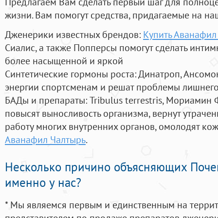
Предлагаем Вам сделать первый шаг для полноц
жизни. Вам помогут средства, придагаемые на на
Дженерики известных брендов:
Купить Аванафил
Сиалис, а также Попперсы помогут сделать инти
более насыщенной и яркой
Синтетические гормоны роста
: Динатроп, Ансомо
энергии спортсменам и решат проблемы лишнего
БАДы и препараты:
Tribulus terrestris, Мориамин
повысят выносливость организма, вернут утрачен
работу многих внутренних органов, омолодят кожу
Аванафил Чалтырь
.
Несколько причино объясняющих Поче
именно у нас?
* Мы являемся первым и единственным на терри
представителем по продаже препаратов дженер