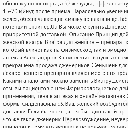
оболочку полости рта, а не желудка, эффект насту
15-20 минут, после приема. Параллельно увеличи
желез, обеспечивающие смазку во влагалище. Та
потенции Снайпер.Ua Вы можете купить Дапоксет
приоритетной доставкой! Описание Принцип дей
женской виагры Виагра для женщин — препарат к
который влияет как на физическое, так и эмоци
аптеках Александров. К сожалению в пунктах са
прекращена продажа дженериков. Женьшень для 
лекарственного препарата влияют место его про
Какими аналогами можно заменить Виагру Дейст
отзывы пациентов о нем Фармакологическое дей
применения, цена в аптеках и онлайн магазинах
формы Силденафила с3. Ваш женский возбудитель
доставки. Если вы знаете, хотя бы один такой пре
что же такое дженерик. Перевозбуждение, неув
приводят к тому, что женщина не получает удовол