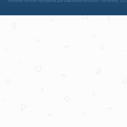
Интернет-магазин препаратов для повышения потенции “Моя аптека” 201