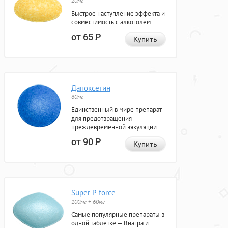
20мг
Быстрое наступление эффекта и
совместимость с алкоголем.
от 65
Р
Купить
Дапоксетин
60мг
Единственный в мире препарат
для предотвращения
преждевременной эякуляции.
от 90
Р
Купить
Super P-force
100мг + 60мг
Самые популярные препараты в
одной таблетке — Виагра и