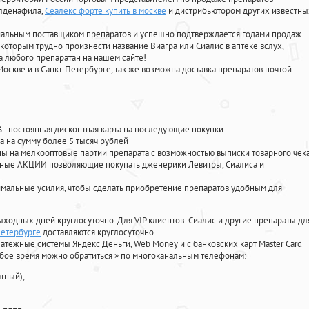
илденафила
,
Сеалекс форте купить в москве
и дистрибьютором других известны
циальным поставщиком препаратов и успешно подтверждается годами продаж
 которым трудно произнести название Виагра или Сиалис в аптеке вслух,
 любого препаратан на нашем сайте!
Москве и в Санкт-Петербурге, так же возможна доставка препаратов почтой
%
- постоянная дисконтная карта на последующие покупки
а на сумму более 5 тысяч рублей
 на мелкооптовые партии препарата с возможностью выписки товарного чек
личные АКЦИИ позволяющие покупать дженерики Левитры, Сиалиса и
мальные усилия, чтобы сделать приобретение препаратов удобным для
ыходных дней круглосуточно. Для VIP клиентов: Сиалис и другие препараты дл
Петербурге
доставляются круглосуточно
атежные системы Яндекс Деньги, Web Money и с банковских карт Master Card
юбое время можно обратиться
»
по многоканальным телефонам:
тный),