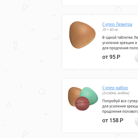
Супер Левитра
20 + 60 мг
В одной таблетке Л
усиления эрекции и
для продления поло
от 95
Р
Супер набор
(2х160мг, 4х80мг)
Попробуй все супер
для усиления эрекц
продления полового
от 158
Р