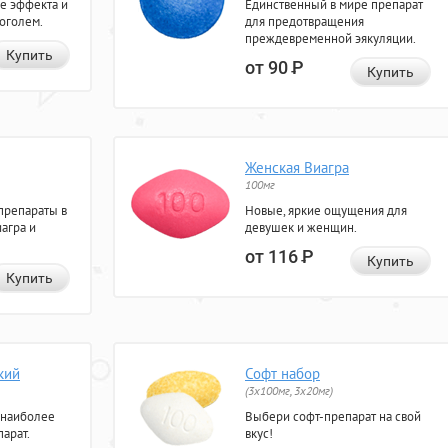
е эффекта и
Единственный в мире препарат
коголем.
для предотвращения
преждевременной эякуляции.
Купить
от 90
Р
Купить
Женская Виагра
100мг
препараты в
Новые, яркие ощущения для
агра и
девушек и женщин.
от 116
Р
Купить
Купить
кий
Софт набор
(3x100мг, 3x20мг)
 наиболее
Выбери софт-препарат на свой
арат.
вкус!