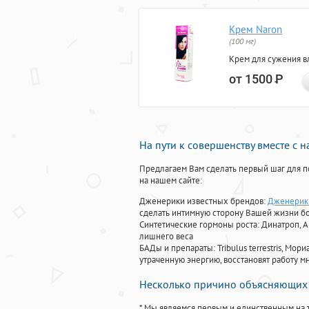
Крем Naron
(100 мг)
Крем для сужения в
от 1500
Р
На пути к совершенству вместе с 
Предлагаем Вам сделать первый шаг для п
на нашем сайте:
Дженерики известных брендов:
Дженерики
сделать интимную сторону Вашей жизни б
Синтетические гормоны роста
: Динатроп, 
лишнего веса
БАДы и препараты:
Tribulus terrestris, М
утраченную энергию, восстановят работу мн
Несколько причино объясняющих 
* Мы являемся первым и единственным на 