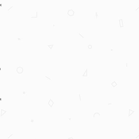
х
а
я