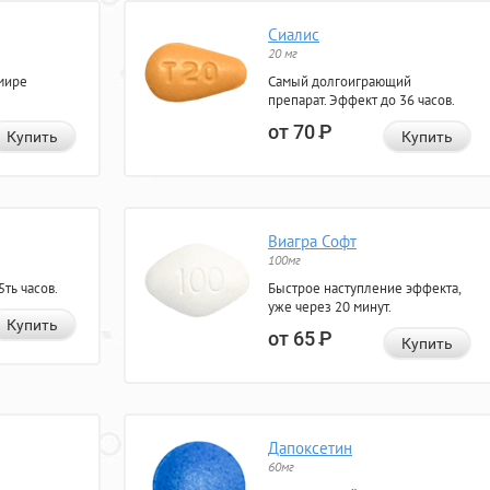
Сиалис
20 мг
мире
Самый долгоиграющий
препарат. Эффект до 36 часов.
от 70
Р
Купить
Купить
Виагра Софт
100мг
ть часов.
Быстрое наступление эффекта,
уже через 20 минут.
Купить
от 65
Р
Купить
Дапоксетин
60мг