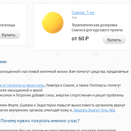
Сиалис 5 мг
5мг
лагалища
Терапевтическая дозировка
Сиалиса для курсового приема
Купить
от 60
Р
Купить
нами
олноценной счастливой инитмной жизни. Вам помогут средства, придагаемые
 от гепатита из венесуэлы
, Левитра и Сиалис, а также Попперсы помогут
олее насыщенной и яркой
Ансомон и Гетропин добавят силы, энергии спортсменам и решат проблемы
ориамин Форте, Guarana и Экдистерон повысят выносливость организма, вернут
огих внутренних органов, омолодят кожу, и,
Заказать Виагру Гель Уфа
.
Почему нужно покупать именно у нас?
территории России торговым представителем по продаже препаратов