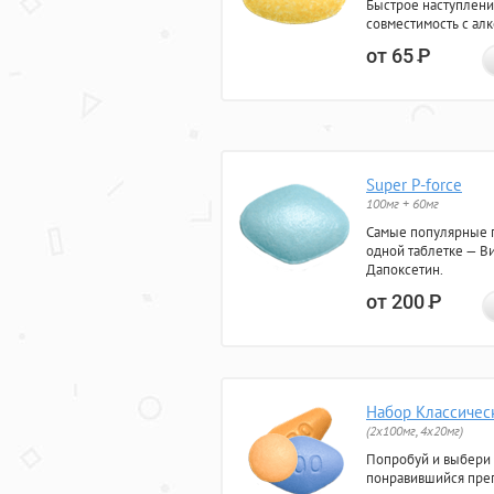
Быстрое наступлени
совместимость с ал
от 65
Р
Super P-force
100мг + 60мг
Самые популярные 
одной таблетке — Ви
Дапоксетин.
от 200
Р
Набор Классичес
(2x100мг, 4x20мг)
Попробуй и выбери
понравившийся преп