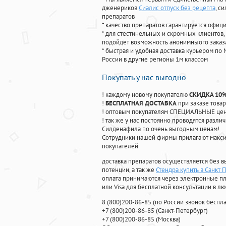
дженериков
Сиалис отпуск без рецепта
, с
препаратов
* качество препаратов гарантируется офи
* для стестинельных и скромных клиентов,
подойдет возможность анонимныого заказа
* быстрая и удобная доставка курьером по 
России в другие регионы 1м классом
Покупать у нас выгодно
! каждому новому покупателю
СКИДКА 10
!
БЕСПЛАТНАЯ ДОСТАВКА
при заказе товар
! оптовым покупателям СПЕЦИАЛЬНЫЕ цены
! так же у нас постоянно проводятся раз
Силденафила по очень выгодным ценам!
Cотрудники нашей фирмы прилагают макси
покупателей
доставка препаратов осуществляется без в
потенции, а так же
Стендра купить в Санкт 
оплата принимаются через электронные пл
или Visa для бесплатной консультации в л
8
(800
)200-86-85
(
по России звонок беспла
+7
(800
)200-86-85
(
Санкт-Петербург)
+7
(800
)200-86-85
(
Москва)