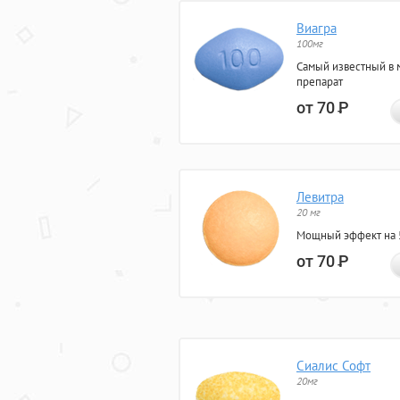
Виагра
100мг
Самый известный в 
препарат
от 70
Р
Левитра
20 мг
Мощный эффект на 5
от 70
Р
Сиалис Софт
20мг