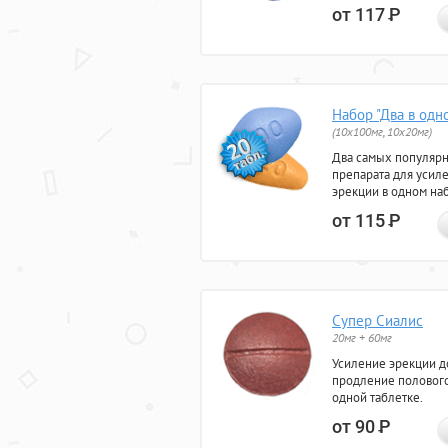
от 117
Р
Набор "Два в одн
(10x100мг, 10x20мг)
Два самых популяр
препарата для усил
эрекции в одном на
от 115
Р
Супер Сиалис
20мг + 60мг
Усиление эрекции до
продление полового
одной таблетке.
от 90
Р