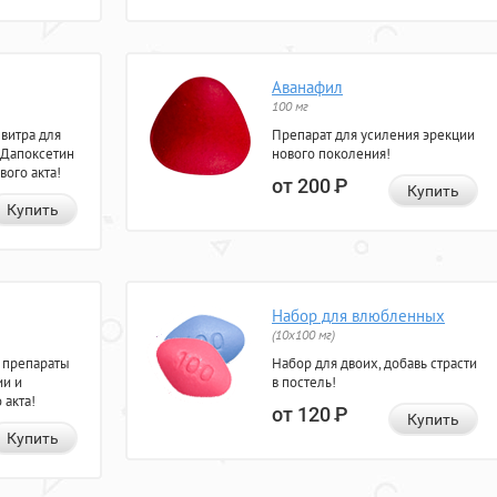
Аванафил
100 мг
евитра для
Препарат для усиления эрекции
 Дапоксетин
нового поколения!
вого акта!
от 200
Р
Купить
Купить
Набор для влюбленных
(10х100 мг)
 препараты
Набор для двоих, добавь страсти
ии и
в постель!
 акта!
от 120
Р
Купить
Купить