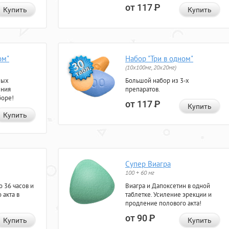
от 117
Р
Купить
Купить
ом"
Набор "Три в одном"
(10x100мг, 20x20мг)
ных
Большой набор из 3-х
ения
препаратов.
боре!
от 117
Р
Купить
Купить
Супер Виагра
100 + 60 мг
 36 часов и
Виагра и Дапоксетин в одной
 акта в
таблетке. Усиление эрекции и
продление полового акта!
от 90
Р
Купить
Купить