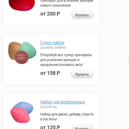
Препарат для усиления эрекции
нового поколения!
от 200
Р
Купить
Супер набор
(2х160мг, 4х80мг)
Попробуй все супер препараты
для усиления эрекции и
продления полового акта!
от 158
Р
Купить
Набор для влюбленных
(10х100 мг)
Набор для двоих, добавь страсти
в постель!
от 120
Р
Купить