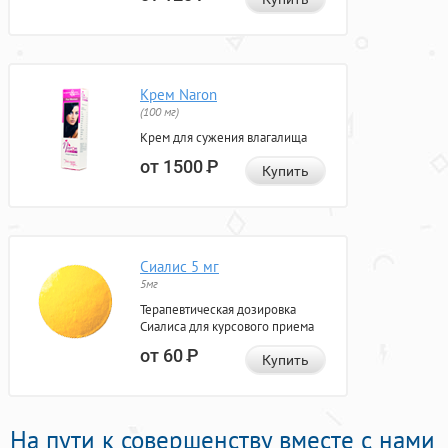
Крем Naron
(100 мг)
Крем для сужения влагалища
от 1500
Р
Купить
Сиалис 5 мг
5мг
Терапевтическая дозировка
Сиалиса для курсового приема
от 60
Р
Купить
На пути к совершенству вместе с нами