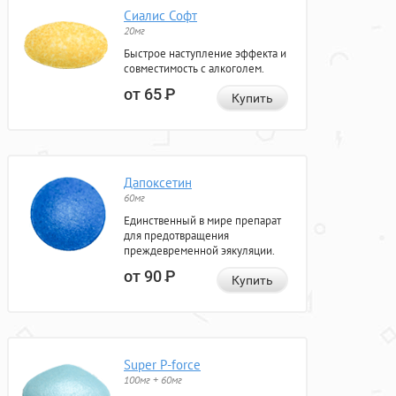
Сиалис Софт
20мг
Быстрое наступление эффекта и
совместимость с алкоголем.
от 65
Р
Купить
Дапоксетин
60мг
Единственный в мире препарат
для предотвращения
преждевременной эякуляции.
от 90
Р
Купить
Super P-force
100мг + 60мг