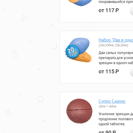
понравившийся преп
от 117
Р
Набор "Два в одн
(10x100мг, 10x20мг)
Два самых популяр
препарата для усил
эрекции в одном на
от 115
Р
Супер Сиалис
20мг + 60мг
Усиление эрекции до
продление полового
одной таблетке.
от 90
Р