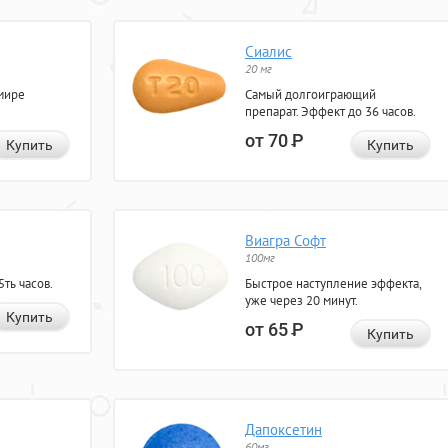
Сиалис
20 мг
мире
Самый долгоиграющий
препарат. Эффект до 36 часов.
от 70
Р
Купить
Купить
Виагра Софт
100мг
ть часов.
Быстрое наступление эффекта,
уже через 20 минут.
Купить
от 65
Р
Купить
Дапоксетин
60мг