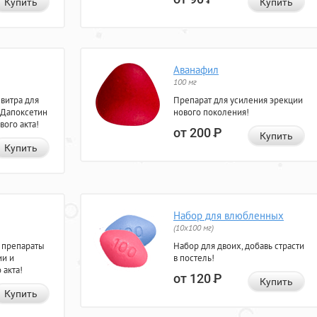
Купить
Купить
Аванафил
100 мг
евитра для
Препарат для усиления эрекции
 Дапоксетин
нового поколения!
вого акта!
от 200
Р
Купить
Купить
Набор для влюбленных
(10х100 мг)
 препараты
Набор для двоих, добавь страсти
ии и
в постель!
 акта!
от 120
Р
Купить
Купить