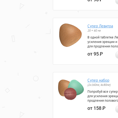
Супер Левитра
20 + 60 мг
В одной таблетке Л
усиления эрекции и
для продления поло
от 95
Р
Супер набор
(2х160мг, 4х80мг)
Попробуй все супер
для усиления эрекц
продления полового
от 158
Р