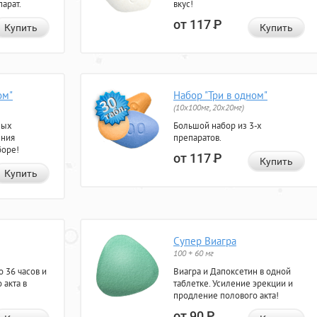
арат.
вкус!
от 117
Р
Купить
Купить
ом"
Набор "Три в одном"
(10x100мг, 20x20мг)
ных
Большой набор из 3-х
ения
препаратов.
боре!
от 117
Р
Купить
Купить
Супер Виагра
100 + 60 мг
 36 часов и
Виагра и Дапоксетин в одной
 акта в
таблетке. Усиление эрекции и
продление полового акта!
от 90
Р