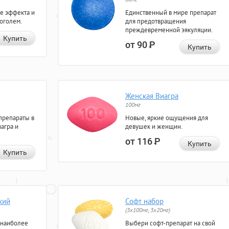
е эффекта и
Единственный в мире препарат
коголем.
для предотвращения
преждевременной эякуляции.
Купить
от 90
Р
Купить
Женская Виагра
100мг
препараты в
Новые, яркие ощущения для
агра и
девушек и женщин.
от 116
Р
Купить
Купить
кий
Софт набор
(3x100мг, 3x20мг)
 наиболее
Выбери софт-препарат на свой