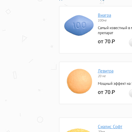
Виагра
100мг
Самый известный в 
препарат
от 70
Р
Левитра
20 мг
Мощный эффект на 5
от 70
Р
Сиалис Софт
20мг