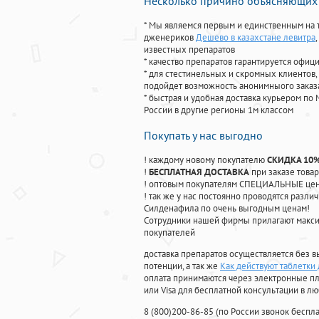
Несколько причино объясняющих 
* Мы являемся первым и единственным на 
дженериков
Дешево в казахстане левитра
известных препаратов
* качество препаратов гарантируется офи
* для стестинельных и скромных клиентов,
подойдет возможность анонимныого заказа
* быстрая и удобная доставка курьером по 
России в другие регионы 1м классом
Покупать у нас выгодно
! каждому новому покупателю
СКИДКА 10
!
БЕСПЛАТНАЯ ДОСТАВКА
при заказе товар
! оптовым покупателям СПЕЦИАЛЬНЫЕ цены
! так же у нас постоянно проводятся раз
Силденафила по очень выгодным ценам!
Cотрудники нашей фирмы прилагают макси
покупателей
доставка препаратов осуществляется без в
потенции, а так же
Как действуют таблетки
оплата принимаются через электронные пл
или Visa для бесплатной консультации в л
8
(800
)200-86-85
(
по России звонок беспла