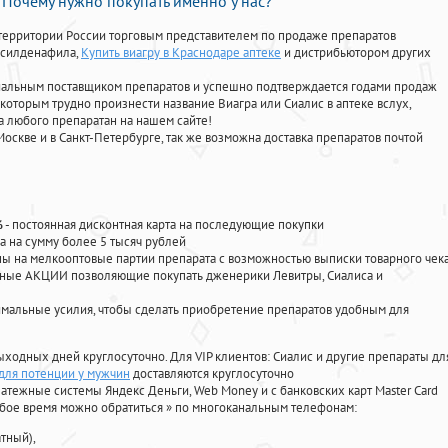
Почему нужно покупать именно у нас?
территории России торговым представителем по продаже препаратов
, силденафила
,
Купить виагру в Краснодаре аптеке
и дистрибьютором других
циальным поставщиком препаратов и успешно подтверждается годами продаж
 которым трудно произнести название Виагра или Сиалис в аптеке вслух,
 любого препаратан на нашем сайте!
Москве и в Санкт-Петербурге, так же возможна доставка препаратов почтой
%
- постоянная дисконтная карта на последующие покупки
а на сумму более 5 тысяч рублей
 на мелкооптовые партии препарата с возможностью выписки товарного чек
личные АКЦИИ позволяющие покупать дженерики Левитры, Сиалиса и
мальные усилия, чтобы сделать приобретение препаратов удобным для
ыходных дней круглосуточно. Для VIP клиентов: Сиалис и другие препараты дл
 для потенции у мужчин
доставляются круглосуточно
атежные системы Яндекс Деньги, Web Money и с банковских карт Master Card
юбое время можно обратиться
»
по многоканальным телефонам:
тный),