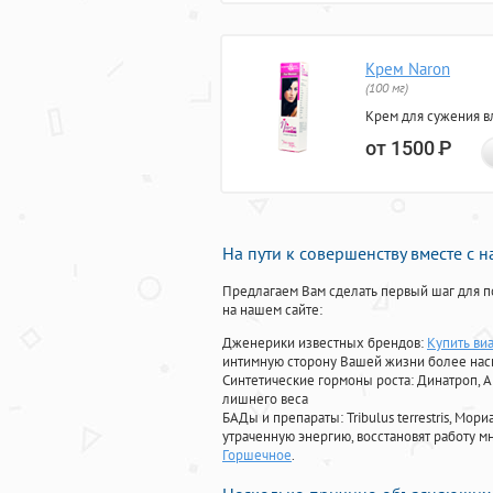
Крем Naron
(100 мг)
Крем для сужения в
от 1500
Р
На пути к совершенству вместе с 
Предлагаем Вам сделать первый шаг для п
на нашем сайте:
Дженерики известных брендов:
Купить ви
интимную сторону Вашей жизни более на
Синтетические гормоны роста
: Динатроп, 
лишнего веса
БАДы и препараты:
Tribulus terrestris, М
утраченную энергию, восстановят работу мн
Горшечное
.