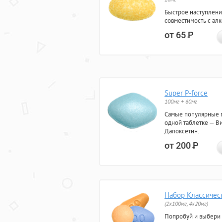
Быстрое наступлени
совместимость с ал
от 65
Р
Super P-force
100мг + 60мг
Самые популярные 
одной таблетке — Ви
Дапоксетин.
от 200
Р
Набор Классичес
(2x100мг, 4x20мг)
Попробуй и выбери