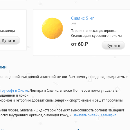
Сиалис 5 мг
5мг
лагалища
Терапевтическая дозировка
Сиалиса для курсового приема
Купить
от 60
Р
Купить
нами
олноценной счастливой инитмной жизни. Вам помогут средства, придагаемые
агру софт в Омске
, Левитра и Сиалис, а также Попперсы помогут сделать
сыщенной и яркой
Ансомон и Гетропин добавят силы, энергии спортсменам и решат проблемы
ориамин Форте, Guarana и Экдистерон повысят выносливость организма, вернут
огих внутренних органов, омолодят кожу, и,
Заказать онлайн Аванафил