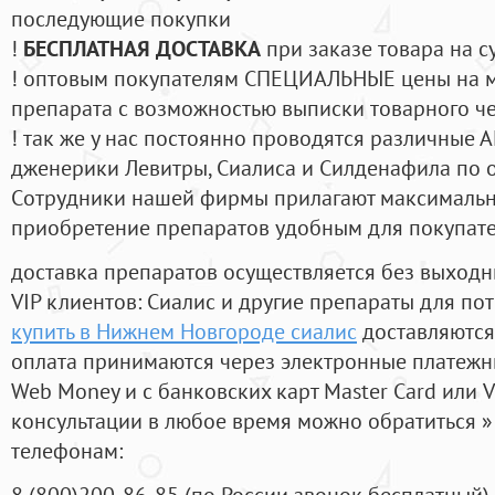
последующие покупки
!
БЕСПЛАТНАЯ ДОСТАВКА
при заказе товара на с
! оптовым покупателям СПЕЦИАЛЬНЫЕ цены на 
препарата с возможностью выписки товарного ч
! так же у нас постоянно проводятся различные
дженерики Левитры, Сиалиса и Силденафила по 
Cотрудники нашей фирмы прилагают максимальны
приобретение препаратов удобным для покупат
доставка препаратов осуществляется без выходн
VIP клиентов: Сиалис и другие препараты для пот
купить в Нижнем Новгороде сиалис
доставляются
оплата принимаются через электронные платежн
Web Money и с банковских карт Master Card или V
консультации в любое время можно обратиться
телефонам:
8
(800
)200-86-85
(
по России звонок бесплатный),