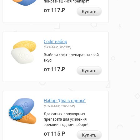
понравившийся препарат.
от 117
Р
Купить
Софт набор
(3x100мг, 3x20мг)
Выбери софт-препарат на свой
вкус!
от 117
Р
Купить
Набор "Два в одном"
(10x100мг, 10x20мг)
Два самых популярных
препарата для усиления
эрекции в одном наборе!
от 115
Р
Купить