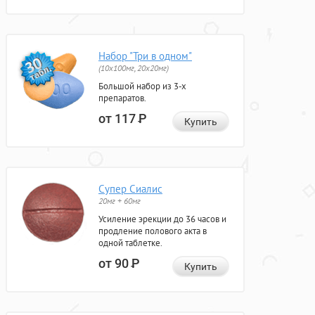
Набор "Три в одном"
(10x100мг, 20x20мг)
Большой набор из 3-х
препаратов.
от 117
Р
Купить
Супер Сиалис
20мг + 60мг
Усиление эрекции до 36 часов и
продление полового акта в
одной таблетке.
от 90
Р
Купить