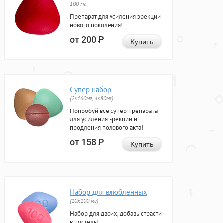
100 мг
Препарат для усиления эрекции
нового поколения!
от 200
Р
Купить
Супер набор
(2х160мг, 4х80мг)
Попробуй все супер препараты
для усиления эрекции и
продления полового акта!
от 158
Р
Купить
Набор для влюбленных
(10х100 мг)
Набор для двоих, добавь страсти
в постель!