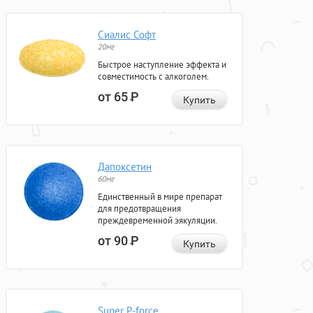
Сиалис Софт
20мг
Быстрое наступление эффекта и
совместимость с алкоголем.
от 65
Р
Купить
Дапоксетин
60мг
Единственный в мире препарат
для предотвращения
преждевременной эякуляции.
от 90
Р
Купить
Super P-force