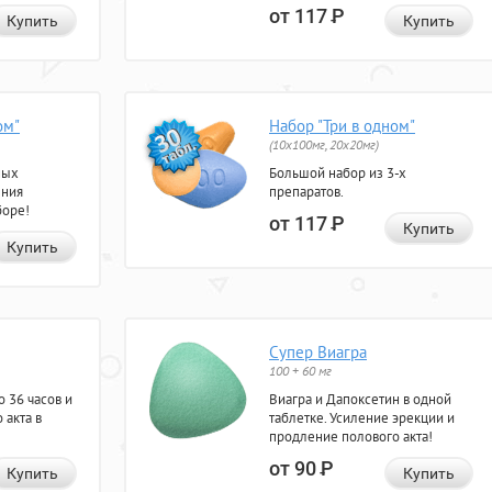
от 117
Р
Купить
Купить
ом"
Набор "Три в одном"
(10x100мг, 20x20мг)
ных
Большой набор из 3-х
ения
препаратов.
боре!
от 117
Р
Купить
Купить
Супер Виагра
100 + 60 мг
 36 часов и
Виагра и Дапоксетин в одной
 акта в
таблетке. Усиление эрекции и
продление полового акта!
от 90
Р
Купить
Купить