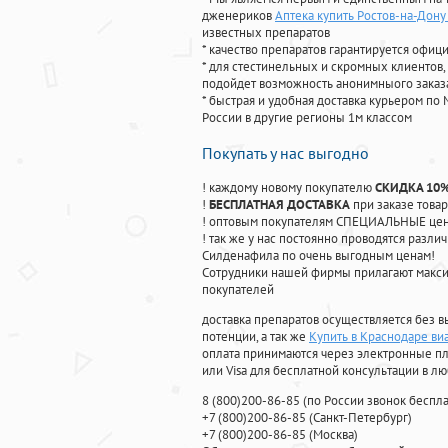
дженериков
Аптека купить Ростов-на-Дону
известных препаратов
* качество препаратов гарантируется офи
* для стестинельных и скромных клиентов,
подойдет возможность анонимныого заказа
* быстрая и удобная доставка курьером по 
России в другие регионы 1м классом
Покупать у нас выгодно
! каждому новому покупателю
СКИДКА 10
!
БЕСПЛАТНАЯ ДОСТАВКА
при заказе товар
! оптовым покупателям СПЕЦИАЛЬНЫЕ цены
! так же у нас постоянно проводятся раз
Силденафила по очень выгодным ценам!
Cотрудники нашей фирмы прилагают макси
покупателей
доставка препаратов осуществляется без в
потенции, а так же
Купить в Краснодаре ви
оплата принимаются через электронные пл
или Visa для бесплатной консультации в л
8
(800
)200-86-85
(
по России звонок беспла
+7
(800
)200-86-85
(
Санкт-Петербург)
+7
(800
)200-86-85
(
Москва)