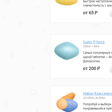
Быстрое наступлени
совместимость с ал
от 65
Р
Super P-force
100мг + 60мг
Самые популярные 
одной таблетке — Ви
Дапоксетин.
от 200
Р
Набор Классичес
(2x100мг, 4x20мг)
Попробуй и выбери
понравившийся преп