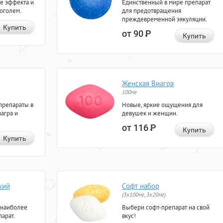
е эффекта и
Единственный в мире препарат
коголем.
для предотвращения
преждевременной эякуляции.
Купить
от 90
Р
Купить
Женская Виагра
100мг
препараты в
Новые, яркие ощущения для
агра и
девушек и женщин.
от 116
Р
Купить
Купить
кий
Софт набор
(3x100мг, 3x20мг)
 наиболее
Выбери софт-препарат на свой
арат.
вкус!