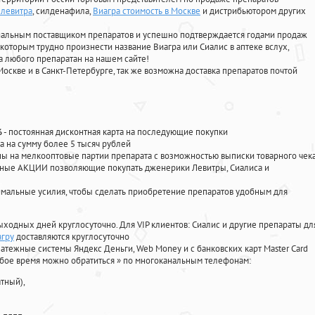
 левитра
, силденафила
,
Виагра стоимость в Москве
и дистрибьютором других
циальным поставщиком препаратов и успешно подтверждается годами продаж
 которым трудно произнести название Виагра или Сиалис в аптеке вслух,
 любого препаратан на нашем сайте!
Москве и в Санкт-Петербурге, так же возможна доставка препаратов почтой
%
- постоянная дисконтная карта на последующие покупки
а на сумму более 5 тысяч рублей
 на мелкооптовые партии препарата с возможностью выписки товарного чек
личные АКЦИИ позволяющие покупать дженерики Левитры, Сиалиса и
мальные усилия, чтобы сделать приобретение препаратов удобным для
ыходных дней круглосуточно. Для VIP клиентов: Сиалис и другие препараты дл
агру
доставляются круглосуточно
атежные системы Яндекс Деньги, Web Money и с банковских карт Master Card
юбое время можно обратиться
»
по многоканальным телефонам:
тный),