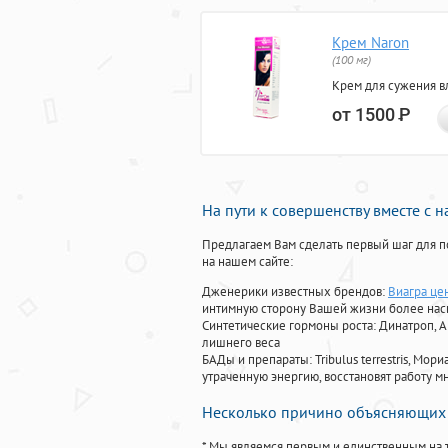
Крем Naron
(100 мг)
Крем для сужения в
от 1500
Р
На пути к совершенству вместе с 
Предлагаем Вам сделать первый шаг для п
на нашем сайте:
Дженерики известных брендов:
Виагра це
интимную сторону Вашей жизни более на
Синтетические гормоны роста
: Динатроп, 
лишнего веса
БАДы и препараты:
Tribulus terrestris, М
утраченную энергию, восстановят работу мн
Несколько причино объясняющих 
* Мы являемся первым и единственным на 