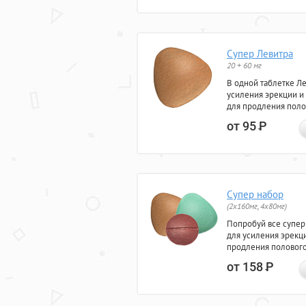
Супер Левитра
20 + 60 мг
В одной таблетке Л
усиления эрекции и
для продления поло
от 95
Р
Супер набор
(2х160мг, 4х80мг)
Попробуй все супер
для усиления эрекц
продления полового
от 158
Р