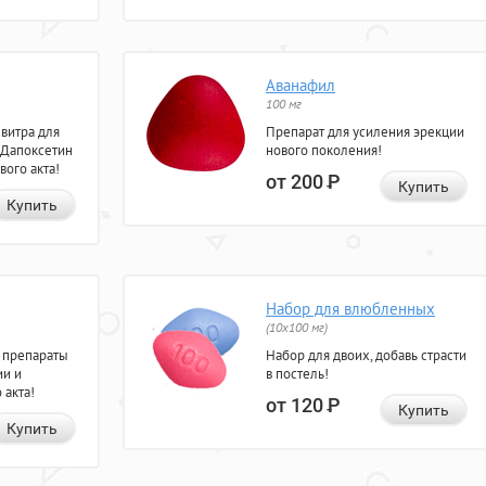
Аванафил
100 мг
евитра для
Препарат для усиления эрекции
 Дапоксетин
нового поколения!
вого акта!
от 200
Р
Купить
Купить
Набор для влюбленных
(10х100 мг)
 препараты
Набор для двоих, добавь страсти
ии и
в постель!
 акта!
от 120
Р
Купить
Купить