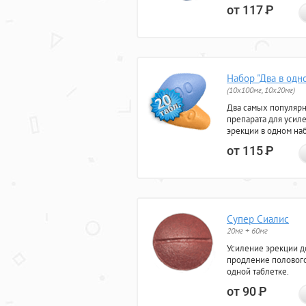
от 117
Р
Набор "Два в одн
(10x100мг, 10x20мг)
Два самых популяр
препарата для усил
эрекции в одном на
от 115
Р
Супер Сиалис
20мг + 60мг
Усиление эрекции до
продление полового
одной таблетке.
от 90
Р