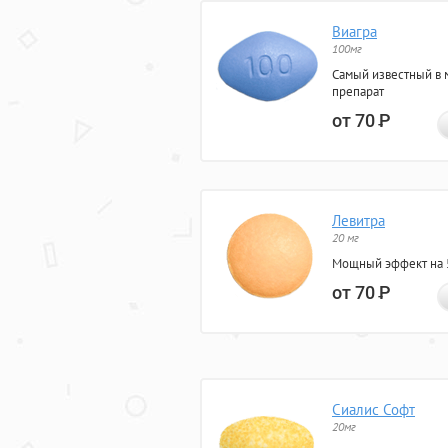
Виагра
100мг
Самый известный в 
препарат
от 70
Р
Левитра
20 мг
Мощный эффект на 5
от 70
Р
Сиалис Софт
20мг