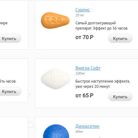
Сиалис
20 мг
мире
Самый долгоиграющий
препарат. Эффект до 36 часов.
от 70
Р
Купить
Купить
Виагра Софт
100мг
ть часов.
Быстрое наступление эффекта,
уже через 20 минут.
Купить
от 65
Р
Купить
Дапоксетин
60мг