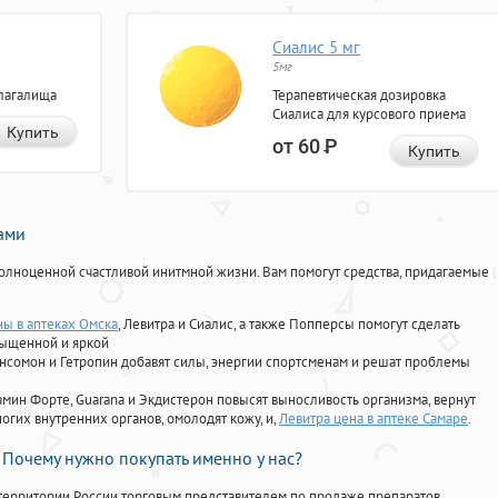
Сиалис 5 мг
5мг
лагалища
Терапевтическая дозировка
Сиалиса для курсового приема
Купить
от 60
Р
Купить
нами
олноценной счастливой инитмной жизни. Вам помогут средства, придагаемые
ны в аптеках Омска
, Левитра и Сиалис, а также Попперсы помогут сделать
сыщенной и яркой
Ансомон и Гетропин добавят силы, энергии спортсменам и решат проблемы
ориамин Форте, Guarana и Экдистерон повысят выносливость организма, вернут
огих внутренних органов, омолодят кожу, и,
Левитра цена в аптеке Самаре
.
Почему нужно покупать именно у нас?
территории России торговым представителем по продаже препаратов