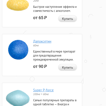
20мг
Быстрое наступление эффекта и
совместимость с алкоголем.
от 65
Р
Купить
Дапоксетин
60мг
Единственный в мире препарат
для предотвращения
преждевременной эякуляции.
от 90
Р
Купить
Super P-force
100мг + 60мг
Самые популярные препараты в
одной таблетке — Виагра и