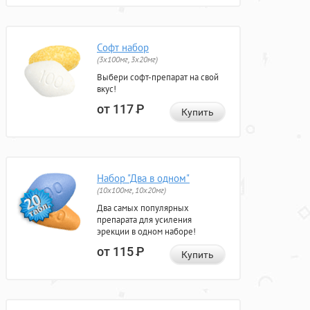
Софт набор
(3x100мг, 3x20мг)
Выбери софт-препарат на свой
вкус!
от 117
Р
Купить
Набор "Два в одном"
(10x100мг, 10x20мг)
Два самых популярных
препарата для усиления
эрекции в одном наборе!
от 115
Р
Купить