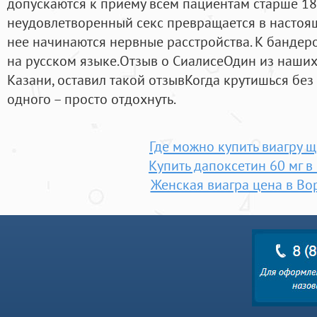
допускаются к приему всем пациентам старше 18 л
неудовлетворенный секс превращается в настоя
нее начинаются нервные расстройства. К бандер
на русском языке.Отзыв о СиалисеОдин из наших
Казани, оставил такой отзывКогда крутишься без
одного – просто отдохнуть.
Где можно купить виагру 
Купить дапоксетин 60 мг в
Женская виагра цена в В