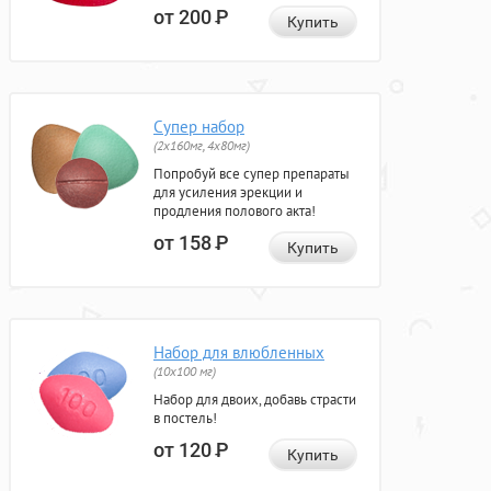
от 200
Р
Купить
Супер набор
(2х160мг, 4х80мг)
Попробуй все супер препараты
для усиления эрекции и
продления полового акта!
от 158
Р
Купить
Набор для влюбленных
(10х100 мг)
Набор для двоих, добавь страсти
в постель!
от 120
Р
Купить