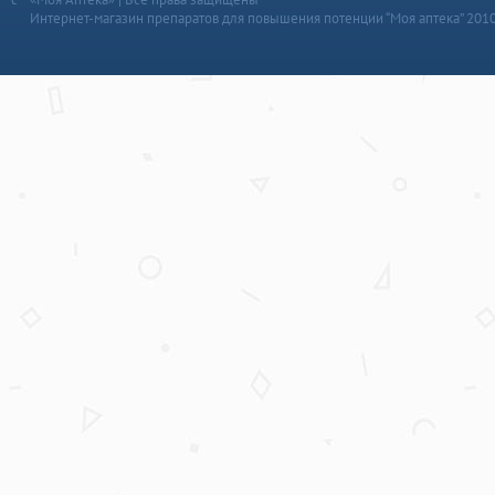
Интернет-магазин препаратов для повышения потенции “Моя аптека” 201