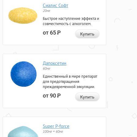
Сиалис Софт
20мг
Быстрое наступление эффекта и
совместимость с алкоголем.
от 65
Р
Купить
Дапоксетин
60мг
Единственный в мире препарат
для предотвращения
преждевременной эякуляции.
от 90
Р
Купить
Super P-force
100мг + 60мг