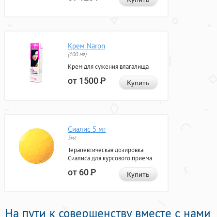
Крем Naron
(100 мг)
Крем для сужения влагалища
от 1500
Р
Купить
Сиалис 5 мг
5мг
Терапевтическая дозировка
Сиалиса для курсового приема
от 60
Р
Купить
На пути к совершенству вместе с нами