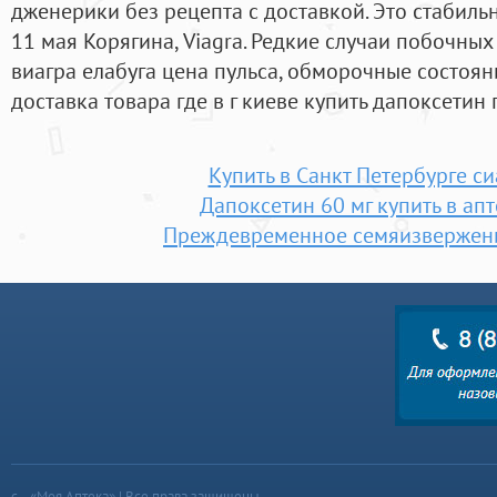
дженерики без рецепта с доставкой. Это стабил
11 мая Корягина, Viagra. Редкие случаи побочны
виагра елабуга цена пульса, обморочные состоян
доставка товара где в г киеве купить дапоксетин
Купить в Санкт Петербурге с
Дапоксетин 60 мг купить в апт
Преждевременное семяизвержен
«Моя Аптека» | Все права защищены