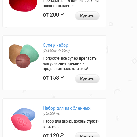
Препарат для усиления эрекции
нового поколения!
от 200
Р
Купить
Супер набор
(2х160мг, 4х80мг)
Попробуй все супер препараты
для усиления эрекции и
продления полового акта!
от 158
Р
Купить
Набор для влюбленных
(10х100 мг)
Набор для двоих, добавь страсти
в постель!
от 120
Р
Купить