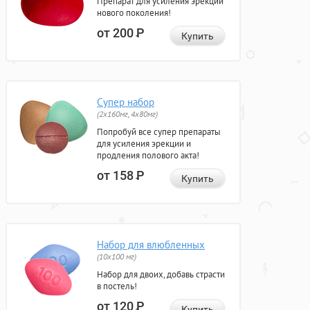
Препарат для усиления эрекции
нового поколения!
от 200
Р
Купить
Супер набор
(2х160мг, 4х80мг)
Попробуй все супер препараты
для усиления эрекции и
продления полового акта!
от 158
Р
Купить
Набор для влюбленных
(10х100 мг)
Набор для двоих, добавь страсти
в постель!
от 120
Р
Купить