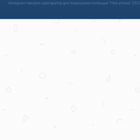
Интернет-магазин препаратов для повышения потенции “Моя аптека” 201