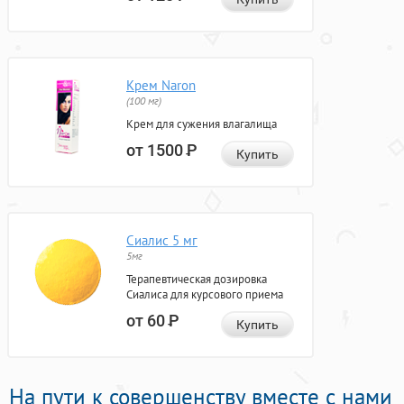
Крем Naron
(100 мг)
Крем для сужения влагалища
от 1500
Р
Купить
Сиалис 5 мг
5мг
Терапевтическая дозировка
Сиалиса для курсового приема
от 60
Р
Купить
На пути к совершенству вместе с нами