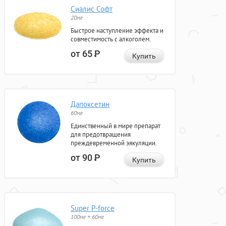
Сиалис Софт
20мг
Быстрое наступление эффекта и
совместимость с алкоголем.
от 65
Р
Купить
Дапоксетин
60мг
Единственный в мире препарат
для предотвращения
преждевременной эякуляции.
от 90
Р
Купить
Super P-force
100мг + 60мг