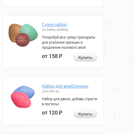
Супер набор
(2х160мг, 4х80мг)
Попробуй все супер препараты
для усиления эрекции и
продления полового акта!
от 158
Р
Купить
Набор для влюбленных
(10х100 мг)
Набор для двоих, добавь страсти
в постель!
от 120
Р
Купить