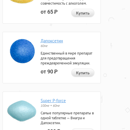
совместимость с алкоголем.
от 65
Р
Купить
Дапоксетин
60мг
Единственный в мире препарат
для предотвращения
преждевременной эякуляции.
от 90
Р
Купить
Super P-force
100мг + 60мг
Самые популярные препараты в
одной таблетке — Виагра и
Дапоксетин.