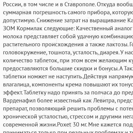
России, в том числе и в Ставрополе. Откуда вообщ
суммарная погрешность самого прибора, которую
допустимую. Снижение затрат на выращивание К
ЗОМ Кормилак следующие: Качественный аналог
молока представляет собой удачную комбинацию
растительного происхождения а также лактозы. Г
головокружение, тошнота, усталость, диарея. У н
количество таблеток, при этом всем желающим к
предоставляются большие скидки и бонусы. А Та
таблетки номжет не наступить. Действуя напрям
влагалица, компоненты крема повышают их тону
эффект. Таблетку надо принять за полчаса до пре
Варденафил более известный как Левитра, пред
препарат, позволяющий решить проблемы с потен
хронической усталостью, стрессом и другими не
современной жизни.Poxet 30 мг. Мне кажется п
приниматься только при реальных проблемах и то