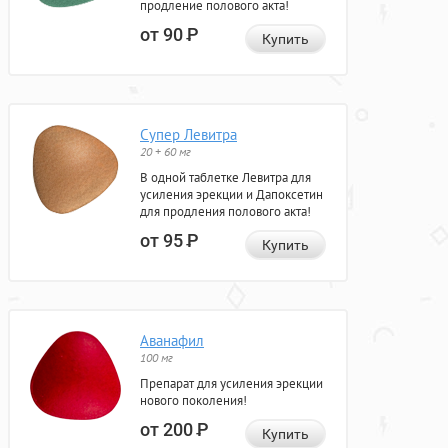
продление полового акта!
от 90
Р
Купить
Супер Левитра
20 + 60 мг
В одной таблетке Левитра для
усиления эрекции и Дапоксетин
для продления полового акта!
от 95
Р
Купить
Аванафил
100 мг
Препарат для усиления эрекции
нового поколения!
от 200
Р
Купить