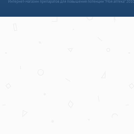
Интернет-магазин препаратов для повышения потенции “Моя аптека” 201