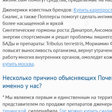
Дженерики известных брендов:
Купить карепрост
Сиалис, а также Попперсы помогут сделать инти
более насыщенной и яркой
Синтетические гормоны роста
: Динатроп, Ансомо
энергии спортсменам и решат проблемы лишнего
БАДы и препараты:
Tribulus terrestris, Мориамин
повысят выносливость организма, вернут утрачен
работу многих внутренних органов, омолодят кожу
купить москва
.
Несколько причино объясняющих Поче
именно у нас?
* Мы являемся первым и единственным на терри
представителем по продаже препаратов дженер
тушинской
, силденафила
,
Где можно купить сиали