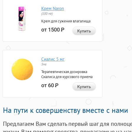
Крем Naron
(100 мг)
Крем для сужения влагалища
от 1500
Р
Купить
Сиалис 5 мг
5мг
Терапевтическая дозировка
Сиалиса для курсового приема
от 60
Р
Купить
На пути к совершенству вместе с нами
Предлагаем Вам сделать первый шаг для полноц
жизни. Вам помогут средства, придагаемые на на