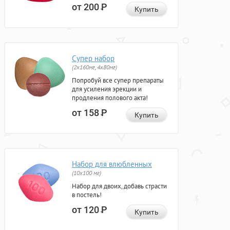
от 200
Р
Купить
Супер набор
(2х160мг, 4х80мг)
Попробуй все супер препараты
для усиления эрекции и
продления полового акта!
от 158
Р
Купить
Набор для влюбленных
(10х100 мг)
Набор для двоих, добавь страсти
в постель!
от 120
Р
Купить