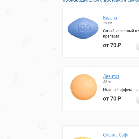
Виагра
100мг
Самый известный в 
препарат
от 70
Р
Левитра
20 мг
Мощный эффект на 5
от 70
Р
Сиалис Софт