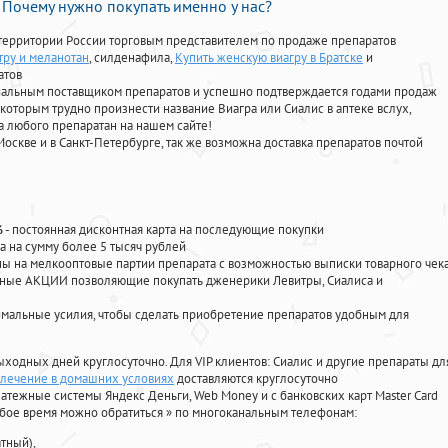
Почему нужно покупать именно у нас?
территории России торговым представителем по продаже препаратов
тру и меланотан
, силденафила
,
Купить женскую виагру в Братске
и
атов
циальным поставщиком препаратов и успешно подтверждается годами продаж
 которым трудно произнести название Виагра или Сиалис в аптеке вслух,
 любого препаратан на нашем сайте!
Москве и в Санкт-Петербурге, так же возможна доставка препаратов почтой
%
- постоянная дисконтная карта на последующие покупки
а на сумму более 5 тысяч рублей
 на мелкооптовые партии препарата с возможностью выписки товарного чек
личные АКЦИИ позволяющие покупать дженерики Левитры, Сиалиса и
мальные усилия, чтобы сделать приобретение препаратов удобным для
ыходных дней круглосуточно. Для VIP клиентов: Сиалис и другие препараты дл
 лечение в домашних условиях
доставляются круглосуточно
атежные системы Яндекс Деньги, Web Money и с банковских карт Master Card
юбое время можно обратиться
»
по многоканальным телефонам:
тный),