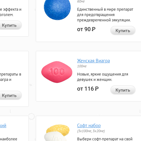
60мг
е эффекта и
Единственный в мире препарат
коголем.
для предотвращения
преждевременной эякуляции.
Купить
от 90
Р
Купить
Женская Виагра
100мг
препараты в
Новые, яркие ощущения для
агра и
девушек и женщин.
от 116
Р
Купить
Купить
кий
Софт набор
(3x100мг, 3x20мг)
 наиболее
Выбери софт-препарат на свой