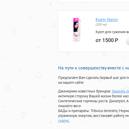
Крем Naron
(100 мг)
Крем для сужения в
от 1500
Р
На пути к совершенству вместе с 
Предлагаем Вам сделать первый шаг для п
на нашем сайте:
Дженерики известных брендов:
Заказать 
интимную сторону Вашей жизни более на
Синтетические гормоны роста
: Динатроп, 
лишнего веса
БАДы и препараты:
Tribulus terrestris, М
утраченную энергию, восстановят работу мн
сиалис
.