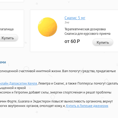
Сиалис 5 мг
5мг
лагалища
Терапевтическая дозировка
Сиалиса для курсового приема
Купить
от 60
Р
Купить
нами
олноценной счастливой инитмной жизни. Вам помогут средства, придагаемые
онлайн Дапоксетин Кемля
, Левитра и Сиалис, а также Попперсы помогут сделать
сыщенной и яркой
Ансомон и Гетропин добавят силы, энергии спортсменам и решат проблемы
ориамин Форте, Guarana и Экдистерон повысят выносливость организма, вернут
огих внутренних органов, омолодят кожу, и,
Купить в Липецке дженерик