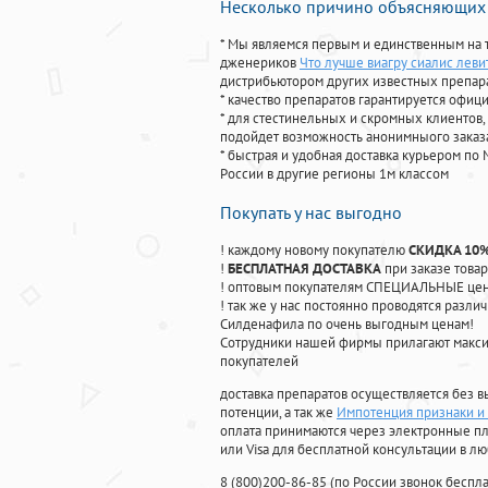
Несколько причино объясняющих 
* Мы являемся первым и единственным на 
дженериков
Что лучше виагру сиалис леви
дистрибьютором других известных препар
* качество препаратов гарантируется офи
* для стестинельных и скромных клиентов,
подойдет возможность анонимныого заказа
* быстрая и удобная доставка курьером по 
России в другие регионы 1м классом
Покупать у нас выгодно
! каждому новому покупателю
СКИДКА 10
!
БЕСПЛАТНАЯ ДОСТАВКА
при заказе товар
! оптовым покупателям СПЕЦИАЛЬНЫЕ цены
! так же у нас постоянно проводятся раз
Силденафила по очень выгодным ценам!
Cотрудники нашей фирмы прилагают макси
покупателей
доставка препаратов осуществляется без в
потенции, а так же
Импотенция признаки и
оплата принимаются через электронные пл
или Visa для бесплатной консультации в л
8
(800
)200-86-85
(
по России звонок беспла