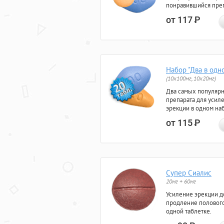
понравившийся преп
от 117
Р
Набор "Два в одн
(10x100мг, 10x20мг)
Два самых популяр
препарата для усил
эрекции в одном на
от 115
Р
Супер Сиалис
20мг + 60мг
Усиление эрекции до
продление полового
одной таблетке.