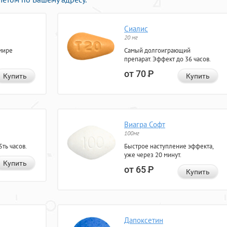
Сиалис
20 мг
мире
Самый долгоиграющий
препарат. Эффект до 36 часов.
от 70
Р
Купить
Купить
Виагра Софт
100мг
ть часов.
Быстрое наступление эффекта,
уже через 20 минут.
Купить
от 65
Р
Купить
Дапоксетин