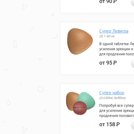
от 90
Р
Супер Левитра
20 + 60 мг
В одной таблетке Л
усиления эрекции и
для продления поло
от 95
Р
Супер набор
(2х160мг, 4х80мг)
Попробуй все супер
для усиления эрекц
продления полового
от 158
Р