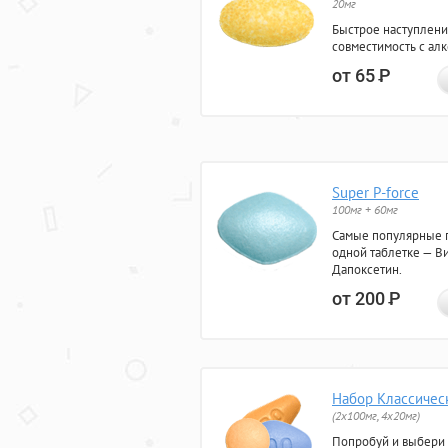
20мг
Быстрое наступлени
совместимость с ал
от 65
Р
Super P-force
100мг + 60мг
Самые популярные 
одной таблетке — Ви
Дапоксетин.
от 200
Р
Набор Классичес
(2x100мг, 4x20мг)
Попробуй и выбери