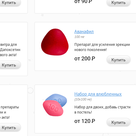
от 90
Р
Купить
Купить
Аванафил
100 мг
евитра для
Препарат для усиления эрекции
 Дапоксетин
нового поколения!
вого акта!
от 200
Р
Купить
Купить
Набор для влюбленных
(10х100 мг)
 препараты
Набор для двоих, добавь страсти
ии и
в постель!
 акта!
от 120
Р
Купить
Купить