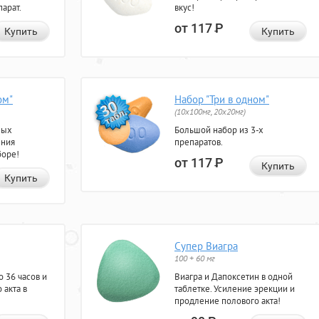
арат.
вкус!
от 117
Р
Купить
Купить
ом"
Набор "Три в одном"
(10x100мг, 20x20мг)
ных
Большой набор из 3-х
ения
препаратов.
боре!
от 117
Р
Купить
Купить
Супер Виагра
100 + 60 мг
 36 часов и
Виагра и Дапоксетин в одной
 акта в
таблетке. Усиление эрекции и
продление полового акта!