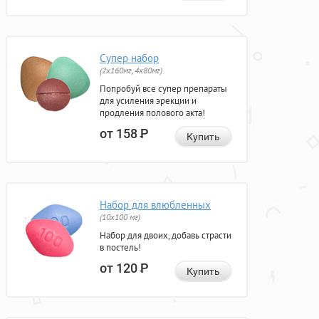
Супер набор
(2х160мг, 4х80мг)
Попробуй все супер препараты
для усиления эрекции и
продления полового акта!
от 158
Р
Купить
Набор для влюбленных
(10х100 мг)
Набор для двоих, добавь страсти
в постель!
от 120
Р
Купить