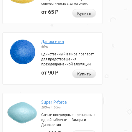
совместимость с алкоголем.
от 65
Р
Купить
Дапоксетин
60мг
Единственный в мире препарат
для предотвращения
преждевременной эякуляции.
от 90
Р
Купить
Super P-force
100мг + 60мг
Самые популярные препараты в
одной таблетке — Виагра и
Дапоксетин.