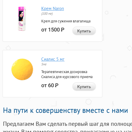
Крем Naron
(100 мг)
Крем для сужения влагалища
от 1500
Р
Купить
Сиалис 5 мг
5мг
Терапевтическая дозировка
Сиалиса для курсового приема
от 60
Р
Купить
На пути к совершенству вместе с нами
Предлагаем Вам сделать первый шаг для полноц
жизни. Вам помогут средства, придагаемые на на