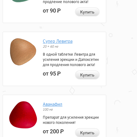
продление полового акта!
от 90
Р
Купить
Супер Левитра
20 + 60 мг
В одной таблетке Левитра для
усиления эрекции и Дапоксетин
для продления полового акта!
от 95
Р
Купить
Аванафил
100 мг
Препарат для усиления эрекции
нового поколения!
от 200
Р
Купить