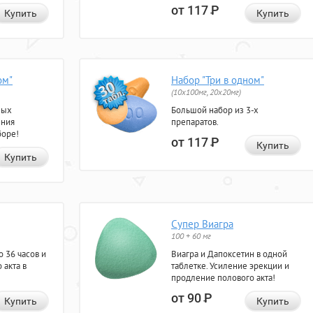
от 117
Р
Купить
Купить
ом"
Набор "Три в одном"
(10x100мг, 20x20мг)
ных
Большой набор из 3-х
ения
препаратов.
боре!
от 117
Р
Купить
Купить
Супер Виагра
100 + 60 мг
 36 часов и
Виагра и Дапоксетин в одной
 акта в
таблетке. Усиление эрекции и
продление полового акта!
от 90
Р
Купить
Купить