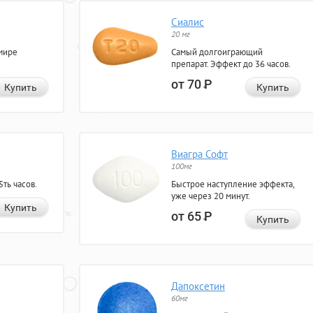
Сиалис
20 мг
мире
Самый долгоиграющий
препарат. Эффект до 36 часов.
от 70
Р
Купить
Купить
Виагра Софт
100мг
ть часов.
Быстрое наступление эффекта,
уже через 20 минут.
Купить
от 65
Р
Купить
Дапоксетин
60мг