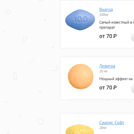
Виагра
100мг
Самый известный в 
препарат
от 70
Р
Левитра
20 мг
Мощный эффект на 5
от 70
Р
Сиалис Софт
20мг