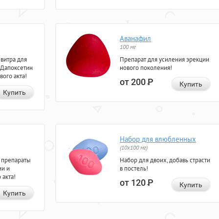
Аванафил
100 мг
евитра для
Препарат для усиления эрекции
 Дапоксетин
нового поколения!
вого акта!
от 200
Р
Купить
Купить
Набор для влюбленных
(10х100 мг)
 препараты
Набор для двоих, добавь страсти
ии и
в постель!
 акта!
от 120
Р
Купить
Купить