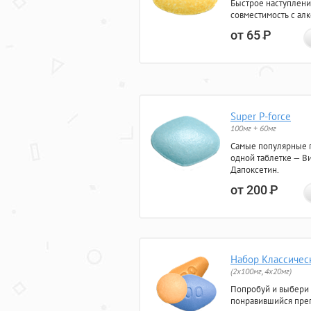
Быстрое наступлени
совместимость с ал
от 65
Р
Super P-force
100мг + 60мг
Самые популярные 
одной таблетке — Ви
Дапоксетин.
от 200
Р
Набор Классичес
(2x100мг, 4x20мг)
Попробуй и выбери
понравившийся преп