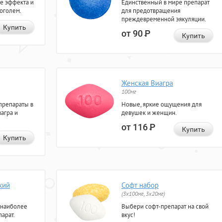
е эффекта и
Единственный в мире препарат
коголем.
для предотвращения
преждевременной эякуляции.
Купить
от 90
Р
Купить
Женская Виагра
100мг
препараты в
Новые, яркие ощущения для
агра и
девушек и женщин.
от 116
Р
Купить
Купить
кий
Софт набор
(3x100мг, 3x20мг)
 наиболее
Выбери софт-препарат на свой
арат.
вкус!