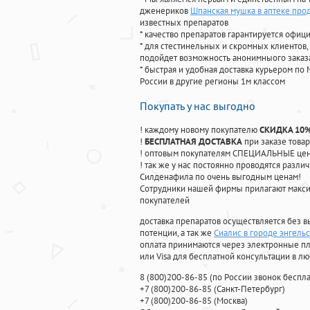
дженериков
Шпанская мушка в аптеке про
известных препаратов
* качество препаратов гарантируется офи
* для стестинельных и скромных клиентов,
подойдет возможность анонимныого заказа
* быстрая и удобная доставка курьером по 
России в другие регионы 1м классом
Покупать у нас выгодно
! каждому новому покупателю
СКИДКА 10
!
БЕСПЛАТНАЯ ДОСТАВКА
при заказе товар
! оптовым покупателям СПЕЦИАЛЬНЫЕ цены
! так же у нас постоянно проводятся раз
Силденафила по очень выгодным ценам!
Cотрудники нашей фирмы прилагают макси
покупателей
доставка препаратов осуществляется без в
потенции, а так же
Сиалис в городе энгельс
оплата принимаются через электронные пл
или Visa для бесплатной консультации в л
8
(800
)200-86-85
(
по России звонок беспла
+7
(800
)200-86-85
(
Санкт-Петербург)
+7
(800
)200-86-85
(
Москва)