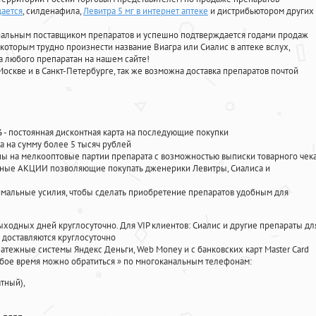
дается
, силденафила
,
Левитра 5 мг в интернет аптеке
и дистрибьютором других
циальным поставщиком препаратов и успешно подтверждается годами продаж
 которым трудно произнести название Виагра или Сиалис в аптеке вслух,
 любого препаратан на нашем сайте!
Москве и в Санкт-Петербурге, так же возможна доставка препаратов почтой
%
- постоянная дисконтная карта на последующие покупки
а на сумму более 5 тысяч рублей
 на мелкооптовые партии препарата с возможностью выписки товарного чек
личные АКЦИИ позволяющие покупать дженерики Левитры, Сиалиса и
мальные усилия, чтобы сделать приобретение препаратов удобным для
ыходных дней круглосуточно. Для VIP клиентов: Сиалис и другие препараты дл
доставляются круглосуточно
атежные системы Яндекс Деньги, Web Money и с банковских карт Master Card
юбое время можно обратиться
»
по многоканальным телефонам:
тный),