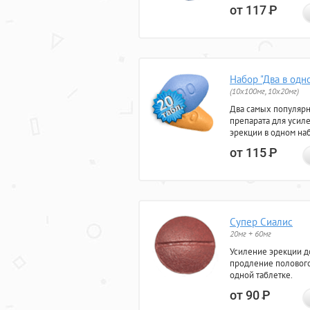
от 117
Р
Набор "Два в одн
(10x100мг, 10x20мг)
Два самых популяр
препарата для усил
эрекции в одном на
от 115
Р
Супер Сиалис
20мг + 60мг
Усиление эрекции до
продление полового
одной таблетке.
от 90
Р