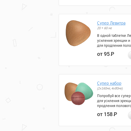
Супер Левитра
20 + 60 мг
В одной таблетке Л
усиления эрекции и
для продления поло
от 95
Р
Супер набор
(2х160мг, 4х80мг)
Попробуй все супер
для усиления эрекц
продления полового
от 158
Р