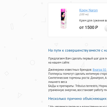
Крем Naron
(100 мг)
Крем для сужения в
от 1500
Р
На пути к совершенству вместе с 
Предлагаем Вам сделать первый шаг для п
на нашем сайте:
Дженерики известных брендов:
Виагра 50 
Попперсы помогут сделать интимную стор
Синтетические гормоны роста
: Динатроп, 
лишнего веса
БАДы и препараты:
Tribulus terrestris, М
утраченную энергию, восстановят работу мн
Несколько причино объясняющих 
* Мы являемся первым и единственным на 