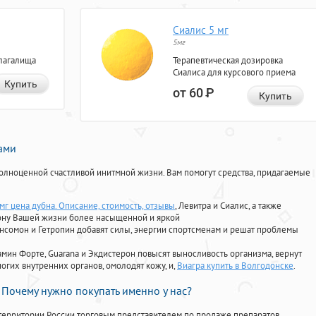
Сиалис 5 мг
5мг
лагалища
Терапевтическая дозировка
Сиалиса для курсового приема
Купить
от 60
Р
Купить
нами
олноценной счастливой инитмной жизни. Вам помогут средства, придагаемые
мг цена дубна. Описание, стоимость, отзывы
, Левитра и Сиалис, а также
ону Вашей жизни более насыщенной и яркой
Ансомон и Гетропин добавят силы, энергии спортсменам и решат проблемы
ориамин Форте, Guarana и Экдистерон повысят выносливость организма, вернут
огих внутренних органов, омолодят кожу, и,
Виагра купить в Волгодонске
.
Почему нужно покупать именно у нас?
территории России торговым представителем по продаже препаратов