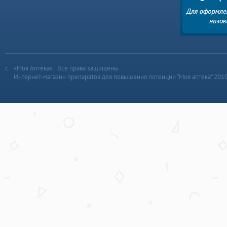
«Моя Аптека» | Все права защищены
Интернет-магазин препаратов для повышения потенции “Моя аптека” 201