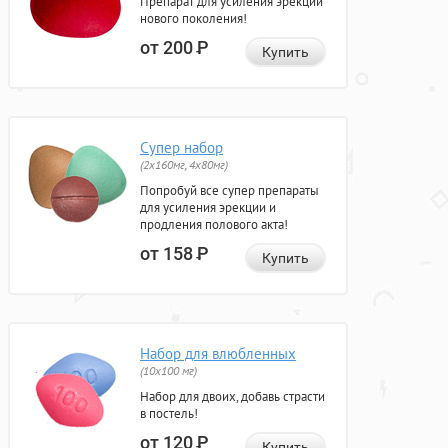
Препарат для усиления эрекции
нового поколения!
от 200
Р
Купить
Супер набор
(2х160мг, 4х80мг)
Попробуй все супер препараты
для усиления эрекции и
продления полового акта!
от 158
Р
Купить
Набор для влюбленных
(10х100 мг)
Набор для двоих, добавь страсти
в постель!
от 120
Р
Купить