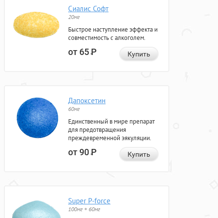
Сиалис Софт
20мг
Быстрое наступление эффекта и
совместимость с алкоголем.
от 65
Р
Купить
Дапоксетин
60мг
Единственный в мире препарат
для предотвращения
преждевременной эякуляции.
от 90
Р
Купить
Super P-force
100мг + 60мг