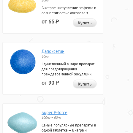
20мг
Быстрое наступление эффекта и
совместимость с алкоголем.
от 65
Р
Купить
Дапоксетин
60мг
Единственный в мире препарат
для предотвращения
преждевременной эякуляции.
от 90
Р
Купить
Super P-force
100мг + 60мг
Самые популярные препараты в
одной таблетке — Виагра и