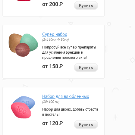
от 200
Р
Купить
Супер набор
(2х160мг, 4х80мг)
Попробуй все супер препараты
для усиления эрекции и
продления полового акта!
от 158
Р
Купить
Набор для влюбленных
(10х100 мг)
Набор для двоих, добавь страсти
в постель!
от 120
Р
Купить