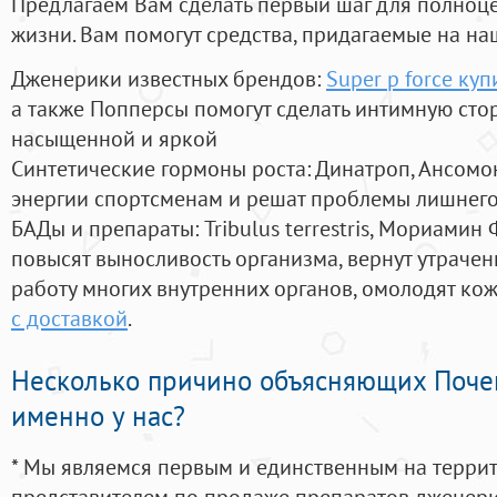
Предлагаем Вам сделать первый шаг для полноц
жизни. Вам помогут средства, придагаемые на на
Дженерики известных брендов:
Super p force куп
а также Попперсы помогут сделать интимную сто
насыщенной и яркой
Синтетические гормоны роста
: Динатроп, Ансомо
энергии спортсменам и решат проблемы лишнего
БАДы и препараты:
Tribulus terrestris, Мориамин
повысят выносливость организма, вернут утрачен
работу многих внутренних органов, омолодят кожу
с доставкой
.
Несколько причино объясняющих Поче
именно у нас?
* Мы являемся первым и единственным на терри
представителем по продаже препаратов дженер