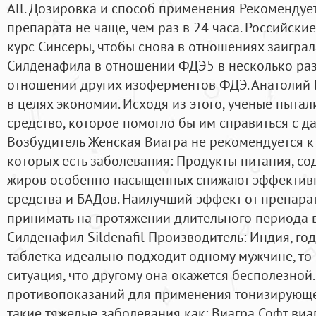
All. Дозировка и способ применения Рекомендуе
препарата не чаще, чем раз в 24 часа. Российск
курс Синсеры, чтобы снова в отношениях заиграла
Силденафила в отношении ФДЭ5 в несколько раз
отношении других изоферментов ФДЭ. Анатолий Вз
в целях экономии. Исходя из этого, ученые пытал
средство, которое помогло бы им справиться с д
Возбудитель Женская Виагра не рекомендуется 
которых есть заболевания: Продукты питания, с
жиров особенно насыщенных снижают эффектив
средства и БАДов. Наилучший эффект от препарат
принимать на протяжении длительного периода в
Силденафил Sildenafil Производитель: Индия, год
таблетка идеально подходит одному мужчине, то
ситуация, что другому она окажется бесполезной.
противопоказаний для применения тонизирующе
такие тяжелые заболевания как: Виагра Софт виаг