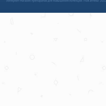
Интернет-магазин препаратов для повышения потенции “Моя аптека” 201