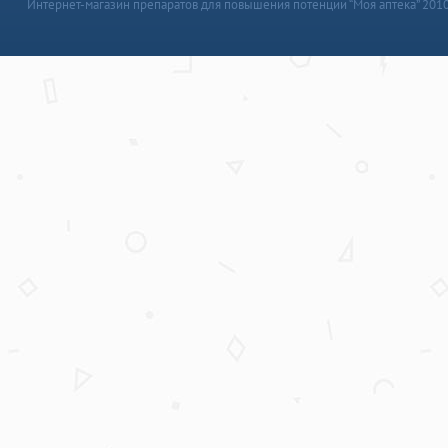
Интернет-магазин препаратов для повышения потенции “Моя аптека” 201