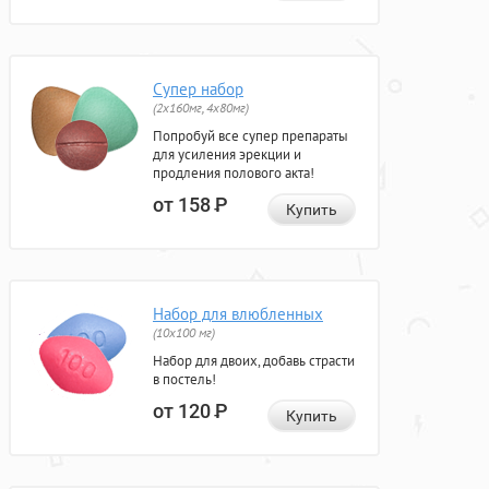
Супер набор
(2х160мг, 4х80мг)
Попробуй все супер препараты
для усиления эрекции и
продления полового акта!
от 158
Р
Купить
Набор для влюбленных
(10х100 мг)
Набор для двоих, добавь страсти
в постель!
от 120
Р
Купить