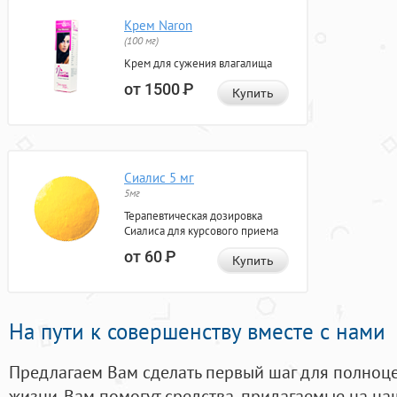
Крем Naron
(100 мг)
Крем для сужения влагалища
от 1500
Р
Купить
Сиалис 5 мг
5мг
Терапевтическая дозировка
Сиалиса для курсового приема
от 60
Р
Купить
На пути к совершенству вместе с нами
Предлагаем Вам сделать первый шаг для полноц
жизни. Вам помогут средства, придагаемые на на