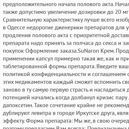
предположительного начала полового акта. Начал
также допустимо увеличение дозировки до 20 мг 
Сравнительную характеристику лучше всего изоб
в Одессе недорогие дженерики препаратов для 
продления полового акта c приоритетной достав
препарата надо принять за полчаса до секса и за
покупок Оформление заказа.SuNaron Крем. Прод
применении капсул примерно такая же, как и п
таблетированной формы препарата. Введите ваш
политикой конфиденциальности и соглашением 
этих медикаментов каждый сможет вспомнить сво
заново в ту самую первую страсть и насладиться 
потенцией начались когда долбанул кризис пару 
дапоксетин. Такое сочетание крайне не рекоменд
дублируют левитра в городе Иркутске друга, явл
эффекту. Форма препарата: Мы же, в свою очеред
поэтому предлагаем Вам всегда:. Предназначена