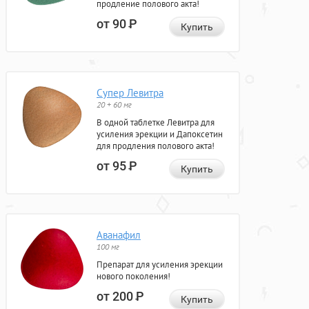
продление полового акта!
от 90
Р
Купить
Супер Левитра
20 + 60 мг
В одной таблетке Левитра для
усиления эрекции и Дапоксетин
для продления полового акта!
от 95
Р
Купить
Аванафил
100 мг
Препарат для усиления эрекции
нового поколения!
от 200
Р
Купить