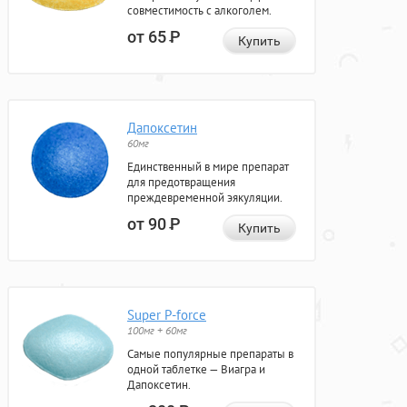
совместимость с алкоголем.
от 65
Р
Купить
Дапоксетин
60мг
Единственный в мире препарат
для предотвращения
преждевременной эякуляции.
от 90
Р
Купить
Super P-force
100мг + 60мг
Самые популярные препараты в
одной таблетке — Виагра и
Дапоксетин.