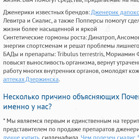
Дженерики известных брендов:
Дженерик дапокс
Левитра и Сиалис, а также Попперсы помогут сд
жизни более насыщенной и яркой
Синтетические гормоны роста
: Динатроп, Ансомо
энергии спортсменам и решат проблемы лишнего
БАДы и препараты:
Tribulus terrestris, Мориамин
повысят выносливость организма, вернут утрачен
работу многих внутренних органов, омолодят кожу
аптеках Дзержинска
.
Несколько причино объясняющих Поче
именно у нас?
* Мы являемся первым и единственным на терри
представителем по продаже препаратов дженер
лучше купить
, силденафила
,
Чем полезен сиалис 