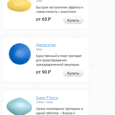
20мг
Быстрое наступление эффекта и
совместимость с алкоголем.
от 65
Р
Купить
Дапоксетин
60мг
Единственный в мире препарат
для предотвращения
преждевременной эякуляции.
от 90
Р
Купить
Super P-force
100мг + 60мг
Самые популярные препараты в
одной таблетке — Виагра и