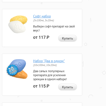
Софт набор
(3x100мг, 3x20мг)
Выбери софт-препарат на свой
вкус!
от 117
Р
Купить
Набор "Два в одном"
(10x100мг, 10x20мг)
Два самых популярных
препарата для усиления
эрекции в одном наборе!
от 115
Р
Купить