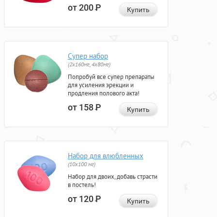
от 200
Р
Купить
Супер набор
(2х160мг, 4х80мг)
Попробуй все супер препараты
для усиления эрекции и
продления полового акта!
от 158
Р
Купить
Набор для влюбленных
(10х100 мг)
Набор для двоих, добавь страсти
в постель!
от 120
Р
Купить