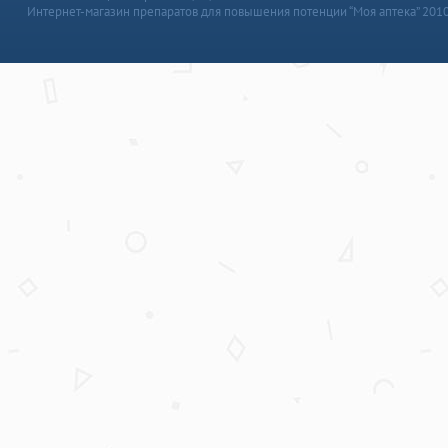
Интернет-магазин препаратов для повышения потенции “Моя аптека” 201