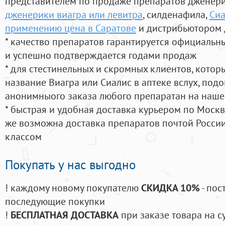
представителем по продаже препаратов дженер
дженерики виагра или левитра
, силденафила
,
Сиа
применению цена в Саратове
и дистрибьютором 
* качество препаратов гарантируется официаль
и успешно подтверждается годами продаж
* для стестинельных и скромных клиентов, кото
название Виагра или Сиалис в аптеке вслух, под
анонимныого заказа любого препаратан на наше
* быстрая и удобная доставка курьером по Москве
же возможна доставка препаратов почтой России
классом
Покупать у нас выгодно
! каждому новому покупателю
СКИДКА 10%
- пос
последующие покупки
!
БЕСПЛАТНАЯ ДОСТАВКА
при заказе товара на с