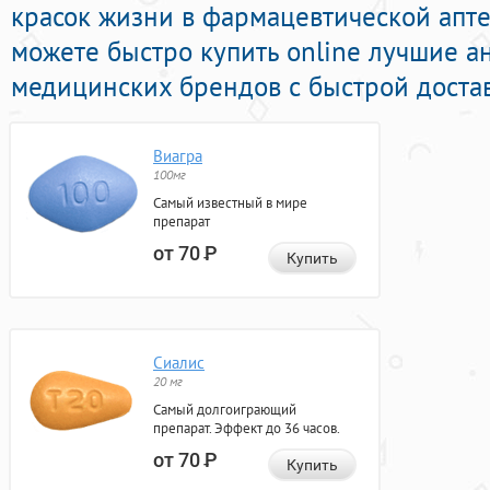
красок жизни в фармацевтической апте
можете быстро купить online лучшие а
медицинских брендов с быстрой достав
Виагра
100мг
Самый известный в мире
препарат
от 70
Р
Купить
Сиалис
20 мг
Самый долгоиграющий
препарат. Эффект до 36 часов.
от 70
Р
Купить