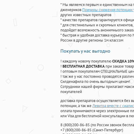
* Мы являемся первым и единственным на 
дженериков
Причины снижения потенции 
других известных препаратов
* качество препаратов гарантируется офи
* для стестинельных и скромных клиентов,
подойдет возможность анонимныого заказа
* быстрая и удобная доставка курьером по 
России в другие регионы 1м классом
Покупать у нас выгодно
! каждому новому покупателю
СКИДКА 10
!
БЕСПЛАТНАЯ ДОСТАВКА
при заказе товар
! оптовым покупателям СПЕЦИАЛЬНЫЕ цены
! так же у нас постоянно проводятся раз
Силденафила по очень выгодным ценам!
Cотрудники нашей фирмы прилагают макси
покупателей
доставка препаратов осуществляется без в
потенции, а так же
Левитра вместе с сиалис
оплата принимаются через электронные пл
или Visa для бесплатной консультации в л
8
(800
)200-86-85
(
по России звонок беспла
+7
(800
)200-86-85
(
Санкт-Петербург)