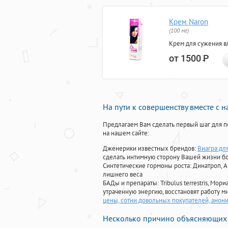
Крем Naron
(100 мг)
Крем для сужения в
от 1500
Р
На пути к совершенству вместе с 
Предлагаем Вам сделать первый шаг для п
на нашем сайте:
Дженерики известных брендов:
Виагра дл
сделать интимную сторону Вашей жизни б
Синтетические гормоны роста
: Динатроп, 
лишнего веса
БАДы и препараты:
Tribulus terrestris, М
утраченную энергию, восстановят работу мн
цены, сотни довольных покупателей, анон
Несколько причино объясняющих 