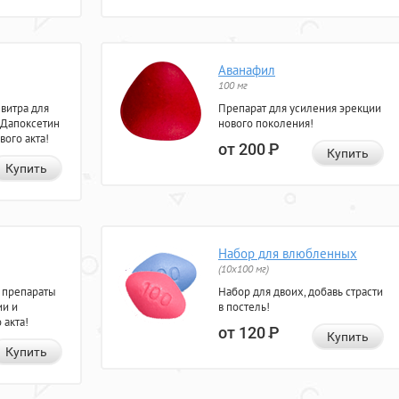
Аванафил
100 мг
евитра для
Препарат для усиления эрекции
 Дапоксетин
нового поколения!
вого акта!
от 200
Р
Купить
Купить
Набор для влюбленных
(10х100 мг)
 препараты
Набор для двоих, добавь страсти
ии и
в постель!
 акта!
от 120
Р
Купить
Купить