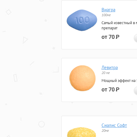
Виагра
100мг
Самый известный в 
препарат
от 70
Р
Левитра
20 мг
Мощный эффект на 5
от 70
Р
Сиалис Софт
20мг