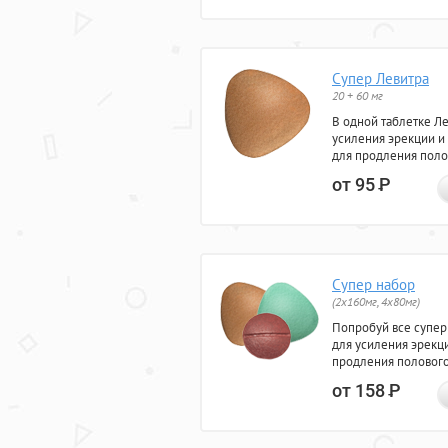
Супер Левитра
20 + 60 мг
В одной таблетке Л
усиления эрекции и
для продления поло
от 95
Р
Супер набор
(2х160мг, 4х80мг)
Попробуй все супер
для усиления эрекц
продления полового
от 158
Р