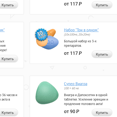
от 117
Р
Купить
Купить
ом"
Набор "Три в одном"
(10x100мг, 20x20мг)
ных
Большой набор из 3-х
ения
препаратов.
боре!
от 117
Р
Купить
Купить
Супер Виагра
100 + 60 мг
 36 часов и
Виагра и Дапоксетин в одной
 акта в
таблетке. Усиление эрекции и
продление полового акта!
от 90
Р
Купить
Купить