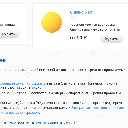
Сиалис 5 мг
5мг
лагалища
Терапевтическая дозировка
Сиалиса для курсового приема
Купить
от 60
Р
Купить
нами
олноценной счастливой инитмной жизни. Вам помогут средства, придагаемые
я женщин цена инструкция
, Левитра и Сиалис, а также Попперсы помогут
олее насыщенной и яркой
Ансомон и Гетропин добавят силы, энергии спортсменам и решат проблемы
ориамин Форте, Guarana и Экдистерон повысят выносливость организма, вернут
огих внутренних органов, омолодят кожу, и,
Виагра в аптеках минска. низкие
имная доставка курьером
.
Почему нужно покупать именно у нас?