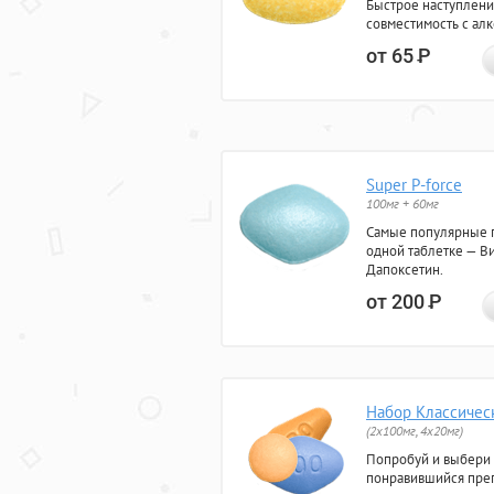
Быстрое наступлени
совместимость с ал
от 65
Р
Super P-force
100мг + 60мг
Самые популярные 
одной таблетке — Ви
Дапоксетин.
от 200
Р
Набор Классичес
(2x100мг, 4x20мг)
Попробуй и выбери
понравившийся преп