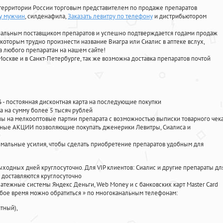
территории России торговым представителем по продаже препаратов
у мужчин
, силденафила
,
Заказать левитру по телефону
и дистрибьютором
циальным поставщиком препаратов и успешно подтверждается годами продаж
 которым трудно произнести название Виагра или Сиалис в аптеке вслух,
 любого препаратан на нашем сайте!
Москве и в Санкт-Петербурге, так же возможна доставка препаратов почтой
%
- постоянная дисконтная карта на последующие покупки
а на сумму более 5 тысяч рублей
 на мелкооптовые партии препарата с возможностью выписки товарного чек
личные АКЦИИ позволяющие покупать дженерики Левитры, Сиалиса и
мальные усилия, чтобы сделать приобретение препаратов удобным для
ыходных дней круглосуточно. Для VIP клиентов: Сиалис и другие препараты дл
доставляются круглосуточно
атежные системы Яндекс Деньги, Web Money и с банковских карт Master Card
юбое время можно обратиться
»
по многоканальным телефонам:
тный),