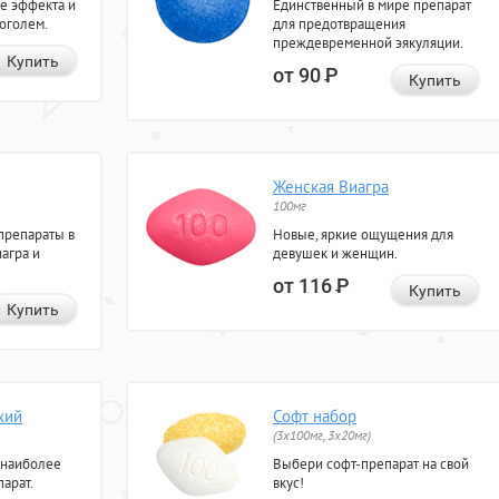
е эффекта и
Единственный в мире препарат
коголем.
для предотвращения
преждевременной эякуляции.
Купить
от 90
Р
Купить
Женская Виагра
100мг
препараты в
Новые, яркие ощущения для
агра и
девушек и женщин.
от 116
Р
Купить
Купить
кий
Софт набор
(3x100мг, 3x20мг)
 наиболее
Выбери софт-препарат на свой
арат.
вкус!