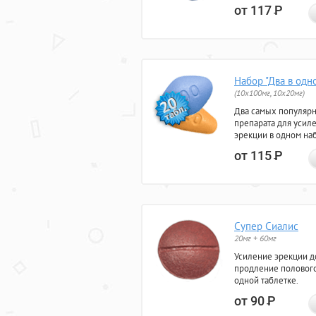
от 117
Р
Набор "Два в одн
(10x100мг, 10x20мг)
Два самых популяр
препарата для усил
эрекции в одном на
от 115
Р
Супер Сиалис
20мг + 60мг
Усиление эрекции до
продление полового
одной таблетке.
от 90
Р