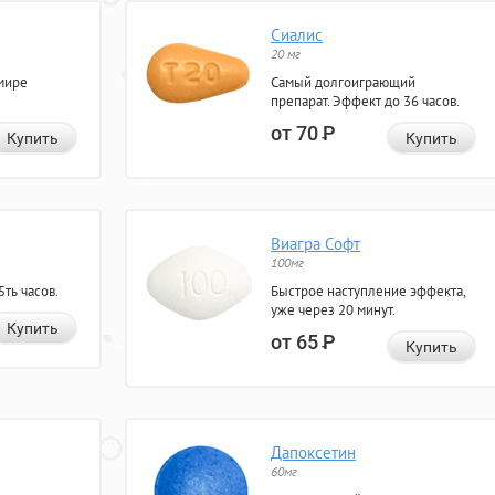
Сиалис
20 мг
мире
Самый долгоиграющий
препарат. Эффект до 36 часов.
от 70
Р
Купить
Купить
Виагра Софт
100мг
ть часов.
Быстрое наступление эффекта,
уже через 20 минут.
Купить
от 65
Р
Купить
Дапоксетин
60мг