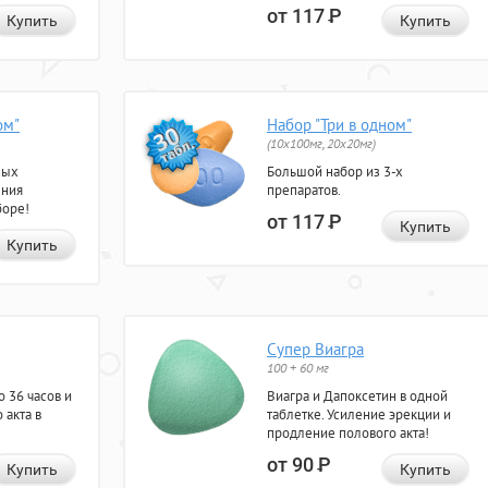
от 117
Р
Купить
Купить
ом"
Набор "Три в одном"
(10x100мг, 20x20мг)
ных
Большой набор из 3-х
ения
препаратов.
боре!
от 117
Р
Купить
Купить
Супер Виагра
100 + 60 мг
 36 часов и
Виагра и Дапоксетин в одной
 акта в
таблетке. Усиление эрекции и
продление полового акта!
от 90
Р
Купить
Купить