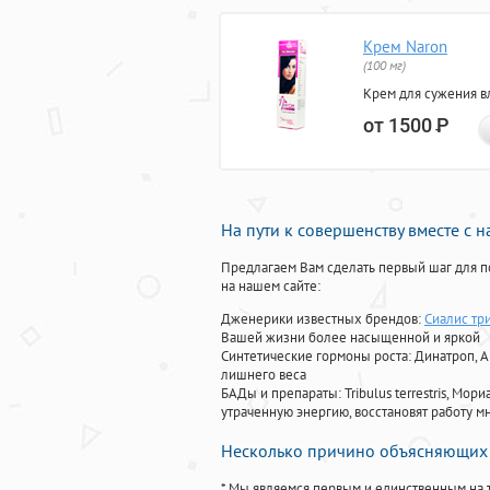
Крем Naron
(100 мг)
Крем для сужения в
от 1500
Р
На пути к совершенству вместе с 
Предлагаем Вам сделать первый шаг для п
на нашем сайте:
Дженерики известных брендов:
Сиалис тр
Вашей жизни более насыщенной и яркой
Синтетические гормоны роста
: Динатроп, 
лишнего веса
БАДы и препараты:
Tribulus terrestris, М
утраченную энергию, восстановят работу мн
Несколько причино объясняющих 
* Мы являемся первым и единственным на 