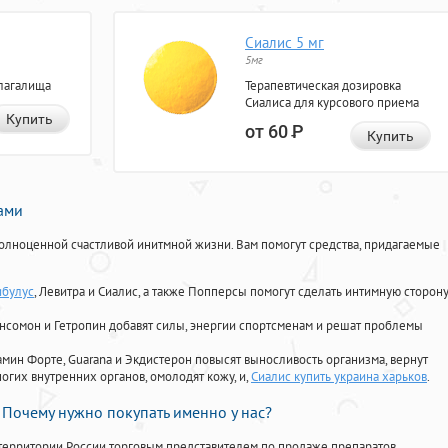
Сиалис 5 мг
5мг
лагалища
Терапевтическая дозировка
Сиалиса для курсового приема
Купить
от 60
Р
Купить
нами
олноценной счастливой инитмной жизни. Вам помогут средства, придагаемые
ибулус
, Левитра и Сиалис, а также Попперсы помогут сделать интимную сторон
Ансомон и Гетропин добавят силы, энергии спортсменам и решат проблемы
ориамин Форте, Guarana и Экдистерон повысят выносливость организма, вернут
огих внутренних органов, омолодят кожу, и,
Сиалис купить украина харьков
.
Почему нужно покупать именно у нас?
территории России торговым представителем по продаже препаратов