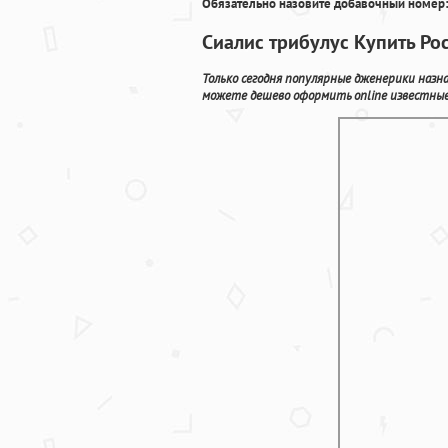
Обязательно назовите добавочный номер:
Сиалис трибулус Купить Ро
Только сегодня популярные дженерики назн
можете дешево оформить online известные