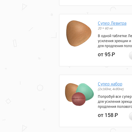
Супер Левитра
20 + 60 мг
В одной таблетке Л
усиления эрекции и
для продления поло
от 95
Р
Супер набор
(2х160мг, 4х80мг)
Попробуй все супер
для усиления эрекц
продления полового
от 158
Р