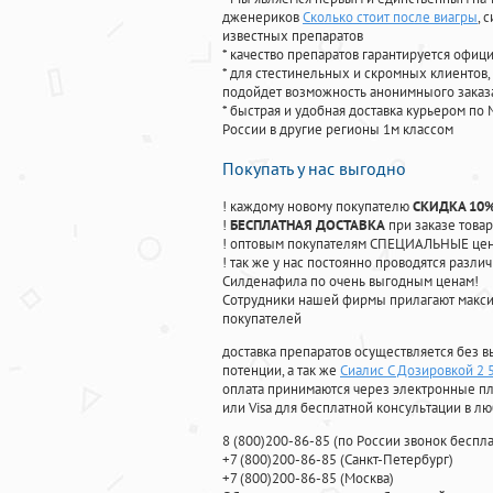
дженериков
Сколько стоит после виагры
, 
известных препаратов
* качество препаратов гарантируется офи
* для стестинельных и скромных клиентов,
подойдет возможность анонимныого заказа
* быстрая и удобная доставка курьером по 
России в другие регионы 1м классом
Покупать у нас выгодно
! каждому новому покупателю
СКИДКА 10
!
БЕСПЛАТНАЯ ДОСТАВКА
при заказе товар
! оптовым покупателям СПЕЦИАЛЬНЫЕ цены
! так же у нас постоянно проводятся раз
Силденафила по очень выгодным ценам!
Cотрудники нашей фирмы прилагают макси
покупателей
доставка препаратов осуществляется без в
потенции, а так же
Сиалис С Дозировкой 2 
оплата принимаются через электронные пл
или Visa для бесплатной консультации в л
8
(800
)200-86-85
(
по России звонок беспла
+7
(800
)200-86-85
(
Санкт-Петербург)
+7
(800
)200-86-85
(
Москва)