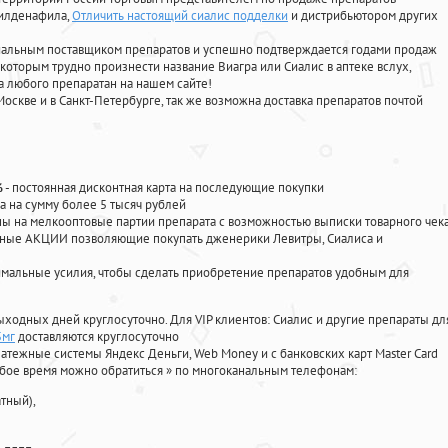
силденафила
,
Отличить настоящий сиалис подделки
и дистрибьютором других
циальным поставщиком препаратов и успешно подтверждается годами продаж
 которым трудно произнести название Виагра или Сиалис в аптеке вслух,
 любого препаратан на нашем сайте!
Москве и в Санкт-Петербурге, так же возможна доставка препаратов почтой
%
- постоянная дисконтная карта на последующие покупки
а на сумму более 5 тысяч рублей
 на мелкооптовые партии препарата с возможностью выписки товарного чек
личные АКЦИИ позволяющие покупать дженерики Левитры, Сиалиса и
мальные усилия, чтобы сделать приобретение препаратов удобным для
ыходных дней круглосуточно. Для VIP клиентов: Сиалис и другие препараты дл
5мг
доставляются круглосуточно
атежные системы Яндекс Деньги, Web Money и с банковских карт Master Card
юбое время можно обратиться
»
по многоканальным телефонам:
тный),