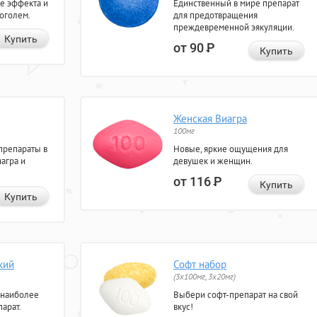
е эффекта и
Единственный в мире препарат
коголем.
для предотвращения
преждевременной эякуляции.
Купить
от 90
Р
Купить
Женская Виагра
100мг
препараты в
Новые, яркие ощущения для
агра и
девушек и женщин.
от 116
Р
Купить
Купить
кий
Софт набор
(3x100мг, 3x20мг)
 наиболее
Выбери софт-препарат на свой
арат.
вкус!