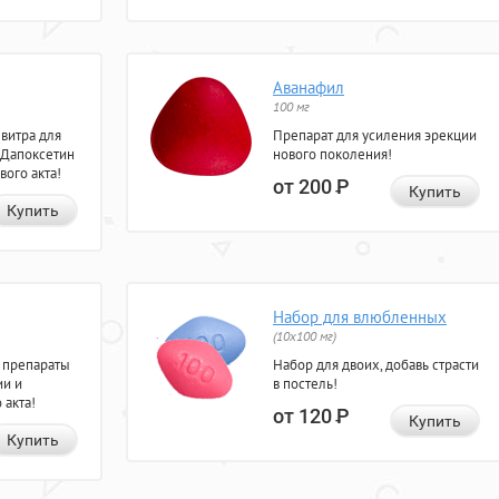
Аванафил
100 мг
евитра для
Препарат для усиления эрекции
 Дапоксетин
нового поколения!
вого акта!
от 200
Р
Купить
Купить
Набор для влюбленных
(10х100 мг)
 препараты
Набор для двоих, добавь страсти
ии и
в постель!
 акта!
от 120
Р
Купить
Купить