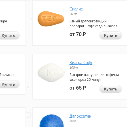
Сиалис
20 мг
мире
Самый долгоиграющий
препарат. Эффект до 36 часов.
от 70
Р
Купить
Купить
Виагра Софт
100мг
ть часов.
Быстрое наступление эффекта,
уже через 20 минут.
Купить
от 65
Р
Купить
Дапоксетин
60мг