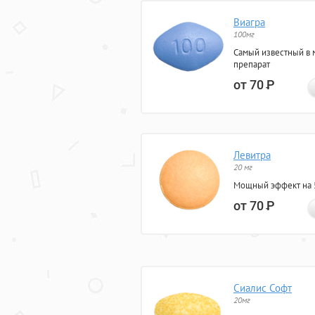
Виагра
100мг
Самый известный в 
препарат
от 70
Р
Левитра
20 мг
Мощный эффект на 5
от 70
Р
Сиалис Софт
20мг