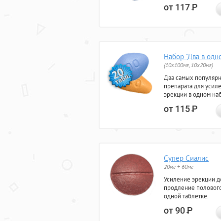
от 117
Р
Набор "Два в одн
(10x100мг, 10x20мг)
Два самых популяр
препарата для усил
эрекции в одном на
от 115
Р
Супер Сиалис
20мг + 60мг
Усиление эрекции до
продление полового
одной таблетке.
от 90
Р