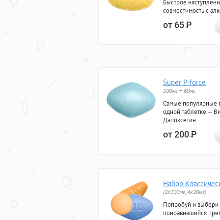
Быстрое наступлени
совместимость с ал
от 65
Р
Super P-force
100мг + 60мг
Самые популярные 
одной таблетке — Ви
Дапоксетин.
от 200
Р
Набор Классичес
(2x100мг, 4x20мг)
Попробуй и выбери
понравившийся преп