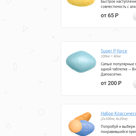
Быстрое наступлени
совместимость с ал
от 65
Р
Super P-force
100мг + 60мг
Самые популярные 
одной таблетке — Ви
Дапоксетин.
от 200
Р
Набор Классичес
(2x100мг, 4x20мг)
Попробуй и выбери
понравившийся преп