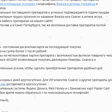
ие в домашних условиях
, силденафила
,
Виагра в аптеках Можайска
и
атов
циальным поставщиком препаратов и успешно подтверждается годами продаж
 которым трудно произнести название Виагра или Сиалис в аптеке вслух,
 любого препаратан на нашем сайте!
Москве и в Санкт-Петербурге, так же возможна доставка препаратов почтой
%
- постоянная дисконтная карта на последующие покупки
а на сумму более 5 тысяч рублей
 на мелкооптовые партии препарата с возможностью выписки товарного чек
личные АКЦИИ позволяющие покупать дженерики Левитры, Сиалиса и
мальные усилия, чтобы сделать приобретение препаратов удобным для
ыходных дней круглосуточно. Для VIP клиентов: Сиалис и другие препараты дл
скве
доставляются круглосуточно
атежные системы Яндекс Деньги, Web Money и с банковских карт Master Card
юбое время можно обратиться
»
по многоканальным телефонам:
тный),