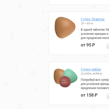
Супер Левитра
20 + 60 мг
В одной таблетке Л
усиления эрекции и
для продления поло
от 95
Р
Супер набор
(2х160мг, 4х80мг)
Попробуй все супер
для усиления эрекц
продления полового
от 158
Р