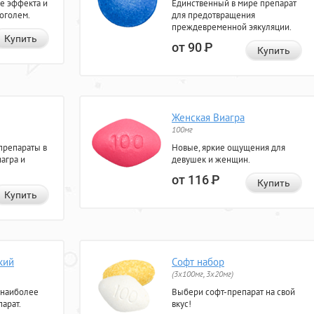
е эффекта и
Единственный в мире препарат
коголем.
для предотвращения
преждевременной эякуляции.
Купить
от 90
Р
Купить
Женская Виагра
100мг
препараты в
Новые, яркие ощущения для
агра и
девушек и женщин.
от 116
Р
Купить
Купить
кий
Софт набор
(3x100мг, 3x20мг)
 наиболее
Выбери софт-препарат на свой
арат.
вкус!