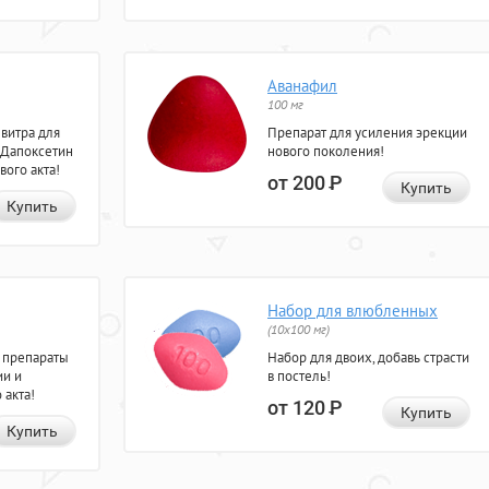
Аванафил
100 мг
евитра для
Препарат для усиления эрекции
 Дапоксетин
нового поколения!
вого акта!
от 200
Р
Купить
Купить
Набор для влюбленных
(10х100 мг)
 препараты
Набор для двоих, добавь страсти
ии и
в постель!
 акта!
от 120
Р
Купить
Купить