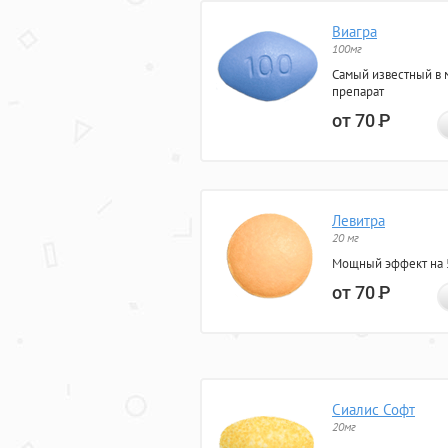
Виагра
100мг
Самый известный в 
препарат
от 70
Р
Левитра
20 мг
Мощный эффект на 5
от 70
Р
Сиалис Софт
20мг