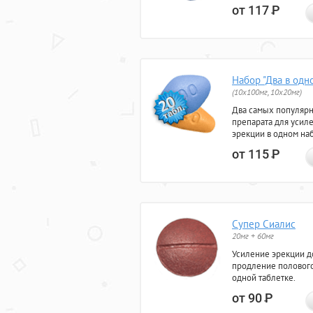
от 117
Р
Набор "Два в одн
(10x100мг, 10x20мг)
Два самых популяр
препарата для усил
эрекции в одном на
от 115
Р
Супер Сиалис
20мг + 60мг
Усиление эрекции до
продление полового
одной таблетке.
от 90
Р