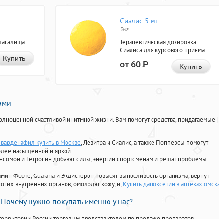
Сиалис 5 мг
5мг
лагалища
Терапевтическая дозировка
Сиалиса для курсового приема
Купить
от 60
Р
Купить
нами
олноценной счастливой инитмной жизни. Вам помогут средства, придагаемые
варденафил купить в Москве
, Левитра и Сиалис, а также Попперсы помогут
олее насыщенной и яркой
Ансомон и Гетропин добавят силы, энергии спортсменам и решат проблемы
ориамин Форте, Guarana и Экдистерон повысят выносливость организма, вернут
огих внутренних органов, омолодят кожу, и,
Купить дапоксетин в аптеках омск
Почему нужно покупать именно у нас?
территории России торговым представителем по продаже препаратов