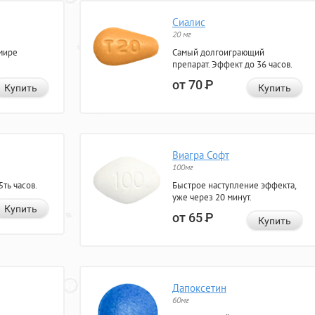
Сиалис
20 мг
мире
Самый долгоиграющий
препарат. Эффект до 36 часов.
от 70
Р
Купить
Купить
Виагра Софт
100мг
ть часов.
Быстрое наступление эффекта,
уже через 20 минут.
Купить
от 65
Р
Купить
Дапоксетин
60мг