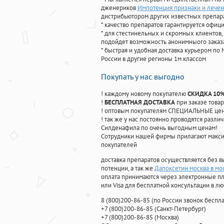
дженериков
Импотенция признаки и лечен
дистрибьютором других известных препар
* качество препаратов гарантируется офи
* для стестинельных и скромных клиентов,
подойдет возможность анонимныого заказа
* быстрая и удобная доставка курьером по 
России в другие регионы 1м классом
Покупать у нас выгодно
! каждому новому покупателю
СКИДКА 10
!
БЕСПЛАТНАЯ ДОСТАВКА
при заказе товар
! оптовым покупателям СПЕЦИАЛЬНЫЕ цены
! так же у нас постоянно проводятся раз
Силденафила по очень выгодным ценам!
Cотрудники нашей фирмы прилагают макси
покупателей
доставка препаратов осуществляется без в
потенции, а так же
Дапоксетин москва в мо
оплата принимаются через электронные пл
или Visa для бесплатной консультации в л
8
(800
)200-86-85
(
по России звонок беспла
+7
(800
)200-86-85
(
Санкт-Петербург)
+7
(800
)200-86-85
(
Москва)