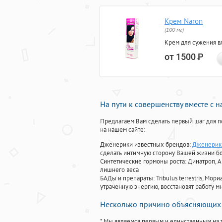
Крем Naron
(100 мг)
Крем для сужения в
от 1500
Р
На пути к совершенству вместе с 
Предлагаем Вам сделать первый шаг для п
на нашем сайте:
Дженерики известных брендов:
Дженерик 
сделать интимную сторону Вашей жизни б
Синтетические гормоны роста
: Динатроп, 
лишнего веса
БАДы и препараты:
Tribulus terrestris, М
утраченную энергию, восстановят работу мн
Несколько причино объясняющих 
* Мы являемся первым и единственным на 