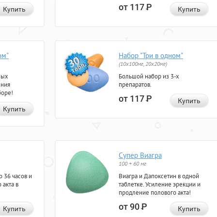
от 117
Р
Купить
Купить
ом"
Набор "Три в одном"
(10x100мг, 20x20мг)
ных
Большой набор из 3-х
ения
препаратов.
боре!
от 117
Р
Купить
Купить
Супер Виагра
100 + 60 мг
 36 часов и
Виагра и Дапоксетин в одной
 акта в
таблетке. Усиление эрекции и
продление полового акта!
от 90
Р
Купить
Купить