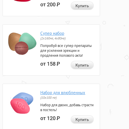
от 200
Р
Купить
Супер набор
(2х160мг, 4х80мг)
Попробуй все супер препараты
для усиления эрекции и
продления полового акта!
от 158
Р
Купить
Набор для влюбленных
(10х100 мг)
Набор для двоих, добавь страсти
в постель!
от 120
Р
Купить