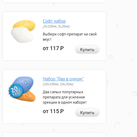
Софт набор
(3x100мг, 3x20мг)
Выбери софт-препарат на свой
вкус!
от 117
Р
Купить
Набор "Два в одном"
(10x100мг, 10x20мг)
Два самых популярных
препарата для усиления
эрекции в одном наборе!
от 115
Р
Купить