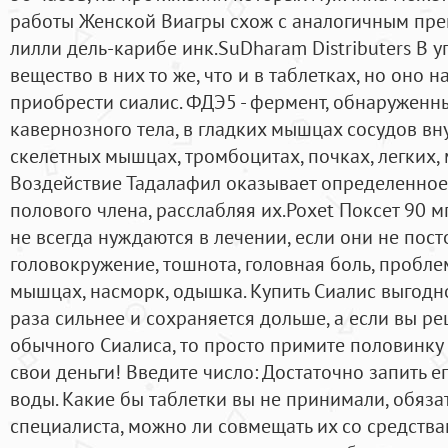
работы Женской Виагры схож с аналогичным пре
лилли дель-карибе инк.SuDharam Distributers В 
вещество в них то же, что и в таблетках, но оно 
приобрести сиалис. ФДЭ5 - фермент, обнаруженн
кавернозного тела, в гладких мышцах сосудов вн
скелетных мышцах, тромбоцитах, почках, легких, 
Воздействие Тадалафил оказывает определенное
полового члена, расслабляя их.Poxet Поксет 90 
не всегда нуждаются в лечении, если они не пост
головокружение, тошнота, головная боль, пробл
мышцах, насморк, одышка. Купить Сиалис выгодно,
раза сильнее и сохраняется дольше, а если вы ре
обычного Сиалиса, то просто примите половинку
свои деньги! Введите число: Достаточно запить 
воды. Какие бы таблетки вы не принимали, обяза
специалиста, можно ли совмещать их со средств