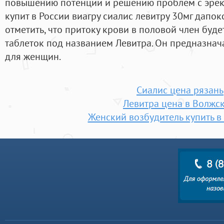
повышению потенции и решению проблем с эрек
купит в России виагру сиалис левитру 30мг дапокс
отметить, что притоку крови в половой член буд
таблеток под названием Левитра. Он предназнача
для женщин.
Сиалис цена рязань
Левитра цена в Волжс
Женский возбудитель купить в