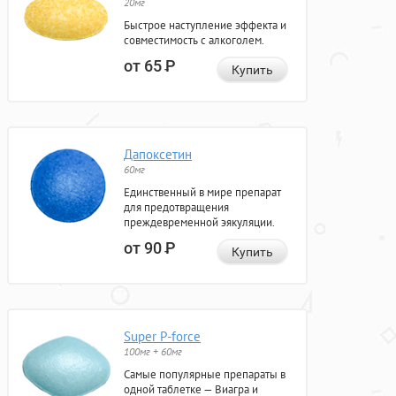
20мг
Быстрое наступление эффекта и
совместимость с алкоголем.
от 65
Р
Купить
Дапоксетин
60мг
Единственный в мире препарат
для предотвращения
преждевременной эякуляции.
от 90
Р
Купить
Super P-force
100мг + 60мг
Самые популярные препараты в
одной таблетке — Виагра и