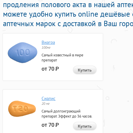
продления полового акта в нашей аптек
можете удобно купить online дешёвые
аптечных марок с доставкой в Ваш горо
Виагра
100мг
Самый известный в мире
препарат
от 70
Р
Купить
Сиалис
20 мг
Самый долгоиграющий
препарат. Эффект до 36 часов.
от 70
Р
Купить