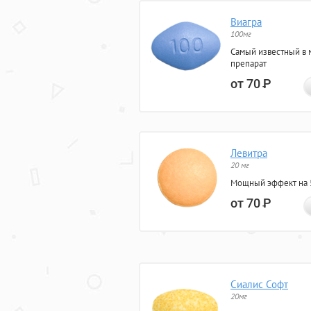
Виагра
100мг
Самый известный в 
препарат
от 70
Р
Левитра
20 мг
Мощный эффект на 5
от 70
Р
Сиалис Софт
20мг