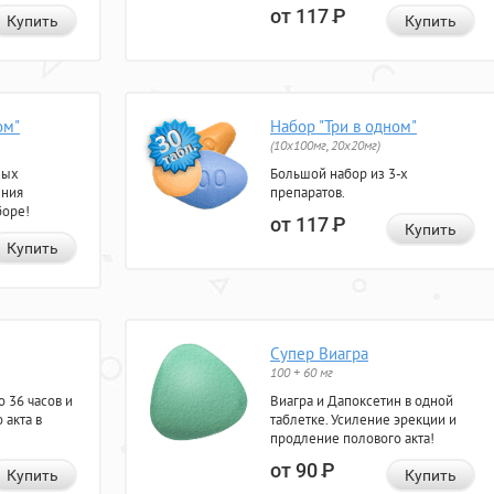
от 117
Р
Купить
Купить
ом"
Набор "Три в одном"
(10x100мг, 20x20мг)
ных
Большой набор из 3-х
ения
препаратов.
боре!
от 117
Р
Купить
Купить
Супер Виагра
100 + 60 мг
 36 часов и
Виагра и Дапоксетин в одной
 акта в
таблетке. Усиление эрекции и
продление полового акта!
от 90
Р
Купить
Купить