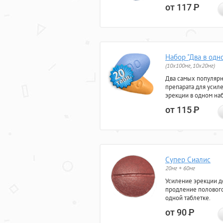
от 117
Р
Набор "Два в одн
(10x100мг, 10x20мг)
Два самых популяр
препарата для усил
эрекции в одном на
от 115
Р
Супер Сиалис
20мг + 60мг
Усиление эрекции до
продление полового
одной таблетке.
от 90
Р