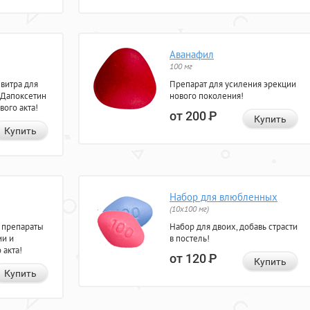
Аванафил
100 мг
евитра для
Препарат для усиления эрекции
 Дапоксетин
нового поколения!
вого акта!
от 200
Р
Купить
Купить
Набор для влюбленных
(10х100 мг)
 препараты
Набор для двоих, добавь страсти
ии и
в постель!
 акта!
от 120
Р
Купить
Купить