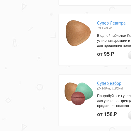
Супер Левитра
20 + 60 мг
В одной таблетке Л
усиления эрекции и
для продления поло
от 95
Р
Супер набор
(2х160мг, 4х80мг)
Попробуй все супер
для усиления эрекц
продления полового
от 158
Р