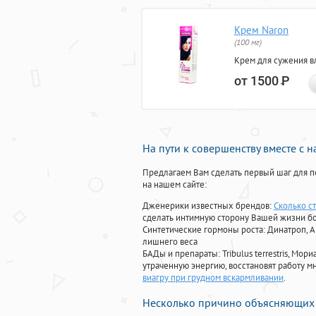
Крем Naron
(100 мг)
Крем для сужения в
от 1500
Р
На пути к совершенству вместе с 
Предлагаем Вам сделать первый шаг для п
на нашем сайте:
Дженерики известных брендов:
Сколько ст
сделать интимную сторону Вашей жизни б
Синтетические гормоны роста
: Динатроп, 
лишнего веса
БАДы и препараты:
Tribulus terrestris, М
утраченную энергию, восстановят работу мн
виагру при грудном вскармливании
.
Несколько причино объясняющих 