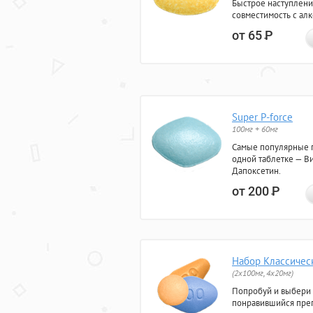
Быстрое наступлени
совместимость с ал
от 65
Р
Super P-force
100мг + 60мг
Самые популярные 
одной таблетке — Ви
Дапоксетин.
от 200
Р
Набор Классичес
(2x100мг, 4x20мг)
Попробуй и выбери
понравившийся преп