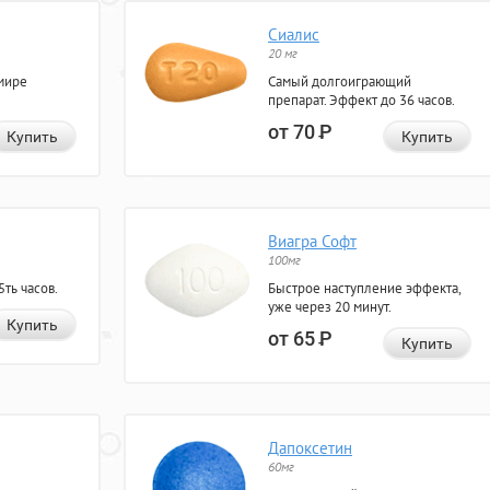
Сиалис
20 мг
мире
Самый долгоиграющий
препарат. Эффект до 36 часов.
от 70
Р
Купить
Купить
Виагра Софт
100мг
ть часов.
Быстрое наступление эффекта,
уже через 20 минут.
Купить
от 65
Р
Купить
Дапоксетин
60мг