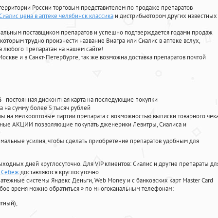
территории России торговым представителем по продаже препаратов
Сиалис цена в аптеке челябинск классика
и дистрибьютором других известных
циальным поставщиком препаратов и успешно подтверждается годами продаж
 которым трудно произнести название Виагра или Сиалис в аптеке вслух,
 любого препаратан на нашем сайте!
Москве и в Санкт-Петербурге, так же возможна доставка препаратов почтой
%
- постоянная дисконтная карта на последующие покупки
а на сумму более 5 тысяч рублей
 на мелкооптовые партии препарата с возможностью выписки товарного чек
личные АКЦИИ позволяющие покупать дженерики Левитры, Сиалиса и
мальные усилия, чтобы сделать приобретение препаратов удобным для
ыходных дней круглосуточно. Для VIP клиентов: Сиалис и другие препараты дл
n Себеж
доставляются круглосуточно
атежные системы Яндекс Деньги, Web Money и с банковских карт Master Card
юбое время можно обратиться
»
по многоканальным телефонам:
тный),