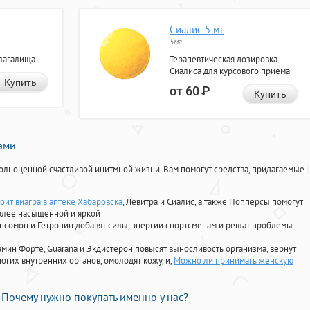
Сиалис 5 мг
5мг
лагалища
Терапевтическая дозировка
Сиалиса для курсового приема
Купить
от 60
Р
Купить
нами
олноценной счастливой инитмной жизни. Вам помогут средства, придагаемые
оит виагра в аптеке Хабаровска
, Левитра и Сиалис, а также Попперсы помогут
олее насыщенной и яркой
Ансомон и Гетропин добавят силы, энергии спортсменам и решат проблемы
ориамин Форте, Guarana и Экдистерон повысят выносливость организма, вернут
огих внутренних органов, омолодят кожу, и,
Можно ли принимать женскую
Почему нужно покупать именно у нас?