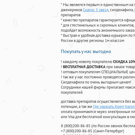
* Мы являемся первым и единственным на 
дженериков
Сиалис 5 звезд
, силденафила
,
препаратов
* качество препаратов гарантируется офи
* для стестинельных и скромных клиентов,
подойдет возможность анонимныого заказа
* быстрая и удобная доставка курьером по 
России в другие регионы 1м классом
Покупать у нас выгодно
! каждому новому покупателю
СКИДКА 10
!
БЕСПЛАТНАЯ ДОСТАВКА
при заказе товар
! оптовым покупателям СПЕЦИАЛЬНЫЕ цены
! так же у нас постоянно проводятся раз
Силденафила по очень выгодным ценам!
Cотрудники нашей фирмы прилагают макси
покупателей
доставка препаратов осуществляется без в
потенции, а так же
Где заказать Крем Naro
оплата принимаются через электронные пл
или Visa для бесплатной консультации в л
8
(800
)200-86-85
(
по России звонок беспла
+7
(800
)200-86-85
(
Санкт-Петербург)