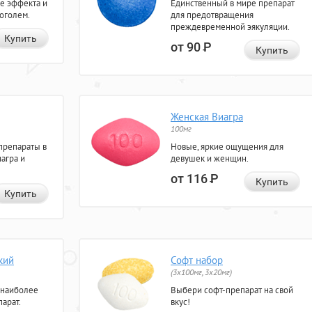
е эффекта и
Единственный в мире препарат
коголем.
для предотвращения
преждевременной эякуляции.
Купить
от 90
Р
Купить
Женская Виагра
100мг
препараты в
Новые, яркие ощущения для
агра и
девушек и женщин.
от 116
Р
Купить
Купить
кий
Софт набор
(3x100мг, 3x20мг)
 наиболее
Выбери софт-препарат на свой
арат.
вкус!