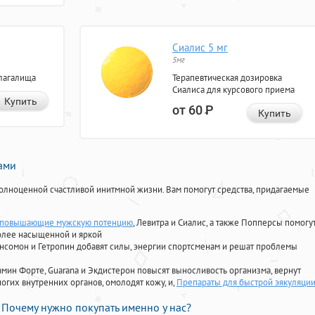
Сиалис 5 мг
5мг
лагалища
Терапевтическая дозировка
Сиалиса для курсового приема
Купить
от 60
Р
Купить
нами
олноценной счастливой инитмной жизни. Вам помогут средства, придагаемые
 повышающие мужскую потенцию
, Левитра и Сиалис, а также Попперсы помогу
олее насыщенной и яркой
Ансомон и Гетропин добавят силы, энергии спортсменам и решат проблемы
ориамин Форте, Guarana и Экдистерон повысят выносливость организма, вернут
огих внутренних органов, омолодят кожу, и,
Препараты для быстрой эякуляци
Почему нужно покупать именно у нас?