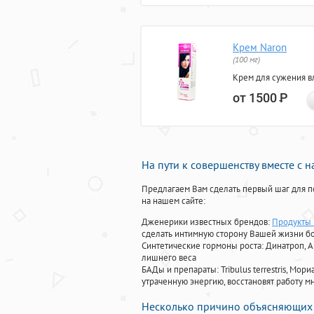
Крем Naron
(100 мг)
Крем для сужения в
от 1500
Р
На пути к совершенству вместе с 
Предлагаем Вам сделать первый шаг для п
на нашем сайте:
Дженерики известных брендов:
Продукты
сделать интимную сторону Вашей жизни б
Синтетические гормоны роста
: Динатроп, 
лишнего веса
БАДы и препараты:
Tribulus terrestris, М
утраченную энергию, восстановят работу мн
Несколько причино объясняющих 