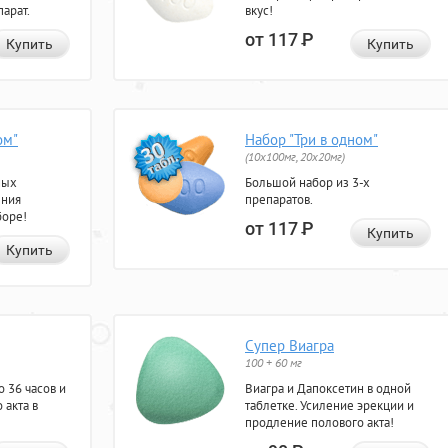
арат.
вкус!
от 117
Р
Купить
Купить
ом"
Набор "Три в одном"
(10x100мг, 20x20мг)
ных
Большой набор из 3-х
ения
препаратов.
боре!
от 117
Р
Купить
Купить
Супер Виагра
100 + 60 мг
 36 часов и
Виагра и Дапоксетин в одной
 акта в
таблетке. Усиление эрекции и
продление полового акта!