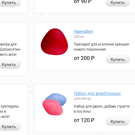
от 90
Р
Купить
Купить
Аванафил
100 мг
евитра для
Препарат для усиления эрекции
 Дапоксетин
нового поколения!
вого акта!
от 200
Р
Купить
Купить
Набор для влюбленных
(10х100 мг)
 препараты
Набор для двоих, добавь страсти
ии и
в постель!
 акта!
от 120
Р
Купить
Купить