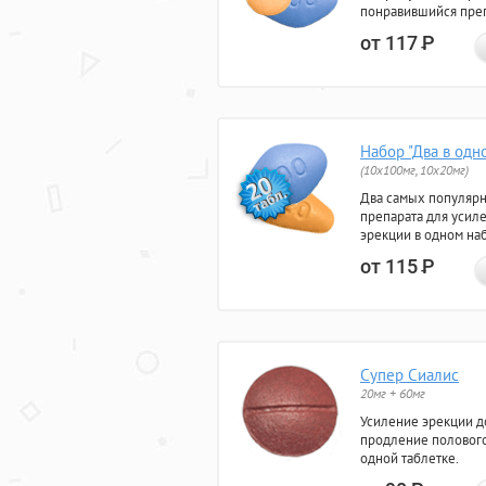
понравившийся преп
от 117
Р
Набор "Два в одн
(10x100мг, 10x20мг)
Два самых популяр
препарата для усил
эрекции в одном на
от 115
Р
Супер Сиалис
20мг + 60мг
Усиление эрекции до
продление полового
одной таблетке.