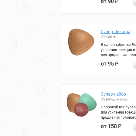
от 90
Р
Супер Левитра
20 + 60 мг
В одной таблетке Л
усиления эрекции и
для продления поло
от 95
Р
Супер набор
(2х160мг, 4х80мг)
Попробуй все супер
для усиления эрекц
продления полового
от 158
Р