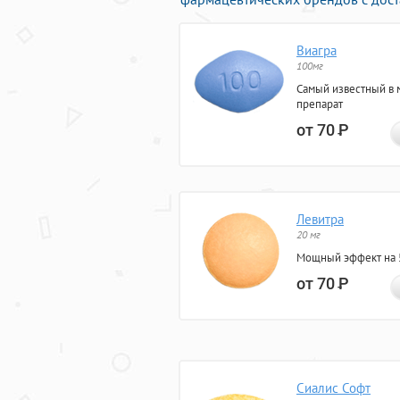
Виагра
100мг
Самый известный в 
препарат
от 70
Р
Левитра
20 мг
Мощный эффект на 5
от 70
Р
Сиалис Софт