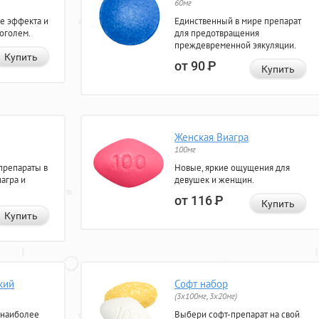
60мг
е эффекта и
Единственный в мире препарат
коголем.
для предотвращения
преждевременной эякуляции.
Купить
от 90
Р
Купить
Женская Виагра
100мг
препараты в
Новые, яркие ощущения для
агра и
девушек и женщин.
от 116
Р
Купить
Купить
кий
Софт набор
(3x100мг, 3x20мг)
 наиболее
Выбери софт-препарат на свой