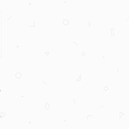
т
и
.