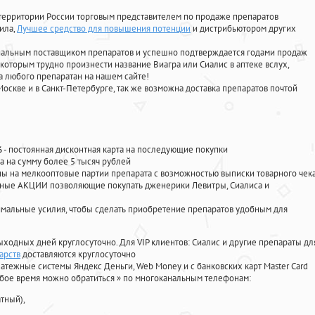
территории России торговым представителем по продаже препаратов
фила
,
Лучшее средство для повышения потенции
и дистрибьютором других
циальным поставщиком препаратов и успешно подтверждается годами продаж
 которым трудно произнести название Виагра или Сиалис в аптеке вслух,
 любого препаратан на нашем сайте!
Москве и в Санкт-Петербурге, так же возможна доставка препаратов почтой
%
- постоянная дисконтная карта на последующие покупки
а на сумму более 5 тысяч рублей
 на мелкооптовые партии препарата с возможностью выписки товарного чек
личные АКЦИИ позволяющие покупать дженерики Левитры, Сиалиса и
мальные усилия, чтобы сделать приобретение препаратов удобным для
ыходных дней круглосуточно. Для VIP клиентов: Сиалис и другие препараты дл
арств
доставляются круглосуточно
атежные системы Яндекс Деньги, Web Money и с банковских карт Master Card
юбое время можно обратиться
»
по многоканальным телефонам:
тный),