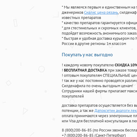
* Мы являемся первым и единственным на 
дженериков
Сиалис цена рязань
, силдена
известных препаратов
* качество препаратов гарантируется офи
* для стестинельных и скромных клиентов,
подойдет возможность анонимныого заказа
* быстрая и удобная доставка курьером по 
России в другие регионы 1м классом
Покупать у нас выгодно
! каждому новому покупателю
СКИДКА 10
!
БЕСПЛАТНАЯ ДОСТАВКА
при заказе товар
! оптовым покупателям СПЕЦИАЛЬНЫЕ цены
! так же у нас постоянно проводятся раз
Силденафила по очень выгодным ценам!
Cотрудники нашей фирмы прилагают макси
покупателей
доставка препаратов осуществляется без в
потенции, а так же
Дапоксетин аналоги лек
оплата принимаются через электронные пл
или Visa для бесплатной консультации в л
8
(800
)200-86-85
(
по России звонок беспла
+7
(800
)200-86-85
(
Санкт-Петербург)