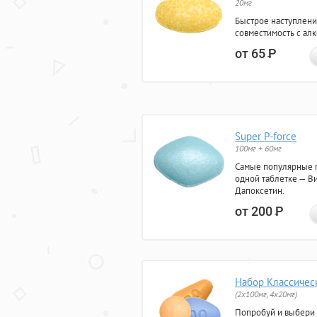
20мг
Быстрое наступлени
совместимость с ал
от 65
Р
Super P-force
100мг + 60мг
Самые популярные 
одной таблетке — Ви
Дапоксетин.
от 200
Р
Набор Классичес
(2x100мг, 4x20мг)
Попробуй и выбери