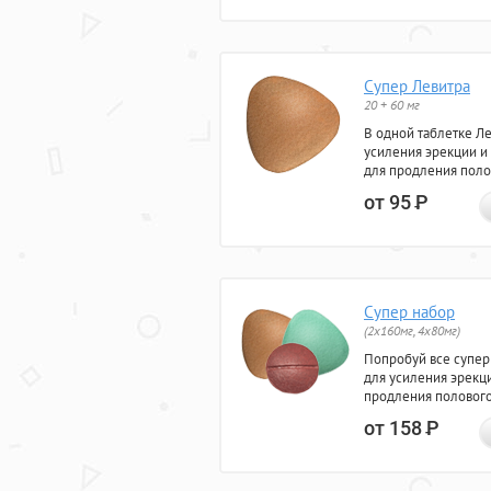
Супер Левитра
20 + 60 мг
В одной таблетке Л
усиления эрекции и
для продления поло
от 95
Р
Супер набор
(2х160мг, 4х80мг)
Попробуй все супер
для усиления эрекц
продления полового
от 158
Р