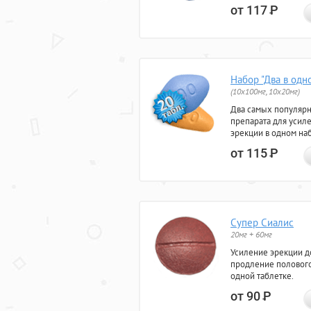
от 117
Р
Набор "Два в одн
(10x100мг, 10x20мг)
Два самых популяр
препарата для усил
эрекции в одном на
от 115
Р
Супер Сиалис
20мг + 60мг
Усиление эрекции до
продление полового
одной таблетке.
от 90
Р