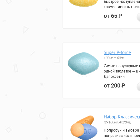
Быстрое наступлени
совместимость с ал
от 65
Р
Super P-force
100мг + 60мг
Самые популярные 
одной таблетке — Ви
Дапоксетин.
от 200
Р
Набор Классичес
(2x100мг, 4x20мг)
Попробуй и выбери
понравившийся преп