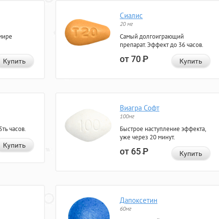
Сиалис
20 мг
мире
Самый долгоиграющий
препарат. Эффект до 36 часов.
от 70
Р
Купить
Купить
Виагра Софт
100мг
ть часов.
Быстрое наступление эффекта,
уже через 20 минут.
Купить
от 65
Р
Купить
Дапоксетин
60мг