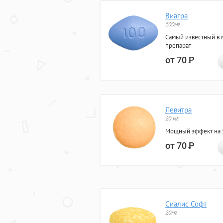
Виагра
100мг
Самый известный в 
препарат
от 70
Р
Левитра
20 мг
Мощный эффект на 5
от 70
Р
Сиалис Софт
20мг