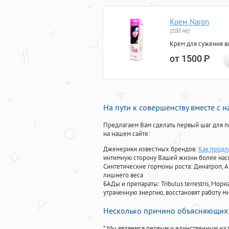
Крем Naron
(100 мг)
Крем для сужения в
от 1500
Р
На пути к совершенству вместе с 
Предлагаем Вам сделать первый шаг для п
на нашем сайте:
Дженерики известных брендов:
Как продли
интимную сторону Вашей жизни более на
Синтетические гормоны роста
: Динатроп, 
лишнего веса
БАДы и препараты:
Tribulus terrestris, М
утраченную энергию, восстановят работу мн
Несколько причино объясняющих 
* Мы являемся первым и единственным на 