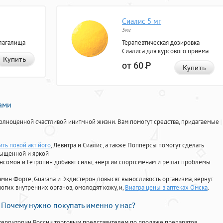
Сиалис 5 мг
5мг
лагалища
Терапевтическая дозировка
Сиалиса для курсового приема
Купить
от 60
Р
Купить
нами
олноценной счастливой инитмной жизни. Вам помогут средства, придагаемые
ть повой акт його
, Левитра и Сиалис, а также Попперсы помогут сделать
сыщенной и яркой
Ансомон и Гетропин добавят силы, энергии спортсменам и решат проблемы
ориамин Форте, Guarana и Экдистерон повысят выносливость организма, вернут
огих внутренних органов, омолодят кожу, и,
Виагра цены в аптеках Омска
.
Почему нужно покупать именно у нас?
территории России торговым представителем по продаже препаратов