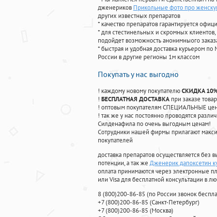
дженериков
Прикольные фото про женску
других известных препаратов
* качество препаратов гарантируется офи
* для стестинельных и скромных клиентов,
подойдет возможность анонимныого заказа
* быстрая и удобная доставка курьером по 
России в другие регионы 1м классом
Покупать у нас выгодно
! каждому новому покупателю
СКИДКА 10
!
БЕСПЛАТНАЯ ДОСТАВКА
при заказе товар
! оптовым покупателям СПЕЦИАЛЬНЫЕ цены
! так же у нас постоянно проводятся раз
Силденафила по очень выгодным ценам!
Cотрудники нашей фирмы прилагают макси
покупателей
доставка препаратов осуществляется без в
потенции, а так же
Дженерик дапоксетин к
оплата принимаются через электронные пл
или Visa для бесплатной консультации в л
8
(800
)200-86-85
(
по России звонок беспла
+7
(800
)200-86-85
(
Санкт-Петербург)
+7
(800
)200-86-85
(
Москва)