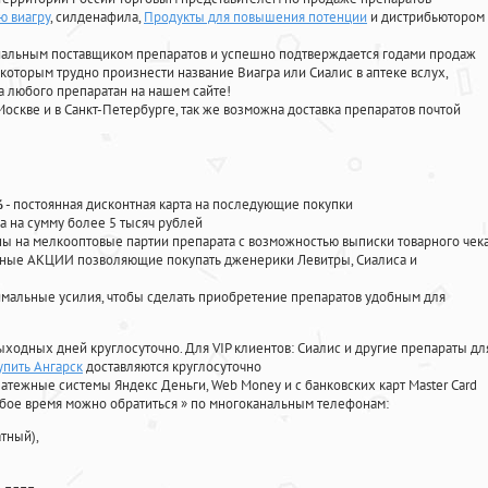
ю виагру
, силденафила
,
Продукты для повышения потенции
и дистрибьютором
циальным поставщиком препаратов и успешно подтверждается годами продаж
 которым трудно произнести название Виагра или Сиалис в аптеке вслух,
 любого препаратан на нашем сайте!
Москве и в Санкт-Петербурге, так же возможна доставка препаратов почтой
%
- постоянная дисконтная карта на последующие покупки
а на сумму более 5 тысяч рублей
 на мелкооптовые партии препарата с возможностью выписки товарного чек
личные АКЦИИ позволяющие покупать дженерики Левитры, Сиалиса и
мальные усилия, чтобы сделать приобретение препаратов удобным для
ыходных дней круглосуточно. Для VIP клиентов: Сиалис и другие препараты дл
упить Ангарск
доставляются круглосуточно
атежные системы Яндекс Деньги, Web Money и с банковских карт Master Card
юбое время можно обратиться
»
по многоканальным телефонам:
тный),