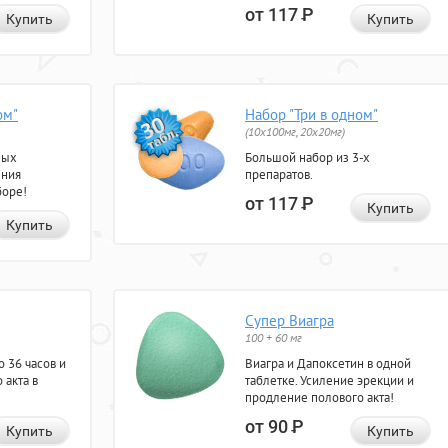
от 117
Р
Купить
Купить
ом"
Набор "Три в одном"
(10x100мг, 20x20мг)
ных
Большой набор из 3-х
ения
препаратов.
боре!
от 117
Р
Купить
Купить
Супер Виагра
100 + 60 мг
 36 часов и
Виагра и Дапоксетин в одной
 акта в
таблетке. Усиление эрекции и
продление полового акта!
от 90
Р
Купить
Купить