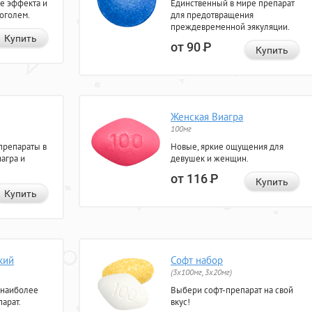
е эффекта и
Единственный в мире препарат
коголем.
для предотвращения
преждевременной эякуляции.
Купить
от 90
Р
Купить
Женская Виагра
100мг
препараты в
Новые, яркие ощущения для
агра и
девушек и женщин.
от 116
Р
Купить
Купить
кий
Софт набор
(3x100мг, 3x20мг)
 наиболее
Выбери софт-препарат на свой
арат.
вкус!