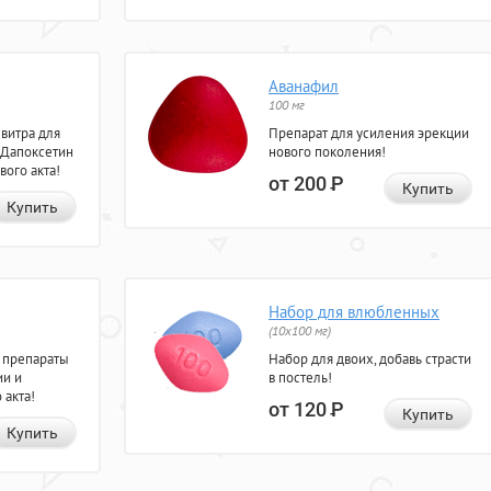
Аванафил
100 мг
евитра для
Препарат для усиления эрекции
 Дапоксетин
нового поколения!
вого акта!
от 200
Р
Купить
Купить
Набор для влюбленных
(10х100 мг)
 препараты
Набор для двоих, добавь страсти
ии и
в постель!
 акта!
от 120
Р
Купить
Купить