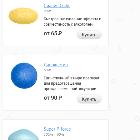
Сиалис Софт
20мг
Быстрое наступление эффекта и
совместимость с алкоголем.
от 65
Р
Купить
Дапоксетин
60мг
Единственный в мире препарат
для предотвращения
преждевременной эякуляции.
от 90
Р
Купить
Super P-force
100мг + 60мг