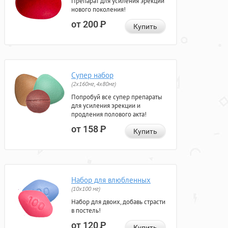
Препарат для усиления эрекции
нового поколения!
от 200
Р
Купить
Супер набор
(2х160мг, 4х80мг)
Попробуй все супер препараты
для усиления эрекции и
продления полового акта!
от 158
Р
Купить
Набор для влюбленных
(10х100 мг)
Набор для двоих, добавь страсти
в постель!
от 120
Р
Купить