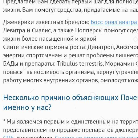
Предлагаем Вам сделать первый шаг для полноц
жизни. Вам помогут средства, придагаемые на на
Дженерики известных брендов:
Босс роял виагра
Левитра и Сиалис, а также Попперсы помогут сд
жизни более насыщенной и яркой
Синтетические гормоны роста
: Динатроп, Ансомо
энергии спортсменам и решат проблемы лишнего
БАДы и препараты:
Tribulus terrestris, Мориамин
повысят выносливость организма, вернут утрачен
работу многих внутренних органов, омолодят кожу
Несколько причино объясняющих Поче
именно у нас?
* Мы являемся первым и единственным на терри
представителем по продаже препаратов дженер
СПб
, силденафила
,
Сиалис не пропил курс до кон