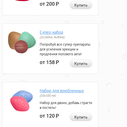
от 200
Р
Купить
Супер набор
(2х160мг, 4х80мг)
Попробуй все супер препараты
для усиления эрекции и
продления полового акта!
от 158
Р
Купить
Набор для влюбленных
(10х100 мг)
Набор для двоих, добавь страсти
в постель!
от 120
Р
Купить