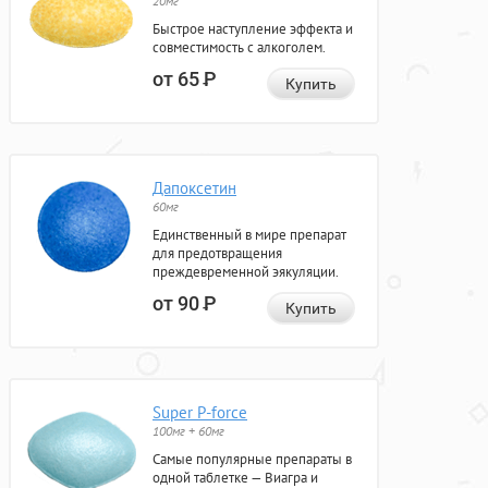
20мг
Быстрое наступление эффекта и
совместимость с алкоголем.
от 65
Р
Купить
Дапоксетин
60мг
Единственный в мире препарат
для предотвращения
преждевременной эякуляции.
от 90
Р
Купить
Super P-force
100мг + 60мг
Самые популярные препараты в
одной таблетке — Виагра и