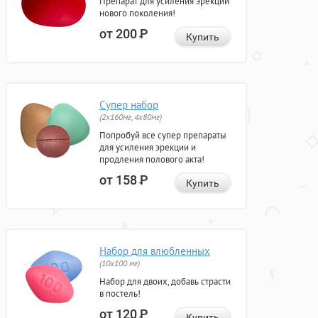
Препарат для усиления эрекции
нового поколения!
от 200
Р
Купить
Супер набор
(2х160мг, 4х80мг)
Попробуй все супер препараты
для усиления эрекции и
продления полового акта!
от 158
Р
Купить
Набор для влюбленных
(10х100 мг)
Набор для двоих, добавь страсти
в постель!
от 120
Р
Купить