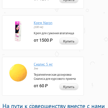
Крем Naron
(100 мг)
Крем для сужения влагалища
от 1500
Р
Купить
Сиалис 5 мг
5мг
Терапевтическая дозировка
Сиалиса для курсового приема
от 60
Р
Купить
На пути к совершенству вместе с нами