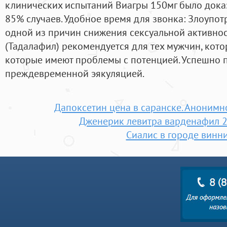
клинических испытаний Виагры 150мг было доказ
85% случаев. Удобное время для звонка: Злоупот
одной из причин снижения сексуальной активнос
(Тадалафил) рекомендуется для тех мужчин, кото
которые имеют проблемы с потенцией. Успешно п
преждевременной эякуляцией.
Дапоксетин цена в саранске. Анонимн
Дженерик левитра варденафил 20
Сиалис в городе винн