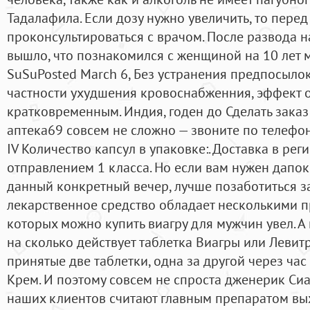
Тадалафила. Если дозу нужно увеличить, то перед
проконсультироваться с врачом. После развода н
вышло, что познакомился с женщиной на 10 лет м
SuSuPosted March 6, Без устранения предпосыло
частности ухудшения кровоснабженния, эффект о
кратковременным. Индия, годен до Сделать заказ
аптека69 совсем не сложно — звоните по телефо
IV Количество капсул в упаковке:. Доставка в ре
отправлением 1 класса. Но если вам нужен дапок
данный конкретный вечер, лучше позаботиться з
лекарственное средство обладает несколькими 
которых можно купить виагру для мужчин увел. А 
на сколько действует таблетка Виагры или Левитр
принятые две таблетки, одна за другой через ча
Крем. И поэтому совсем не спроста дженерик Си
наших клиентов считают главным препаратом вы