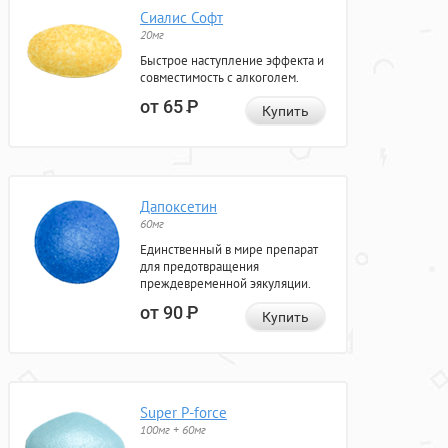
Сиалис Софт
20мг
Быстрое наступление эффекта и
совместимость с алкоголем.
от 65
Р
Купить
Дапоксетин
60мг
Единственный в мире препарат
для предотвращения
преждевременной эякуляции.
от 90
Р
Купить
Super P-force
100мг + 60мг