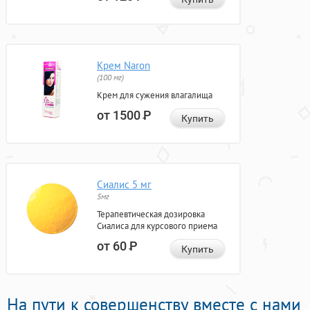
Крем Naron
(100 мг)
Крем для сужения влагалища
от 1500
Р
Купить
Сиалис 5 мг
5мг
Терапевтическая дозировка
Сиалиса для курсового приема
от 60
Р
Купить
На пути к совершенству вместе с нами