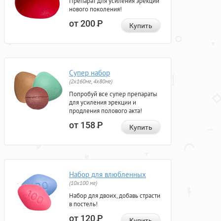
Препарат для усиления эрекции
нового поколения!
от 200
Р
Купить
Супер набор
(2х160мг, 4х80мг)
Попробуй все супер препараты
для усиления эрекции и
продления полового акта!
от 158
Р
Купить
Набор для влюбленных
(10х100 мг)
Набор для двоих, добавь страсти
в постель!
от 120
Р
Купить