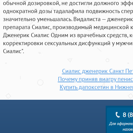
обычной дозировкой, не достигли должного эффе
однократной дозы тадалафила подвижность спер
значительно уменьшалась. Видалиста — дженерик
препарата Сиалис, производимый медицинской к
Дженерик Сиалис Одним из врачебных средств, 
корректировки сексуальных дисфункций у мужчин
Сиалис".
Сиалис дженерик Санкт Пе
Почему приняв виагру пенис
Купить дапоксетин в Нижне