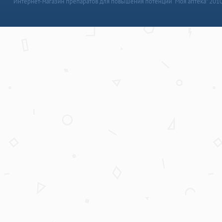
Интернет-магазин препаратов для повышения потенции “Моя аптека” 201