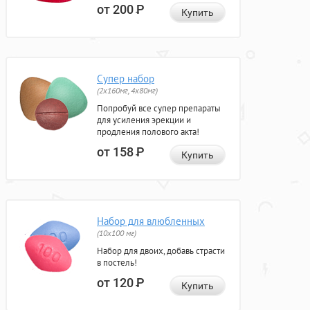
от 200
Р
Купить
Супер набор
(2х160мг, 4х80мг)
Попробуй все супер препараты
для усиления эрекции и
продления полового акта!
от 158
Р
Купить
Набор для влюбленных
(10х100 мг)
Набор для двоих, добавь страсти
в постель!
от 120
Р
Купить