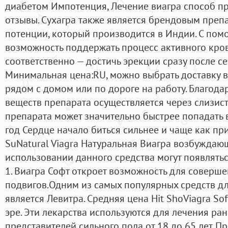
диабетом Импотенция, Лечение виагра способ п
отзывы. Сухагра также является брендовым пре
потенции, который производится в Индии. С пом
возможность поддержать процесс активного кров
соответственно — достичь эрекции сразу после с
Минимальная цена:RU, можно выбрать доставку в
рядом с домом или по дороге на работу. Благода
веществ препарата осуществляется через слизист
препарата может значительно быстрее попадать 
год Сердце начало биться сильнее и чаще как пр
SuNatural Viagra Натуральная Виагра возбуждаю
использовании данного средства могут появлять
1. Виагра Софт откроет возможность для соверше
подвигов.Одним из самых популярных средств д
является Левитра. Средняя цена Hit ShoViagra So
эре. Эти лекарства используются для лечения ра
представителей сильного пола от 18 до 65 лет. 