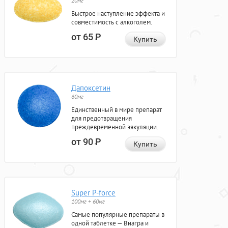
20мг
Быстрое наступление эффекта и
совместимость с алкоголем.
от 65
Р
Купить
Дапоксетин
60мг
Единственный в мире препарат
для предотвращения
преждевременной эякуляции.
от 90
Р
Купить
Super P-force
100мг + 60мг
Самые популярные препараты в
одной таблетке — Виагра и