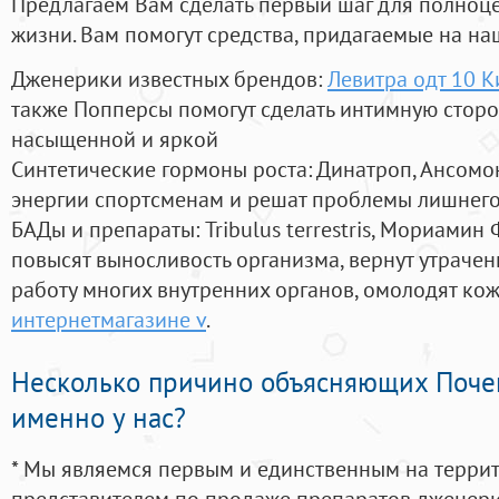
Предлагаем Вам сделать первый шаг для полноц
жизни. Вам помогут средства, придагаемые на на
Дженерики известных брендов:
Левитра одт 10 К
также Попперсы помогут сделать интимную стор
насыщенной и яркой
Синтетические гормоны роста
: Динатроп, Ансомо
энергии спортсменам и решат проблемы лишнего
БАДы и препараты:
Tribulus terrestris, Мориамин
повысят выносливость организма, вернут утрачен
работу многих внутренних органов, омолодят кожу
интернетмагазине v
.
Несколько причино объясняющих Поче
именно у нас?
* Мы являемся первым и единственным на терри
представителем по продаже препаратов дженер