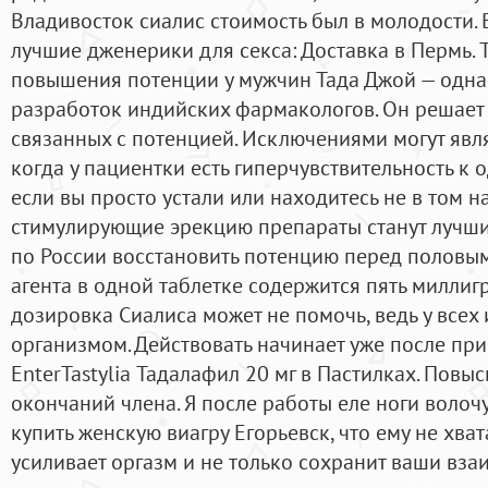
Владивосток сиалис стоимость был в молодости. 
лучшие дженерики для секса: Доставка в Пермь. T
повышения потенции у мужчин Тада Джой — одна
разработок индийских фармакологов. Он решает
связанных с потенцией. Исключениями могут явля
когда у пациентки есть гиперчувствительность к 
если вы просто устали или находитесь не в том н
стимулирующие эрекцию препараты станут лучшим
по России восстановить потенцию перед половы
агента в одной таблетке содержится пять милли
дозировка Сиалиса может не помочь, ведь у всех
организмом. Действовать начинает уже после при
EnterTastylia Тадалафил 20 мг в Пастилках. Повы
окончаний члена. Я после работы еле ноги волочу
купить женскую виагру Егорьевск, что ему не хват
усиливает оргазм и не только сохранит ваши вз