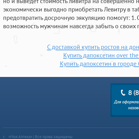
но и выведет стоимость ливитра на совершенно 
экономически выгодно приобретать Левитру в таб
предотвратить досрочную эякуляцию помогут: 1. 
возможность мужчинам навсегда забыть о своих п
С доставкой купить ростов на до
Купить дапоксетин over the
Купить дапоксетин в городе
«Моя Аптека» | Все права защищены