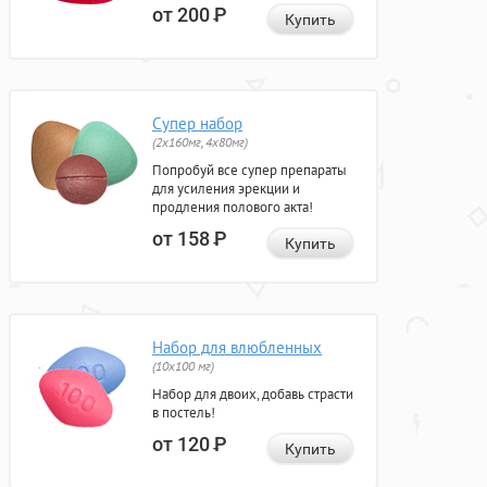
от 200
Р
Купить
Супер набор
(2х160мг, 4х80мг)
Попробуй все супер препараты
для усиления эрекции и
продления полового акта!
от 158
Р
Купить
Набор для влюбленных
(10х100 мг)
Набор для двоих, добавь страсти
в постель!
от 120
Р
Купить