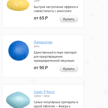
20мг
Быстрое наступление эффекта и
совместимость с алкоголем.
от 65
Р
Купить
Дапоксетин
60мг
Единственный в мире препарат
для предотвращения
преждевременной эякуляции.
от 90
Р
Купить
Super P-force
100мг + 60мг
Самые популярные препараты в
одной таблетке — Виагра и