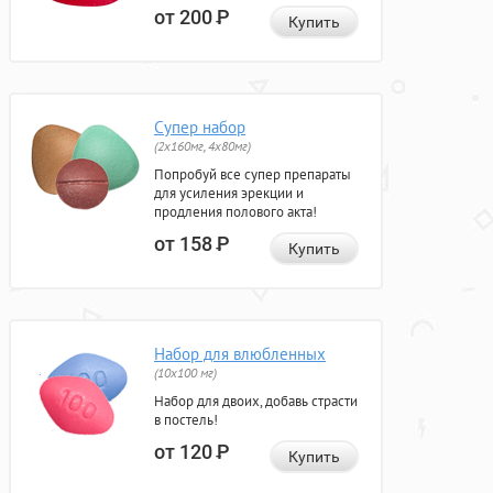
от 200
Р
Купить
Супер набор
(2х160мг, 4х80мг)
Попробуй все супер препараты
для усиления эрекции и
продления полового акта!
от 158
Р
Купить
Набор для влюбленных
(10х100 мг)
Набор для двоих, добавь страсти
в постель!
от 120
Р
Купить