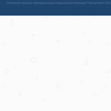
Интернет-магазин препаратов для повышения потенции “Моя аптека” 201