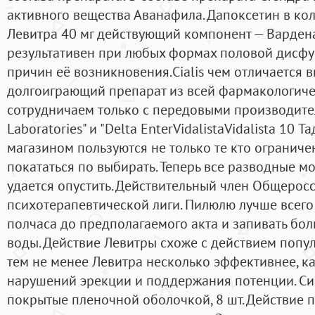
активного вещества Аванафила. Дапоксетин в ко
Левитра 40 мг действующий компонент — Варден
результативен при любых формах половой дисфу
причин её возникновения.Cialis чем отличается в
долгоиграющий препарат из всей фармакологиче
сотрудничаем только с передовыми производите
Laboratories" и "Delta EnterVidalistaVidalista 10 
магазином пользуются не только те кто ограниче
покататься по выбирать. Теперь все разводные мо
удается опустить. Действительный член Общеро
психотерапевтической лиги. Пилюлю лучше всего 
полчаса до предполагаемого акта и запивать бо
воды. Действие Левитры схоже с действием попул
тем не менее Левитра несколько эффективнее, к
нарушений эрекции и поддержания потенции. Сиал
покрытые пленочной оболочкой, 8 шт. Действие 