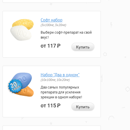
Софт набор
(3x100мг, 3x20мг)
Выбери софт-препарат на свой
вкус!
от 117
Р
Купить
Набор "Два в одном"
(10x100мг, 10x20мг)
Два самых популярных
препарата для усиления
эрекции в одном наборе!
от 115
Р
Купить