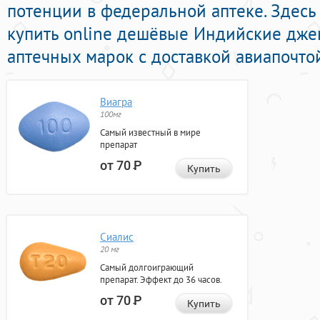
потенции в федеральной аптеке. Здес
купить online дешёвые Индийские дже
аптечных марок с доставкой авиапочтой
Виагра
100мг
Самый известный в мире
препарат
от 70
Р
Купить
Сиалис
20 мг
Самый долгоиграющий
препарат. Эффект до 36 часов.
от 70
Р
Купить