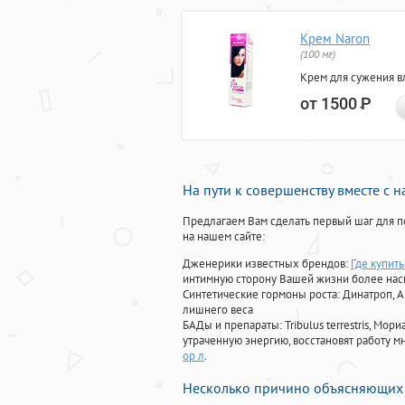
Крем Naron
(100 мг)
Крем для сужения в
от 1500
Р
На пути к совершенству вместе с 
Предлагаем Вам сделать первый шаг для п
на нашем сайте:
Дженерики известных брендов:
Где купить
интимную сторону Вашей жизни более на
Синтетические гормоны роста
: Динатроп, 
лишнего веса
БАДы и препараты:
Tribulus terrestris, М
утраченную энергию, восстановят работу мн
ор л
.
Несколько причино объясняющих 