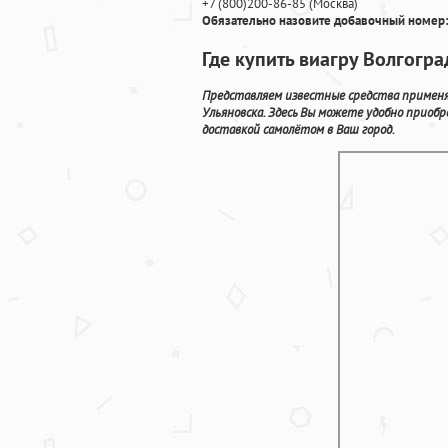
+7
(800
)200-86-85
(
Москва)
Обязательно назовите добавочный номер:
Где купить виагру Волгогра
Представляем известные средства применя
Ульяновска. Здесь Вы можете удобно прио
доставкой самолётом в Ваш город.