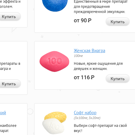
е эффекта и
Единственный в мире препарат
коголем.
для предотвращения
преждевременной эякуляции.
Купить
от 90
Р
Купить
Женская Виагра
100мг
препараты в
Новые, яркие ощущения для
агра и
девушек и женщин.
от 116
Р
Купить
Купить
кий
Софт набор
(3x100мг, 3x20мг)
 наиболее
Выбери софт-препарат на свой
арат.
вкус!