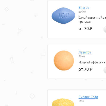
Виагра
100мг
Самый известный в 
препарат
от 70
Р
Левитра
20 мг
Мощный эффект на 5
от 70
Р
Сиалис Софт
20мг