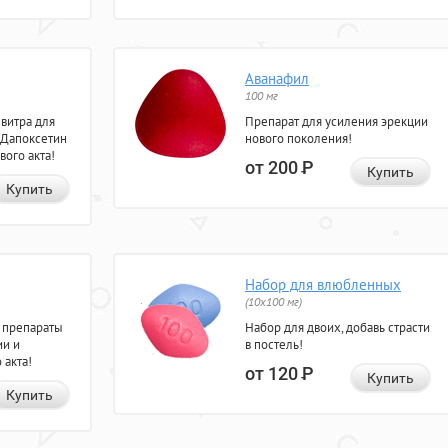
Аванафил
100 мг
евитра для
Препарат для усиления эрекции
 Дапоксетин
нового поколения!
вого акта!
от 200
Р
Купить
Купить
Набор для влюбленных
(10х100 мг)
 препараты
Набор для двоих, добавь страсти
ии и
в постель!
 акта!
от 120
Р
Купить
Купить