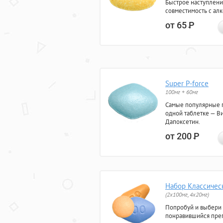
Быстрое наступлени
совместимость с ал
от 65
Р
Super P-force
100мг + 60мг
Самые популярные 
одной таблетке — Ви
Дапоксетин.
от 200
Р
Набор Классичес
(2x100мг, 4x20мг)
Попробуй и выбери
понравившийся преп