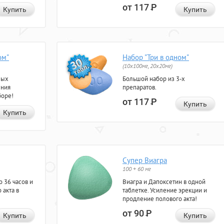
от 117
Р
Купить
Купить
ом"
Набор "Три в одном"
(10x100мг, 20x20мг)
ных
Большой набор из 3-х
ения
препаратов.
боре!
от 117
Р
Купить
Купить
Супер Виагра
100 + 60 мг
 36 часов и
Виагра и Дапоксетин в одной
 акта в
таблетке. Усиление эрекции и
продление полового акта!
от 90
Р
Купить
Купить