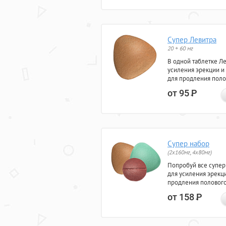
Супер Левитра
20 + 60 мг
В одной таблетке Л
усиления эрекции и
для продления поло
от 95
Р
Супер набор
(2х160мг, 4х80мг)
Попробуй все супер
для усиления эрекц
продления полового
от 158
Р