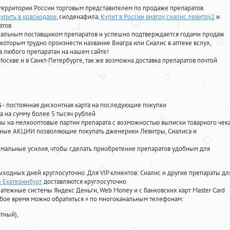
территории России торговым представителем по продаже препаратов
купить в краснодаре
, силденафила
,
Купит в России виагру сиалис левитру2
и
атов
циальным поставщиком препаратов и успешно подтверждается годами продаж
 которым трудно произнести название Виагра или Сиалис в аптеке вслух,
 любого препаратан на нашем сайте!
Москве и в Санкт-Петербурге, так же возможна доставка препаратов почтой
%
- постоянная дисконтная карта на последующие покупки
а на сумму более 5 тысяч рублей
 на мелкооптовые партии препарата с возможностью выписки товарного чек
личные АКЦИИ позволяющие покупать дженерики Левитры, Сиалиса и
мальные усилия, чтобы сделать приобретение препаратов удобным для
ыходных дней круглосуточно. Для VIP клиентов: Сиалис и другие препараты дл
е Екатеринбург
доставляются круглосуточно
атежные системы Яндекс Деньги, Web Money и с банковских карт Master Card
юбое время можно обратиться
»
по многоканальным телефонам:
тный),