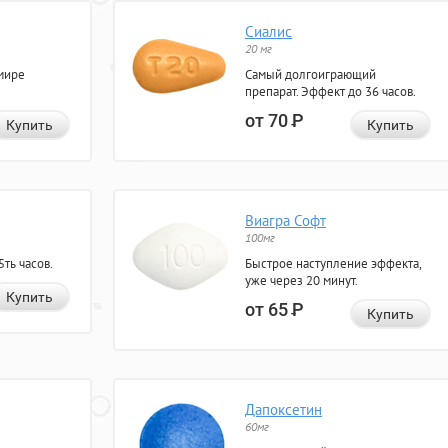
Сиалис
20 мг
мире
Самый долгоиграющий
препарат. Эффект до 36 часов.
от 70
Р
Купить
Купить
Виагра Софт
100мг
ть часов.
Быстрое наступление эффекта,
уже через 20 минут.
Купить
от 65
Р
Купить
Дапоксетин
60мг