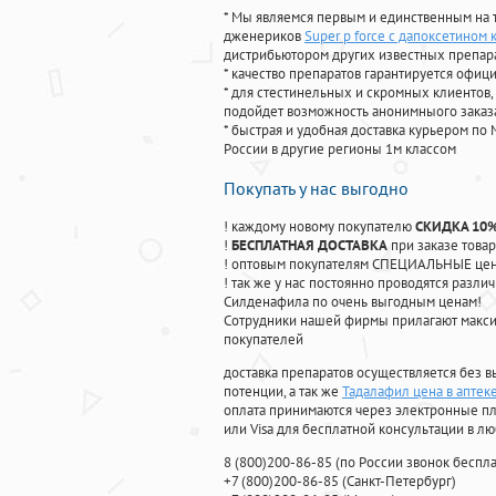
* Мы являемся первым и единственным на 
дженериков
Super p force с дапоксетином 
дистрибьютором других известных препар
* качество препаратов гарантируется офи
* для стестинельных и скромных клиентов,
подойдет возможность анонимныого заказа
* быстрая и удобная доставка курьером по 
России в другие регионы 1м классом
Покупать у нас выгодно
! каждому новому покупателю
СКИДКА 10
!
БЕСПЛАТНАЯ ДОСТАВКА
при заказе товар
! оптовым покупателям СПЕЦИАЛЬНЫЕ цены
! так же у нас постоянно проводятся раз
Силденафила по очень выгодным ценам!
Cотрудники нашей фирмы прилагают макси
покупателей
доставка препаратов осуществляется без в
потенции, а так же
Тадалафил цена в аптек
оплата принимаются через электронные пл
или Visa для бесплатной консультации в л
8
(800
)200-86-85
(
по России звонок беспла
+7
(800
)200-86-85
(
Санкт-Петербург)