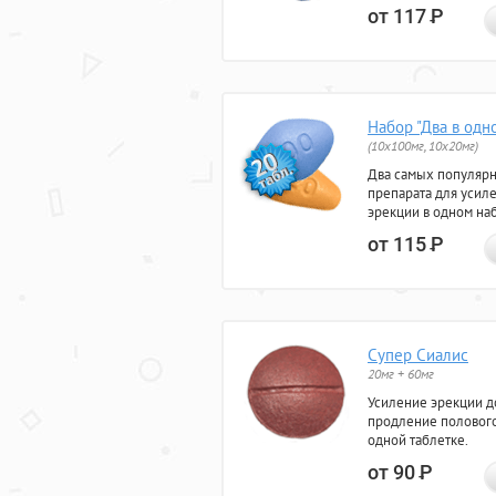
от 117
Р
Набор "Два в одн
(10x100мг, 10x20мг)
Два самых популяр
препарата для усил
эрекции в одном на
от 115
Р
Супер Сиалис
20мг + 60мг
Усиление эрекции до
продление полового
одной таблетке.
от 90
Р