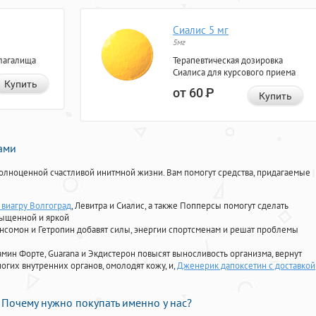
Сиалис 5 мг
5мг
лагалища
Терапевтическая дозировка
Сиалиса для курсового приема
Купить
от 60
Р
Купить
нами
олноценной счастливой инитмной жизни. Вам помогут средства, придагаемые
 виагру Волгоград
, Левитра и Сиалис, а также Попперсы помогут сделать
сыщенной и яркой
Ансомон и Гетропин добавят силы, энергии спортсменам и решат проблемы
ориамин Форте, Guarana и Экдистерон повысят выносливость организма, вернут
огих внутренних органов, омолодят кожу, и,
Дженерик дапоксетин с доставкой
Почему нужно покупать именно у нас?