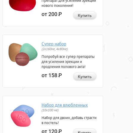
Препарат для усиления эрекции
нового поколения!
от 200
Р
Купить
Супер набор
(2х160мг, 4х80мг)
Попробуй все супер препараты
для усиления эрекции и
продления полового акта!
от 158
Р
Купить
Набор для влюбленных
(10х100 мг)
Набор для двоих, добавь страсти
в постель!
от 120
Р
Купить