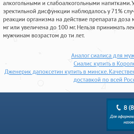
алкогольными и слабоалкогольными напитками.
эректильной дисфункции наблюдалось у 71% случ
реакции организма на действие препарата доза 
мг или увеличена до 100 мг. Нельзя принимать л
мужчинам возрастом до ти лет.
Аналог сиалиса для му
Сиалис купить в Корол
Дженерик дапоксетин купить в минске. Качеств
доставкой по всей Рос