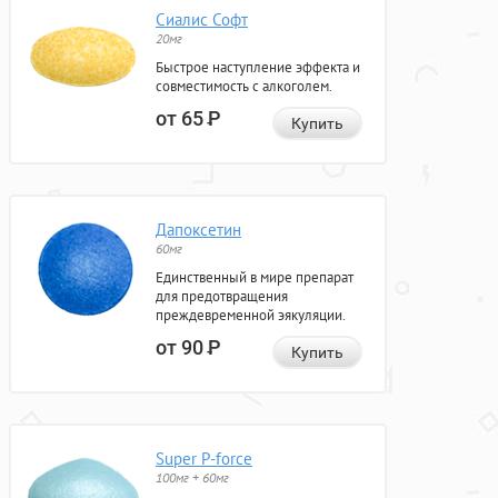
Сиалис Софт
20мг
Быстрое наступление эффекта и
совместимость с алкоголем.
от 65
Р
Купить
Дапоксетин
60мг
Единственный в мире препарат
для предотвращения
преждевременной эякуляции.
от 90
Р
Купить
Super P-force
100мг + 60мг