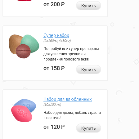
от 200
Р
Купить
Супер набор
(2х160мг, 4х80мг)
Попробуй все супер препараты
для усиления эрекции и
продления полового акта!
от 158
Р
Купить
Набор для влюбленных
(10х100 мг)
Набор для двоих, добавь страсти
в постель!
от 120
Р
Купить