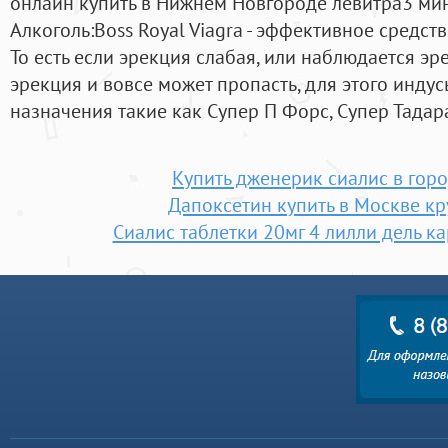
онлайн купить в Нижнем Новгороде левитра3 мин
Алкоголь:Boss Royal Viagra - эффективное средс
То есть если эрекция слабая, или наблюдается э
эрекция и вовсе может пропасть, для этого инду
назначения такие как Супер П Форс, Супер Тадар
Купить дженерик сиалис в го
Дапоксетин купить в Москве кр
Сиалис таблетки 20мг 4 лилли дель к